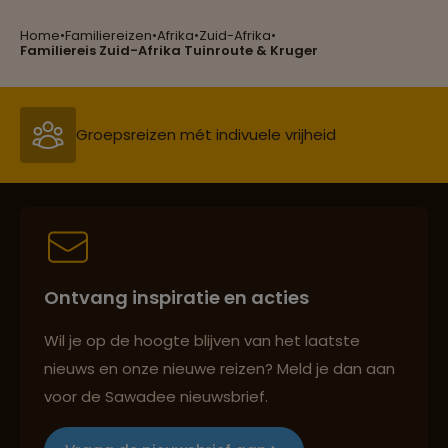
Home
•
Familiereizen
•
Afrika
•
Zuid-Afrika
•
Reizen met oog voor mens, cultuur en milieu
Familiereis Zuid-Afrika Tuinroute & Kruger
Groepsreizen mét indivuele vrijheid
Reiszekerheid met Sawadee
Ontvang inspiratie en acties
Persoonlijk en deskundig reisadvies
Wil je op de hoogte blijven van het laatste
nieuws en onze nieuwe reizen? Meld je dan aan
voor de Sawadee nieuwsbrief.
Reizen met oog voor mens, cultuur en milieu