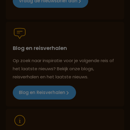
Vraag de nieuwsbrief aan
Groepsreizen mét indivuele vrijheid
Blog en reisverhalen
Reiszekerheid met Sawadee
Op zoek naar inspiratie voor je volgende reis of
het laatste nieuws? Bekijk onze blogs,
Persoonlijk en deskundig reisadvies
reisverhalen en het laatste nieuws.
Blog en Reisverhalen
Reizen met oog voor mens, cultuur en milieu