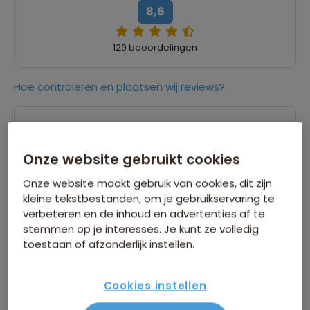
8,6
129 beoordelingen
Hoe controleren en plaatsen wij reviews?
7,0
07 augustus 2026
Maddy
Onze website gebruikt cookies
Onze website maakt gebruik van cookies, dit zijn
“Er is geen omschrijving ingevuld”
kleine tekstbestanden, om je gebruikservaring te
verbeteren en de inhoud en advertenties af te
stemmen op je interesses. Je kunt ze volledig
8,0
05 augustus 2026
toestaan of afzonderlijk instellen.
Bram
Cookies instellen
“Zuid Afrika is een prachtig land. Vele gezichten.
Deze reis laat goed deze verschillende