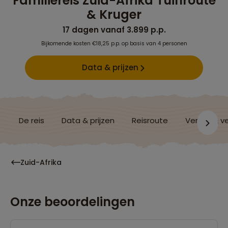
Familiereis Zuid-Afrika Tuinroute
& Kruger
17 dagen vanaf 3.899 p.p.
Bijkomende kosten €18,25 p.p. op basis van 4 personen
Data & prijzen
De reis
Data & prijzen
Reisroute
Verblijf & v
Zuid-Afrika
Onze beoordelingen