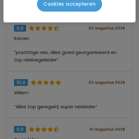
Cookies accepteren
gezichten van dit land zien.”
9,0
02 augustus 2026
Katrien
“prachtige reis, alles goed georganiseerd en
top reisbegeleider”
10,0
02 augustus 2026
Willem
“Alles top geregeld, super reisleider”
9,0
01 augustus 2026