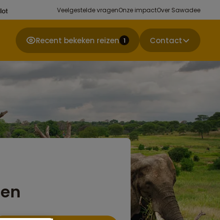
Veelgestelde vragen
Onze impact
Over Sawadee
Recent bekeken reizen
Contact
1
ten