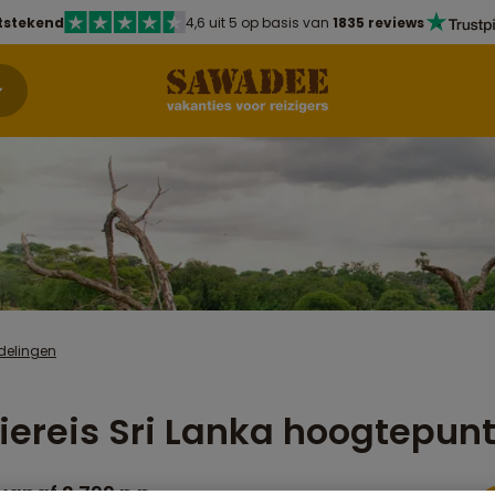
tstekend
4,6 uit 5 op basis van
1835 reviews
delingen
iereis Sri Lanka hoogtepun
vanaf 2.799 p.p.