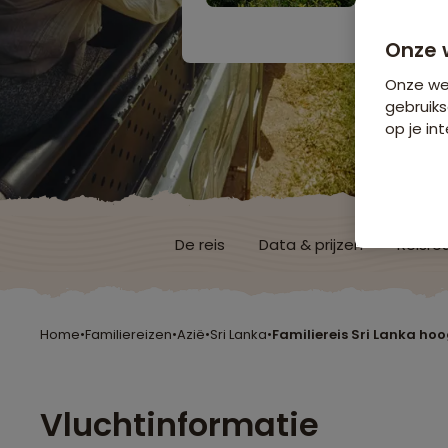
Bijkomende koste
Onze 
Onze web
gebruiks
op je int
De reis
Data & prijzen
Reisro
Home
•
Familiereizen
•
Azië
•
Sri Lanka
•
Familiereis Sri Lanka ho
Vluchtinformatie