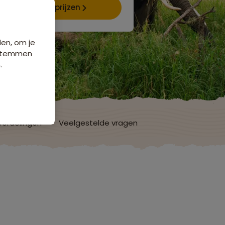
Data & prijzen
den, om je
e stemmen
.
ordelingen
Veelgestelde vragen