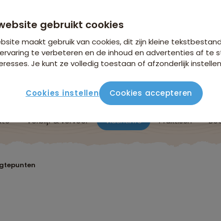
n €18,25 p.p. op basis van 4 personen
website gebruikt cookies
site maakt gebruik van cookies, dit zijn kleine tekstbestan
ervaring te verbeteren en de inhoud en advertenties af t
eresses. Je kunt ze volledig toestaan of afzonderlijk instellen
Cookies instellen
Cookies accepteren
ute
Verblijf & vervoer
Vluchtinfo
Praktisch
Beo
ogtepunten