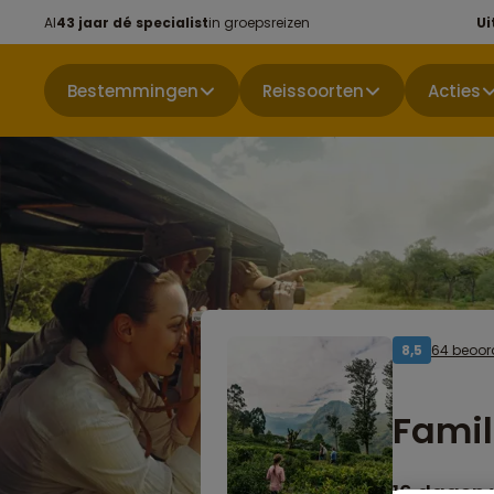
Al
43 jaar dé specialist
in groepsreizen
Ui
Bestemmingen
Reissoorten
Acties
64 beoor
8,5
Famil
16 dagen 