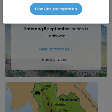
Cookies accepteren
INFORMATIEDAG
Zaterdag 5 september
, Natlab in
Eindhoven
Meer informatie
Meld je gratis aan!