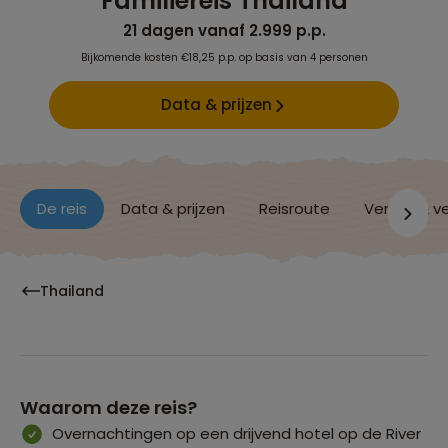
Familiereis Thailand
21 dagen vanaf 2.999 p.p.
Bijkomende kosten €18,25 p.p. op basis van 4 personen
Data & prijzen
De reis
Data & prijzen
Reisroute
Verblijf & v
Thailand
Waarom deze reis?
Overnachtingen op een drijvend hotel op de River