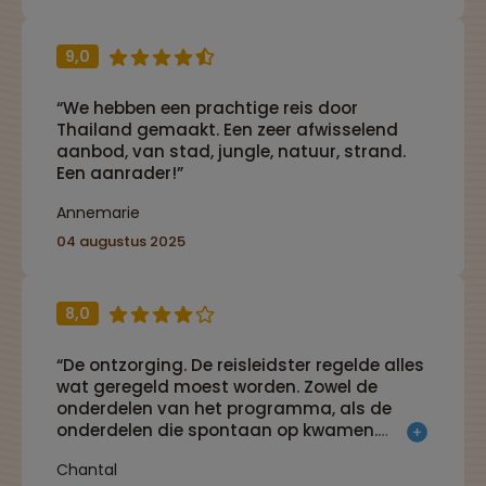
9,0
“We hebben een prachtige reis door
Thailand gemaakt. Een zeer afwisselend
aanbod, van stad, jungle, natuur, strand.
Een aanrader!”
Annemarie
04 augustus 2025
8,0
“De ontzorging. De reisleidster regelde alles
wat geregeld moest worden. Zowel de
onderdelen van het programma, als de
onderdelen die spontaan op kwamen.
Tevens is de afwisseling in het programma
Chantal
ook een groot pluspunt.”