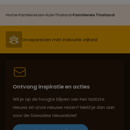
Groepsreizen mét indivuele vrijheid
Home
•
Familiereizen
•
Azië
•
Thailand
•
Familiereis Thailand
Persoonlijk en deskundig reisadvies
Best beoordeelde reisroutes
Ontvang inspiratie en acties
Reizen met oog voor mens, cultuur en milieu
Wil je op de hoogte blijven van het laatste
nieuws en onze nieuwe reizen? Meld je dan aan
voor de Sawadee nieuwsbrief.
Groepsreizen mét indivuele vrijheid