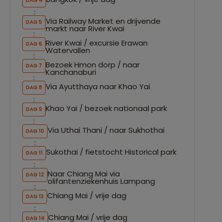
DAG 4
Via Railway Market en drijvende
DAG 5
markt naar River Kwai
River Kwai / excursie Erawan
DAG 6
Watervallen
Bezoek Hmon dorp / naar
DAG 7
Kanchanaburi
Via Ayutthaya naar Khao Yai
DAG 8
Khao Yai / bezoek nationaal park
DAG 9
Via Uthai Thani / naar Sukhothai
DAG 10
Sukothai / fietstocht Historical park
DAG 11
Naar Chiang Mai via
DAG 12
olifantenziekenhuis Lampang
Chiang Mai / vrije dag
DAG 13
Chiang Mai / vrije dag
DAG 14