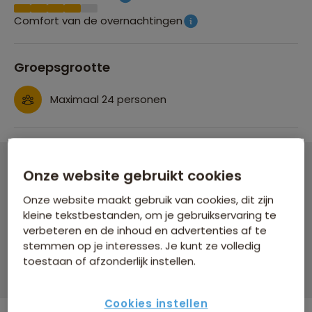
Comfort van de overnachtingen
Groepsgrootte
Maximaal 24 personen
Onze website gebruikt cookies
Familiereis Thailand
Onze website maakt gebruik van cookies, dit zijn
21 dagen vanaf 2.999 p.p.
kleine tekstbestanden, om je gebruikservaring te
verbeteren en de inhoud en advertenties af te
Bijkomende kosten €18,25 p.p. op basis van 4 personen
stemmen op je interesses. Je kunt ze volledig
toestaan of afzonderlijk instellen.
Data & prijzen
Cookies instellen