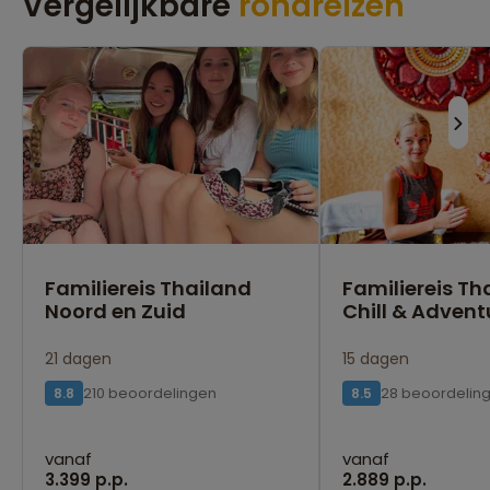
Vergelijkbare
rondreizen
Familiereis Thailand
Familiereis Th
Noord en Zuid
Chill & Advent
21 dagen
15 dagen
210 beoordelingen
28 beoordelin
8.8
8.5
vanaf
vanaf
3.399 p.p.
2.889 p.p.