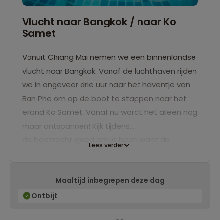
Vlucht naar Bangkok / naar Ko
Samet
Vanuit Chiang Mai nemen we een binnenlandse
vlucht naar Bangkok. Vanaf de luchthaven rijden
we in ongeveer drie uur naar het haventje van
Ban Phe om op de boot te stappen naar het
eiland Ko Samet. Vanaf nu wordt het alleen nog
maar ontspannen! Kijk tijdens
de boottocht goed om je heen want de
Lees verder
omgeving is fantastisch! De komende drie
nachten verblijven we in een comfortabel hotel
Maaltijd inbegrepen deze dag
met zwembad. Dat je binnen een paar stappen
op het mooie witte strand staat is natuurlijk
Ontbijt
heerlijk en maakt dit verblijf zeer aangenaam