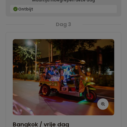
Maaltijd inbegrepen deze dag
eens insecten willen eten? Dan is dit je kans! ‘s
Avonds is Bangkok zeer sfeervol met lichtjes,
Ontbijt
muziek en gezelligheid.
Dag 3
Bangkok / vrije dag