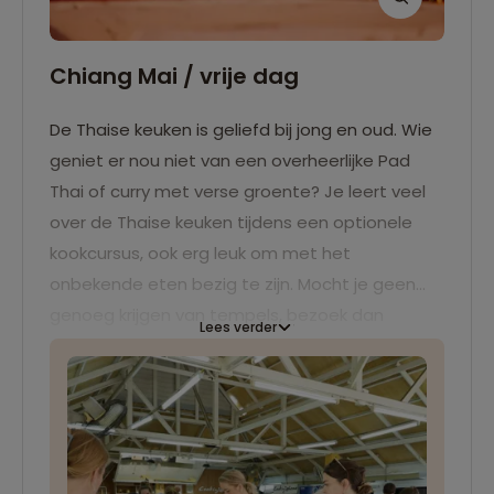
Chiang Mai / vrije dag
De Thaise keuken is geliefd bij jong en oud. Wie
geniet er nou niet van een overheerlijke Pad
Thai of curry met verse groente? Je leert veel
over de Thaise keuken tijdens een optionele
kookcursus, ook erg leuk om met het
onbekende eten bezig te zijn. Mocht je geen
genoeg krijgen van tempels, bezoek dan
Lees verder
Chiang Mai's oudste tempel; Wat Chiang Man.
Liever iets actiever? Je kunt ter plaatse een
excursie boeken naar de avontuurlijke jungle of
een leuke fietstocht maken. Afkoelen na de
drukke dag kan daarna heerlijk in het zwembad