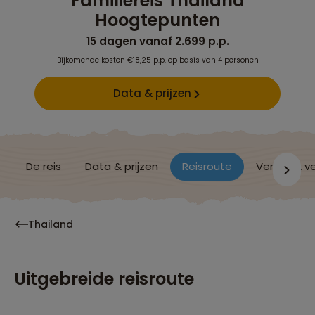
Familiereis Thailand
Hoogtepunten
15 dagen vanaf 2.699 p.p.
Bijkomende kosten €18,25 p.p. op basis van 4 personen
Data & prijzen
De reis
Data & prijzen
Reisroute
Verblijf & v
Thailand
Uitgebreide reisroute