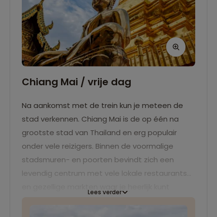
Chiang Mai / vrije dag
Na aankomst met de trein kun je meteen de
stad verkennen. Chiang Mai is de op één na
grootste stad van Thailand en erg populair
onder vele reizigers. Binnen de voormalige
stadsmuren- en poorten bevindt zich een
levendig centrum met vele lokale restaurants
en gezellige markten waar je heerlijk kunt
Lees verder
rondslenteren en leuke souvenirs kunt kopen.
Ook een bezoek aan de Doi Suthep, wat net