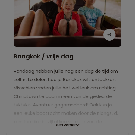
Bangkok / vrije dag
Vandaag hebben jullie nog een dag de tijd om
zelf in te delen hoe je Bangkok wilt ontdekken.
Misschien vinden jullie het wel leuk om richting
Chinatown te gaan in één van de gekleurde
tuktuk’s. Avontuur gegarandeerd! Ook kun je
een leuke boottocht maken door de Klongs, de
kanalen die de zijtakken vormen van de
Lees verder
machtige Chao Praya Rivier. Dit is een unieke