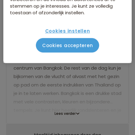
stemmen op je interesses. Je kunt ze volledig
toestaan of afzonderlijk instellen.
Cookies instellen
Aankomst Bangkok
Cookies accepteren
Na aankomst rijden we naar ons hotel in het
centrum van Bangkok. De rest van de dag kun je
bijkomen van de vlucht of alvast met het gezin
op pad om de eerste indrukken van Thailand op
je in te laten werken. Bangkok is een drukke stad
met vele contrasten, kleuren en bijzondere
tempels. Je kunt hier heerlijk rondslenteren en je
Lees verder
neus achterna gaan. Proef de oosterse
lekkernijen van de diverse eetstalletjes. Ooit al