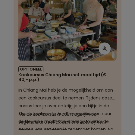
van het hotel.
OPTIONEEL
Kookcursus Chiang Mai incl. maaltijd (€
40,- p.p.)
In Chiang Mai heb je de mogelijkheid om aan
een kookcursus deel te nemen. Tijdens deze
cursus leer je over en krijg je een kijkje in de
Thaise keuken. Je wordt meegenomen naar
NB: de kookcursus is ook mogelijk voor
de kleurrijke markt van Chiang Mai waar de
vegetariërs. Geef dit aan ons door bij het
geuren van het eten je tegemoet komen. Na
maken van de boeking.