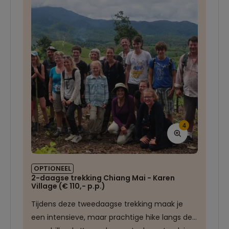
buiten de stad ligt, is zeker een aanrader.
Dit gouden heiligdom is te bereiken via een
bijzondere ‘slangentrap’. De trap is lang... Is jouw
conditie goed op pijl?
4
OPTIONEEL
2-daagse trekking Chiang Mai - Karen
Village (€ 110,- p.p.)
Tijdens deze tweedaagse trekking maak je
een intensieve, maar prachtige hike langs de