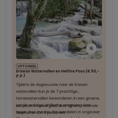
museum.
OPTIONEEL
Erawan Watervallen en Hellfire Pass (€ 50,-
p.p.)
Tijdens de dagexcursie naar de Erawan
watervallen kun je de 7 prachtige
terraswatervallen bewonderen in een groene,
jungle-achtige, idyllische omgeving. Hoe
NB: deze excursie gaat door bij een minimale
hoger, hoe mooier. We wandelen in ongeveer
deelname van 5 personen.