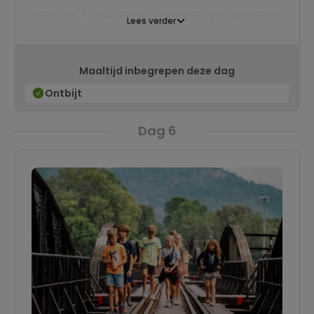
grootste Boeddhabeeld in de omgeving wagen
Lees verder
via de 157 trappen of met de kabelbaan. Eind
van de middag komen we aan in Kanchanaburi
Maaltijd inbegrepen deze dag
waar we twee nachten verblijven op drijvende
vlotten aan de River Kwai.
Ontbijt
Dag 6