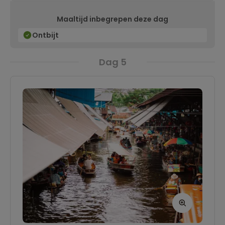
manier om kennis te maken met het leven in de
Maaltijd inbegrepen deze dag
stad, ver van de wolkenkrabbers en grote
winkelcentra. Met een longtailboot vaar je door
Ontbijt
de smalle kanalen langs goed bewaard
Dag 5
gebleven houten huizen, winkeltjes en
historische, maar niet-toeristische tempels.