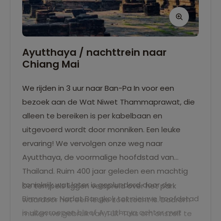
bezoek aan het museum bewandelen we de
Hellfire Pass met een gids.
Inbegrepen: transfers, entreegelden, gids en
Ayutthaya / nachttrein naar
Chiang Mai
lunch.
We rijden in 3 uur naar Ban-Pa In voor een
bezoek aan de Wat Niwet Thammaprawat, die
alleen te bereiken is per kabelbaan en
uitgevoerd wordt door monniken. Een leuke
ervaring! We vervolgen onze weg naar
Ayutthaya, de voormalige hoofdstad van
Thailand. Ruim 400 jaar geleden een machtig
koninkrijk wat later is geplunderd door de
De tempels liggen verspreid over het park
Birmezen. Nadat Bangkok tot nieuwe hoofdstad
waardoor het een leuke zoektocht is. Daarom
is uitgeroepen bleef Ayutthaya achter met
maken we gebruik van Tuk-Tuks om onszelf te