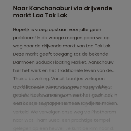
Naar Kanchanaburi via drijvende
markt Lao Tak Lak
Hopelijk is vroeg opstaan voor jullie geen
probleem! In de vroege morgen gaan we op
weg naar de drijvende markt van Lao Tak Lak.
Deze markt geeft toegang tot de bekende
Damnoen Saduak Floating Market. Aanschouw
hier het werk en het traditionele leven van de
Thaise bevolking. Vanuit bootjes verkopen
marktlieden hun handelswaar, een prachtig
Ook bezoeken we vandaag het Nang Yai Wat
gezicht! Leuke ervaring om met het gezin ook in
Khanon National Museum. In de vorm van een
een bootje te stappen en een rondje te maken.
tentoonstelling wordt de Thaise geschiedenis
verteld. We vervolgen onze weg via Photharam
naar Wat Tham Suea, een prachtige tempel
gelegen op een heuvel. Je kunt de klim naar de