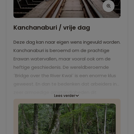
Kanchanaburi / vrije dag
Deze dag kan naar eigen wens ingevuld worden.
Kanchanaburi is beroemd om de prachtige
Erawan watervallen, maar vooral ook om de
heftige geschiedenis. De wereldberoemde
´Bridge over the River Kwai´ is een enorme klus
geweest. En dan te bedenken dat arbeiders in
zeer armoedige omstandigheden dit
Lees verder
treintraject, de beruchte Birma spoorlijn, aan
moesten leggen. Lijkt het je interessant om hier
meer over te weten? Bezoek dan het JEATH
Museum en het Thailand–Burma Railway Centre