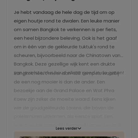
Je hebt vandaag de hele dag de tijd om op
eigen houtje rond te dwalen. Een leuke manier
om samen Bangkok te verkennen is per fiets,
een heel bijzondere beleving. Ook is het gaaf
om in één van de gekleurde tuktuk's rond te
scheuren, bijvoorbeeld naar de Chinatown van
Bangkok. Deze gezellige wijk kent een drukte
van jewelste, dus houd elkaar goed in de gaten!
Bangkok heeft meer dan 400 tempels waarbij
de een nog mooier is dan de ander. Een
bezoekje aan de Grand Palace en Wat Phra
Kaew zijn zeker de moeite waard. Eens kijken
wie de goudgekleurde torens, die boven de
paleismuren uitkomen, als eerste spot. Een
spectaculair aanzicht! Eenmaal binnen bevindt
Lees verder
zich een groot complex met gouden tempels,