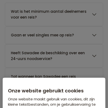
Wat is het minimum aantal deelnemers
voor een reis?
Gaan er veel singles mee op reis?
Heeft Sawadee de beschikking over een
24-uurs noodservice?
Tot wanneer kan Sawadee een reis
annuleren die nog geen gegarandeerd
vertrek heeft?
Onze website gebruikt cookies
Onze website maakt gebruik van cookies, dit zijn
kleine tekstbestanden, om je gebruikservaring te