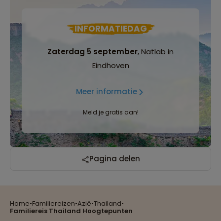
INFORMATIEDAG
Zaterdag 5 september
, Natlab in
Eindhoven
Meer informatie
Meld je gratis aan!
Reizen met oog voor mens, cultuur en milieu
Pagina delen
Home
•
Familiereizen
•
Azië
•
Thailand
•
Groepsreizen mét indivuele vrijheid
Familiereis Thailand Hoogtepunten