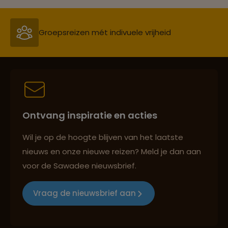
Persoonlijk en deskundig reisadvies
Best beoordeelde reisroutes
Ontvang inspiratie en acties
Reizen met oog voor mens, cultuur en milieu
Wil je op de hoogte blijven van het laatste
nieuws en onze nieuwe reizen? Meld je dan aan
voor de Sawadee nieuwsbrief.
Groepsreizen mét indivuele vrijheid
Vraag de nieuwsbrief aan
Persoonlijk en deskundig reisadvies