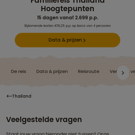
Familiereis Thailand
Hoogtepunten
15 dagen vanaf 2.699 p.p.
Bijkomende kosten €18,25 p.p. op basis van 4 personen
Data & prijzen
De reis
Data & prijzen
Reisroute
Verblijf & v
Thailand
Veelgestelde vragen
Staat jouw vraag hieronder niet tussen? Onze