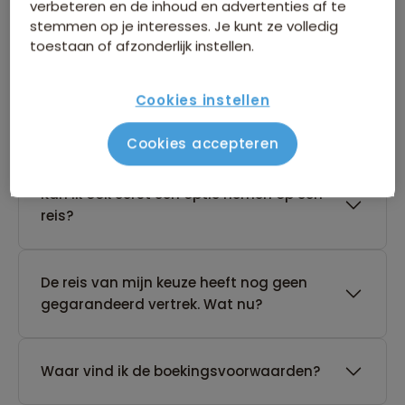
verbeteren en de inhoud en advertenties af te
stemmen op je interesses. Je kunt ze volledig
toestaan of afzonderlijk instellen.
Boeken van je reis
Cookies instellen
Wanneer kan ik het beste een reis
boeken?
Cookies accepteren
Kan ik ook eerst een optie nemen op een
reis?
De reis van mijn keuze heeft nog geen
gegarandeerd vertrek. Wat nu?
Waar vind ik de boekingsvoorwaarden?