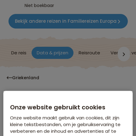
Niet boekbaar
Bekijk andere reizen in Familiereizen Europa
De reis
Data & prijzen
Reisroute
Verblijf & v
Griekenland
Data & Prijzen
Onze website gebruikt cookies
Onze website maakt gebruik van cookies, dit zijn
Klik op de links voor meer informatie over:
kleine tekstbestanden, om je gebruikservaring te
verbeteren en de inhoud en advertenties af te
Inbegrepen in de reissom