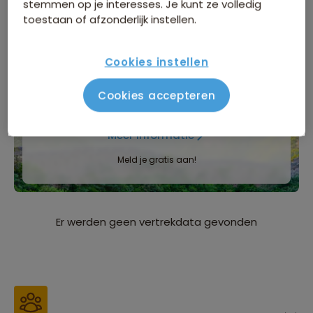
stemmen op je interesses. Je kunt ze volledig
toestaan of afzonderlijk instellen.
Bijkomende kosten
Cookies instellen
INFORMATIEDAG
Cookies accepteren
Zaterdag 5 september
, Natlab in Eindhoven
Meer informatie
Meld je gratis aan!
Er werden geen vertrekdata gevonden