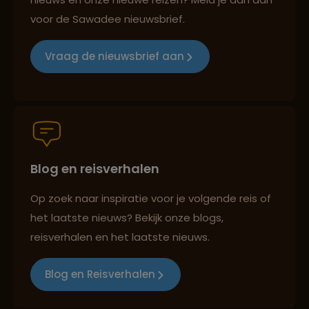
voor de Sawadee nieuwsbrief.
Reizen met oog voor mens, cultuur en milieu
Vraag de nieuwsbrief aan
Groepsreizen mét indivuele vrijheid
Blog en reisverhalen
Persoonlijk en deskundig reisadvies
Op zoek naar inspiratie voor je volgende reis of
het laatste nieuws? Bekijk onze blogs,
Best beoordeelde reisroutes
reisverhalen en het laatste nieuws.
Blog en Reisverhalen
Reizen met oog voor mens, cultuur en milieu