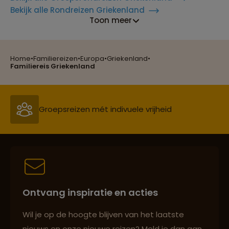
Bekijk alle Rondreizen Griekenland
Toon meer
Home
•
Familiereizen
•
Europa
•
Griekenland
•
Reizen met oog voor mens, cultuur en milieu
Familiereis Griekenland
Groepsreizen mét indivuele vrijheid
Persoonlijk en deskundig reisadvies
Ontvang inspiratie en acties
Best beoordeelde reisroutes
Wil je op de hoogte blijven van het laatste
nieuws en onze nieuwe reizen? Meld je dan aan