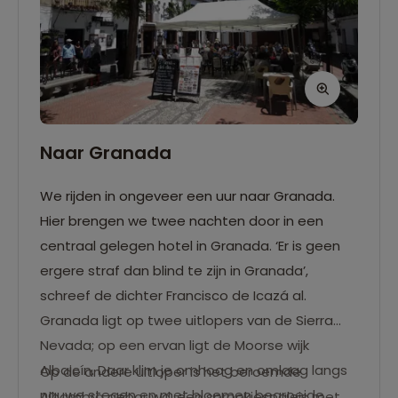
Naar Granada
We rijden in ongeveer een uur naar Granada.
Hier brengen we twee nachten door in een
centraal gelegen hotel in Granada. ‘Er is geen
ergere straf dan blind te zijn in Granada’,
schreef de dichter Francisco de Icazá al.
Granada ligt op twee uitlopers van de Sierra
Nevada; op een ervan ligt de Moorse wijk
Albaicín. Daar klim je omhoog en omlaag langs
Op de andere uitloper is het beroemde
nauwe stegen en met bloemen begroeide
Alhambra gebouwd: een sprookjespaleis met