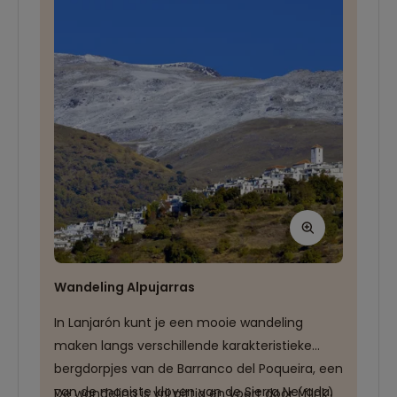
kastanjebomen.
Wandeling Alpujarras
In Lanjarón kunt je een mooie wandeling
maken langs verschillende karakteristieke
bergdorpjes van de Barranco del Poqueira, een
van de mooiste kloven van de Sierra Nevada.
De wandeling is vrij pittig en voert door (flink)