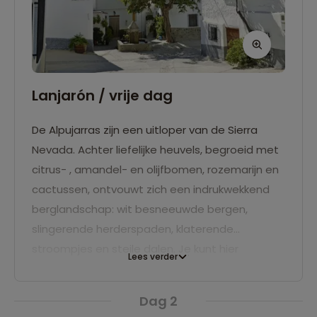
Lanjarón / vrije dag
De Alpujarras zijn een uitloper van de Sierra
Nevada. Achter liefelijke heuvels, begroeid met
citrus- , amandel- en olijfbomen, rozemarijn en
cactussen, ontvouwt zich een indrukwekkend
berglandschap: wit besneeuwde bergen,
slingerende herderspaden, klaterende
stroompjes en steile dalen. Je kunt hier
Lees verder
fantastisch wandelen over paden en langs
irrigatiekanaaltjes die nog door de Moren zijn
Dag 2
aangelegd. Misschien zie je een steenbok