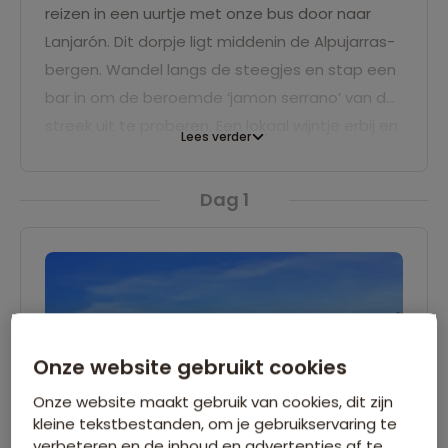
reizen in een uurtje met onze bus door naar
Lanjarón. Dit dorpje ligt middenin de Alpujarras-
bergen. Wandel langs de steegjes en stap een
bar in om de beroemde ‘jamon serrano’ van de
streek uit te proberen. Een lokaal wijntje erbij en
Lees verder
voetbal op tv: je Spaanse vakantie is
begonnen! We slapen in een comfortabel hotel
Dag 1
met zwembad.
Onze website gebruikt cookies
Onze website maakt gebruik van cookies, dit zijn
kleine tekstbestanden, om je gebruikservaring te
verbeteren en de inhoud en advertenties af te