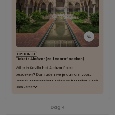
OPTIONEEL
Tickets Alcázar (zelf vooraf boeken)
Wil je in Sevilla het Alcázar Paleis
bezoeken? Dan raden we je aan om voor
vertrek entreetickets online te bestellen. Boek
Lees verder
je niet vooraf, dan loop je de kans dat je,
vanwege de grote populariteit, tickets
misloopt of in een lange wachtrij terecht
Dag 4
komt. Tickets voor het Alcázar Paleis boek
je
hier
.