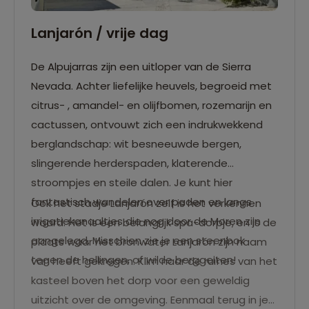
Lanjarón / vrije dag
De Alpujarras zijn een uitloper van de Sierra
Nevada. Achter liefelijke heuvels, begroeid met
citrus- , amandel- en olijfbomen, rozemarijn en
cactussen, ontvouwt zich een indrukwekkend
berglandschap: wit besneeuwde bergen,
slingerende herderspaden, klaterende
stroompjes en steile dalen. Je kunt hier
fantastisch wandelen over paden en langs
Ook het stadje Lanjarón zelf is het verkennen
irrigatiekanaaltjes die nog door de Moren zijn
waard. Het is een belangrijk spa-dorpje, en is de
aangelegd. Misschien zie je een steenbok
plaats waar het bronwater Lanjarón zijn naam
tegen de hellingen, of wilde berggeiten!
van heeft gekregen. Klim naar de ruïnes van het
kasteel boven het dorp voor een geweldig
uitzicht over de omgeving. Eenmaal terug in je