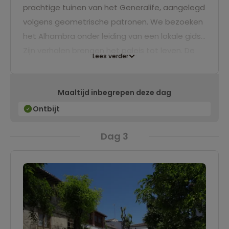
prachtige tuinen van het Generalife, aangelegd
volgens geometrische patronen. We bezoeken
het Alhambra onder leiding van een lokale gids.
Zijn verhalen brengen het paleis tot leven. De
Lees verder
rest van de dag kun je vrij besteden. Dwaal rond
door de nauwe straatjes van de Arabische wijk
Maaltijd inbegrepen deze dag
Albaicín, bezoek de zigeunerwijk Sacromonte,
en ontdek de Spaanse grandeur in het centrum
Ontbijt
met de prachtige kathedraal en gezellige
Dag 3
pleinen. 's Avonds kun je genieten van een
wervelende flamenco show in de zigeunerwijk
Sacromonte.