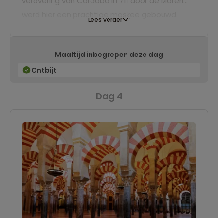
verovering van Córdoba in 711 door de Moren
werd hier een prachtige moskee gebouwd.
Lees verder
Sinds de herovering van Córdoba in 1236 is de
Mezquita als de kathedraal in gebruik. Het is
Maaltijd inbegrepen deze dag
heerlijk rondwandelen door ‘la Juderia’, de oude
Joodse wijk. Kronkelstegen langs witte, met
Ontbijt
hangplantjes versierde muren eindigen hier
Dag 4
steevast in mooie uitkijkjes en onverwachte
pleinen.