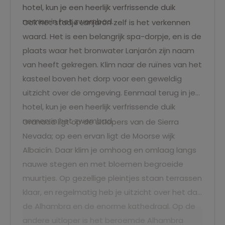
hotel, kun je een heerlijk verfrissende duik
nemen in het zwembad.
Ook het stadje Lanjarón zelf is het verkennen
waard. Het is een belangrijk spa-dorpje, en is de
plaats waar het bronwater Lanjarón zijn naam
van heeft gekregen. Klim naar de ruïnes van het
kasteel boven het dorp voor een geweldig
uitzicht over de omgeving. Eenmaal terug in je
hotel, kun je een heerlijk verfrissende duik
nemen in het zwembad.
Granada ligt op de uitlopers van de Sierra
Nevada; op een ervan ligt de Moorse wijk
Albaicín. Daar klim je omhoog en omlaag langs
nauwe stegen en met bloemen begroeide
muurtjes. Op gezellige pleintjes staan terrassen
klaar, en regelmatig heb je uitzicht over het dal,
de Alhambra en de enorme kathedraal. Op de
andere uitloper is het beroemde Alhambra