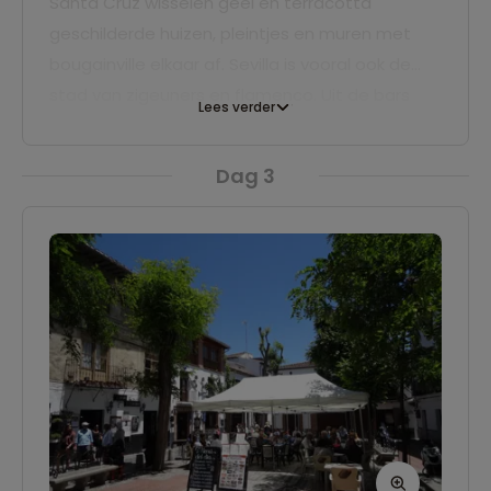
Santa Cruz wisselen geel en terracotta
geschilderde huizen, pleintjes en muren met
bougainville elkaar af. Sevilla is vooral ook de
stad van zigeuners en flamenco. Uit de bars
Lees verder
klinkt temperamentvolle muziek en op veel
plekken worden heel goede live shows
Dag 3
gegeven. Stap naar binnen, laat je tafel
volladen met worst, kaas en olijven en stamp
mee op het ritme!