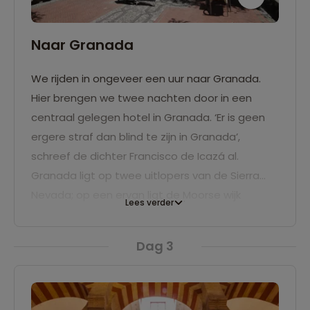
Naar Granada
We rijden in ongeveer een uur naar Granada.
Hier brengen we twee nachten door in een
centraal gelegen hotel in Granada. ‘Er is geen
ergere straf dan blind te zijn in Granada’,
schreef de dichter Francisco de Icazá al.
Granada ligt op twee uitlopers van de Sierra
Nevada; op een ervan ligt de Moorse wijk
Lees verder
Albaicín. Daar klim je omhoog en omlaag langs
nauwe stegen en met bloemen begroeide
Dag 3
muurtjes. Op gezellige pleintjes staan terrassen
klaar, en regelmatig heb je uitzicht over het dal,
de Alhambra en de enorme kathedraal.