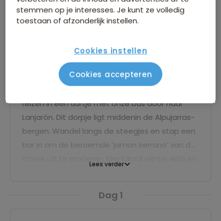
stemmen op je interesses. Je kunt ze volledig
toestaan of afzonderlijk instellen.
Vlucht Amsterdam - Málaga
Cookies instellen
Cookies accepteren
Vandaag vlieg je naar het bekende kuststadje
Málaga, waar je je reisbegeleider ontmoet. We
reizen in een uurtje met onze bus door naar
Lanjarón. Dit dorpje ligt middenin de Alpujarras-
bergen. Wandel langs de steegjes en stap een
bar in om de beroemde ‘jamon serrano’ van de
streek uit te proberen. Een lokaal wijntje erbij en
Lees verder
voetbal op tv: je Spaanse vakantie is
begonnen! We slapen in een comfortabel hotel
Dag 1
met zwembad.