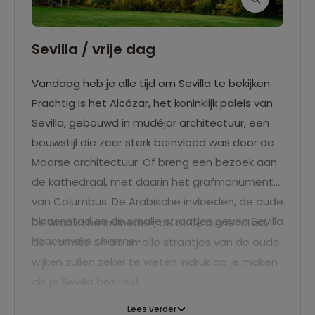
Sevilla / vrije dag
Vandaag heb je alle tijd om Sevilla te bekijken.
Prachtig is het Alcázar, het koninklijk paleis van
Sevilla, gebouwd in mudéjar architectuur, een
bouwstijl die zeer sterk beïnvloed was door de
Moorse architectuur. Of breng een bezoek aan
de kathedraal, met daarin het grafmonument
van Columbus. De Arabische invloeden, de oude
binnenstad en de smalle straatjes geven Sevilla
De Arabische invloeden, de oude binnenstad,
haar unieke charme.
de warmte en de smalle straatjes van de oude
wijken zullen zeker te weten indruk op je maken
als je Sevilla bezoekt.
Lees verder