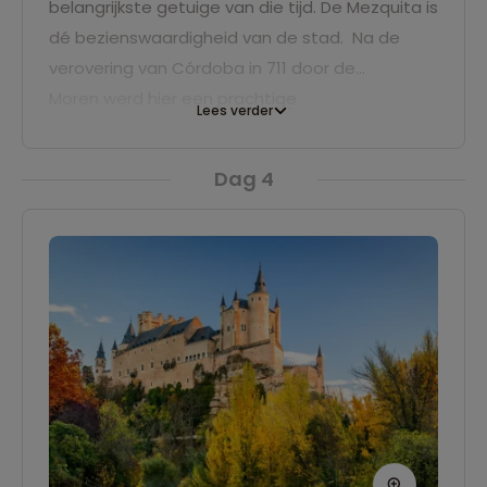
belangrijkste getuige van die tijd. De Mezquita is
dé bezienswaardigheid van de stad. Na de
verovering van Córdoba in 711 door de
Moren werd hier een prachtige
Lees verder
moskee gebouwd. Sinds de herovering
van Córdoba in 1236 is de Mezquita als de
Dag 4
kathedraal in gebruik. Het is heerlijk
rondwandelen door ‘la Juderia’, de oude Joodse
wijk. Kronkelstegen langs witte, met
hangplantjes versierde muren eindigen hier
steevast in mooie uitkijkjes en onverwachte
pleinen.