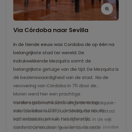
Via Córdoba naar Sevilla
In de tiende eeuw was Cordoba de op één na
belangrijkste stad ter wereld. De
indrukwekkende Mezquita vormt de
belangrijkste getuige van die tijd. De Mezquita is
dé bezienswaardigheid van de stad. Na de
verovering van Córdoba in 711 door de
Moren werd hier een prachtige
moskee gebouwd. Sinds de herovering
Verder stroomafwaarts langs de Guadalquivir-
van Córdoba in 1236 is de Mezquita als de
rivier bereiken we in 2 uur Sevilla, de hoofdstad
kathedraal in gebruik. Het is heerlijk
van Andalusië en een heerlijke stad. In de wijk
rondwandelen door ‘la Juderia’, de oude Joodse
Santa Cruz wisselen geel en terracotta