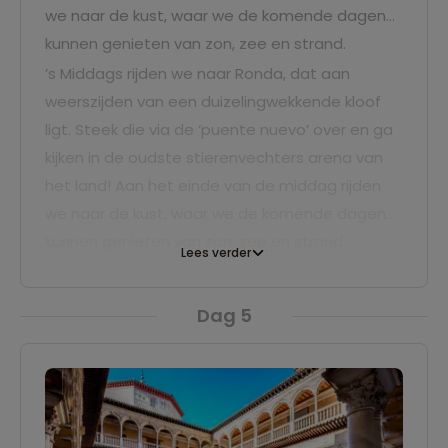
we naar de kust, waar we de komende dagen
kunnen genieten van zon, zee en strand.
’s Middags rijden we naar Ronda, dat aan
weerszijden van een duizelingwekkende kloof
ligt. Steek die via de ‘puente nuevo’ over en ga
kijken in de oudste stierenvechters arena van
het land! Aan het einde van de middag rijden
we naar de kust, waar we de komende dagen
kunnen genieten van zon, zee en strand.
Lees verder
Dag 5