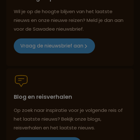
Best beoordeelde reisroutes
Wil je op de hoogte blijven van het laatste
nieuws en onze nieuwe reizen? Meld je dan aan
voor de Sawadee nieuwsbrief.
Reizen met oog voor mens, cultuur en milieu
Vraag de nieuwsbrief aan
Groepsreizen mét indivuele vrijheid
Blog en reisverhalen
Persoonlijk en deskundig reisadvies
Op zoek naar inspiratie voor je volgende reis of
het laatste nieuws? Bekijk onze blogs,
Best beoordeelde reisroutes
reisverhalen en het laatste nieuws.