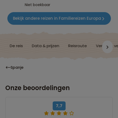
Niet boekbaar
Bekijk andere reizen in Familiereizen Europa
De reis
Data & prijzen
Reisroute
Verblijf & v
Spanje
Onze beoordelingen
7,7