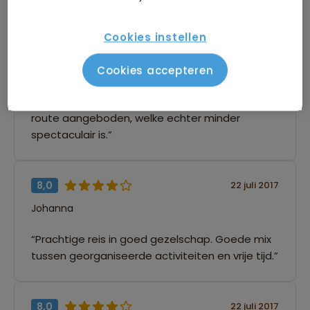
Richèle
Cookies instellen
“De reis is zoals beschreven op de website, met
uitzondering van de wandeltocht bij Grazalema.
Cookies accepteren
Door de hitte in de zomervakantie werd terecht
door de lokale organisatie een alternatieve
route aangeboden, welke echter minder
spectaculair is.”
8,0
22 juli 2017
Johanna
“Prachtige reis in goed gezelschap. Goede mix
tussen georganiseerde activiteiten en vrije tijd.”
8,0
22 juli 2017