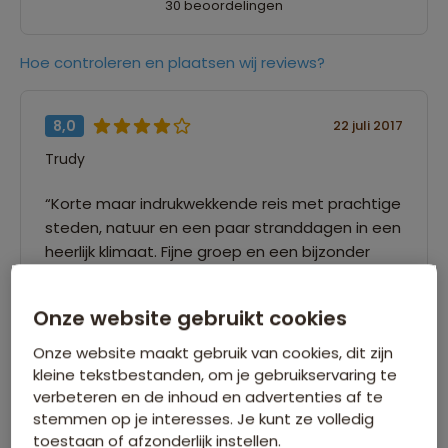
30 beoordelingen
Hoe controleren en plaatsen wij reviews?
8,0
22 juli 2017
Trudy
“Korte maar indrukwekkende reis met prachtige
steden, natuur en een paar stranddagen in een
heerlijk klimaat. Fijne groep en een bijzonder
aangename, vloeiend Spaans sprekende
reisbegeleider, Kenneth, die altijd klaarstond en
Onze website gebruikt cookies
veel aandacht toonde voor en rekening hield
met zowel de volwassenen als de kinderen als
Onze website maakt gebruik van cookies, dit zijn
ook voor de groep in zijn geheel. ”
kleine tekstbestanden, om je gebruikservaring te
verbeteren en de inhoud en advertenties af te
stemmen op je interesses. Je kunt ze volledig
toestaan of afzonderlijk instellen.
8,0
22 juli 2017