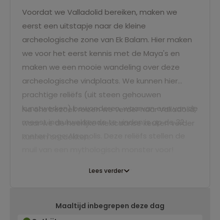
Voordat we Valladolid bereiken, maken we
eerst een uitstapje naar de kleine
archeologische zone van Ek Balam. Hier maken
we voor het eerst kennis met de Maya's en
maken we een mooie wandeling over deze
archeologische vindplaats. We kunnen hier
prachtige reliëfs (uit steen gehouwen
kunstwerken) bewonderen, waarvan een van de
Na ons bezoek reizen we verder naar Valladolid,
meest indrukwekkende te vinden is op de 32
waar we de heerlijke Mexicaanse keuken verder
meter hoge Akropolis. Deze reliëfs stellen de
kunnen ontdekken.
muil van een mythologisch monster voor!
Lees verder
Maaltijd inbegrepen deze dag