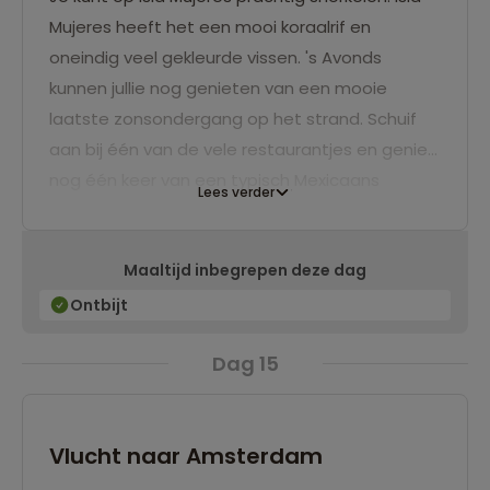
Mujeres heeft het een mooi koraalrif en
oneindig veel gekleurde vissen. 's Avonds
kunnen jullie nog genieten van een mooie
laatste zonsondergang op het strand. Schuif
aan bij één van de vele restaurantjes en geniet
nog één keer van een typisch Mexicaans
Lees verder
gerecht. Weet jij het verschil tussen een taco,
een burrito, een quesadilla en een enchilada
Maaltijd inbegrepen deze dag
al?
Ontbijt
Dag 15
Vlucht naar Amsterdam