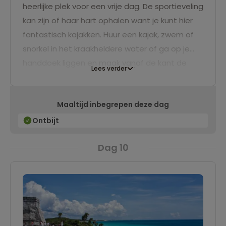
heerlijke plek voor een vrije dag. De sportieveling
kan zijn of haar hart ophalen want je kunt hier
fantastisch kajakken. Huur een kajak, zwem of
snorkel in het kraakheldere water of ga op je
handdoek liggen en maak vanaf de kant de
Lees verder
meest mooie foto's.
Maaltijd inbegrepen deze dag
Ontbijt
Dag 10