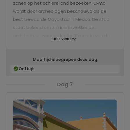
zones op het schiereiland bezoeken. Uxmal
wordt door archeologen beschouwd als de
best bewaarde Mayastad in Mexico. De stad
staat bekend om zijn indrukwekkende
architectuur, waaronder de “Piramide van de
Lees verder
Magiër”, die volgens de legende in één nacht
door een tovenaar werd gebouwd. In de
Maaltijd inbegrepen deze dag
namiddag arriveren we in de charmante stad
Campeche, gelegen aan de Golf van Mexico.
Ontbijt
Deze stad heeft een rijke geschiedenis en biedt
Dag 7
prachtige uitzichten over de oceaan.