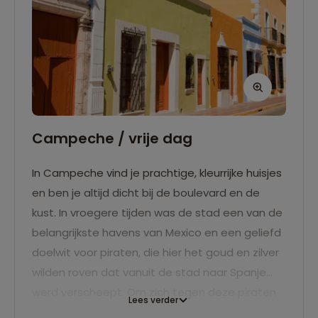
Campeche / vrije dag
In Campeche vind je prachtige, kleurrijke huisjes
en ben je altijd dicht bij de boulevard en de
kust. In vroegere tijden was de stad een van de
belangrijkste havens van Mexico en een geliefd
doelwit voor piraten, die hier het goud en zilver
wilden roven dat vanuit de stad naar Spanje
werd verscheept. Om zich tegen deze piraten
Lees verder
te kunnen verdedigen, bouwden de