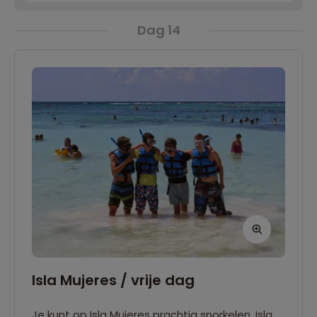
ongevaarlijk, want een walvishaai eet namelijk
alleen maar plankton en krill. Wist je dat een
Dag 14
gemiddelde walvishaai 8 meter lang is? Durf jij
het aan?
Isla Mujeres / vrije dag
Je kunt op Isla Mujeres prachtig snorkelen. Isla