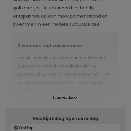
golfkarretjes. Jullie kunnen hier heerlijk
ontspannen op een mooi palmenstrand en
zwemmen in een heldere turquoise zee.
Zwemmen met walvishaaien
Isla Mujeres Mexico is één van de allerbeste
plaatsen te wereld om walvishaaien te
spotten. Je kunt zelfs met ze zwemmen! Het
walvishaaiseizoen loopt van juli tot augustus.
Tijdens een optionele excursie vaar je vanaf
Lees verder
Isla Mujeres in ongeveer een uur naar open
zee, vanwaar je meerdere keren het water in
kunt gaan en deze majestueuze beesten van
Maaltijd inbegrepen deze dag
dichtbij kan aanschouwen. Erg leuk en
Ontbijt