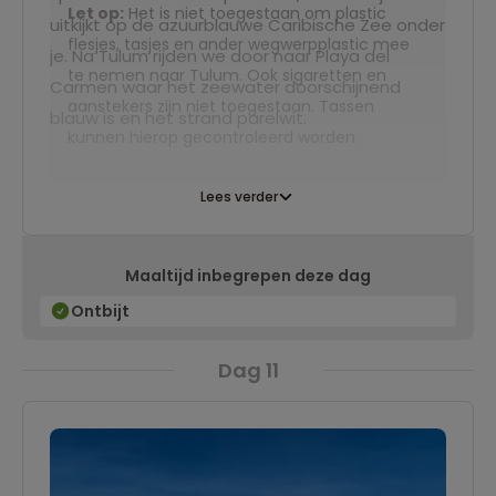
Let op:
Het is niet toegestaan om plastic
uitkijkt op de azuurblauwe Caribische Zee onder
flesjes, tasjes en ander wegwerpplastic mee
je. Na Tulum rijden we door naar Playa del
te nemen naar Tulum. Ook sigaretten en
Carmen waar het zeewater doorschijnend
aanstekers zijn niet toegestaan. Tassen
blauw is en het strand parelwit.
kunnen hierop gecontroleerd worden.
Lees verder
Maaltijd inbegrepen deze dag
Ontbijt
Dag 11