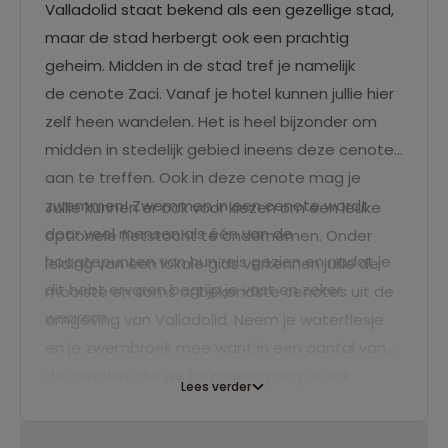
Valladolid staat bekend als een gezellige stad,
maar de stad herbergt ook een prachtig
geheim. Midden in de stad tref je namelijk
de cenote Zaci. Vanaf je hotel kunnen jullie hier
zelf heen wandelen. Het is heel bijzonder om
midden in stedelijk gebied ineens deze cenote
aan te treffen. Ook in deze cenote mag je
zwemmen! Zwemmen in een cenote wordt
Jullie kunnen er ook voor kiezen om een leuke
door veel mensen als één van de
optionele fietstocht te ondernemen. Onder
hoogtepunten van hun reis gezien en nadat je
leiding van een lokale gids verkennen jullie de
dit hebt ervaren begrijp je vast en zeker
mooiste en soms onbekendste cenotes uit de
waarom.
omgeving van Valladolid. Neem je waterflesje
en je zwembroek mee want in een aantal van
de cenotes die we bezoeken mag je ook
Lees verder
zwemmen! De fietstocht is over vlak terrein en
de lunch is inclusief.