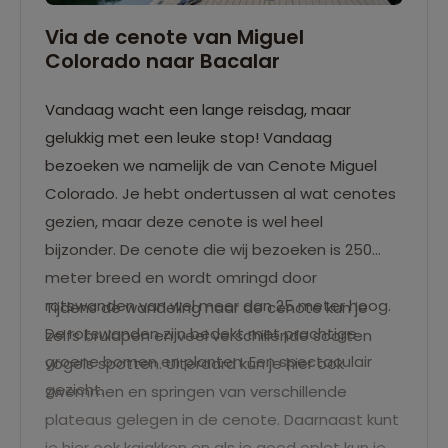
Via de cenote van Miguel
Colorado naar Bacalar
Vandaag wacht een lange reisdag, maar
gelukkig met een leuke stop! Vandaag
bezoeken we namelijk de van Cenote Miguel
Colorado. Je hebt ondertussen al wat cenotes
gezien, maar deze cenote is wel heel
bijzonder. De cenote die wij bezoeken is 250
meter breed en wordt omringd door
rotswanden van wel meer dan 25 meter hoog.
Tijdens de wandeling naar de cenote kun je
De rotswanden zijn bedekt met prachtige
zelfs brulapen en veel verschillende soorten
groene bomen en planten. Een spectaculair
vogels spotten. Uiteraard kun je hier ook
gezicht.
zwemmen en springen van verschillende
plateaus gelegen in de cenote. Daarnaast kunt
je hier ook kajakken en als je goed oplet kun je