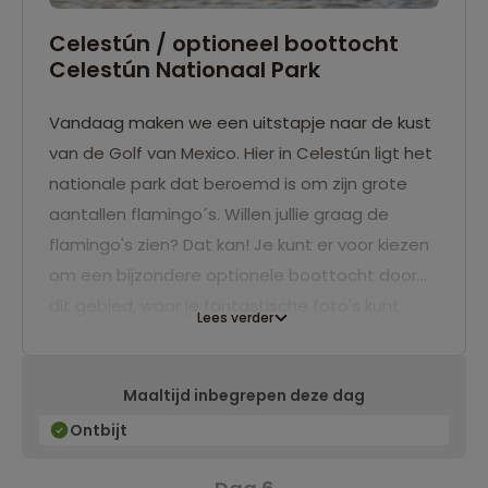
Celestún / optioneel boottocht
Celestún Nationaal Park
Vandaag maken we een uitstapje naar de kust
van de Golf van Mexico. Hier in Celestún ligt het
nationale park dat beroemd is om zijn grote
aantallen flamingo´s. Willen jullie graag de
flamingo's zien? Dat kan! Je kunt er voor kiezen
om een bijzondere optionele boottocht door
dit gebied, waar je fantastische foto's kunt
Lees verder
maken. Weet jij waarom flamingo's roze zijn? Je
kunt er ook voor kiezen om lekker rond de
Maaltijd inbegrepen deze dag
dwalen door het gelijknamige dorpje, hangen
op het witte strand of een visje eten bij een
Ontbijt
van de strandtentjes. Aan het einde van de