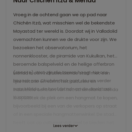
Naar Chichén Itzá & Mérida
Vroeg in de ochtend gaan we op pad naar
Chichén Itzá, wat misschien wel de bekendste
Mayastad ter wereld is. Doordat wij in Valladolid
overnachten kunnen we de drukte voor zijn. We
bezoeken het observatorium, het
nonnenklooster, de piramide van Kukulkan, het
beroemde balspelveld en de heilige offerbron
(cenote). Wat zijn die torens hoog! Na ons
Mérida is een indrukwekkende stad met een
bezoek aan Chichén Itzá gaat de reis verder
rijke historie en vormt het culturele en
naar Mérida, de hoofdstad van de deelstaat
industriële centrum van het schiereiland. Mérida
Yucatan.
is bij uitstek de plek om een hangmat te kopen,
bijvoorbeeld bij een van de verkopers op straat
of in een speciale hangmattenwinkel. De stad
heeft ook op cultureel vlak veel te bieden: het
Lees verder
Teatro José Peon Contreras is prachtig, je kunt