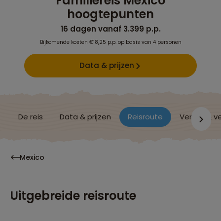
Familiereis Mexico
hoogtepunten
16 dagen vanaf 3.399 p.p.
Bijkomende kosten €18,25 p.p. op basis van 4 personen
Data & prijzen
De reis
Data & prijzen
Reisroute
Verblijf & v
Mexico
Uitgebreide reisroute