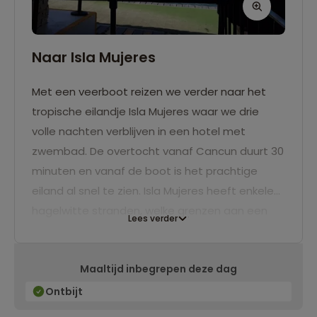
Naar Isla Mujeres
Met een veerboot reizen we verder naar het
tropische eilandje Isla Mujeres waar we drie
volle nachten verblijven in een hotel met
zwembad. De overtocht vanaf Cancun duurt 30
minuten en vanaf de boot is het prachtige
eiland al snel te zien. Isla Mujeres heeft enkele
hagelwitte stranden, welke grenzen aan een
Lees verder
prachtig heldere azuurblauwe zee. Het eiland is
ongeveer 7 kilometer lang en 650 meter breed.
Maaltijd inbegrepen deze dag
Ontbijt