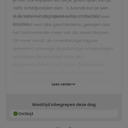
zelfs schildpadden zien. 's Avonds kun je een
duik nemen in de lagune nabij ons hotel in
In de late middag arriveren we in Bacalar, een
Bacalar.
stad met een rijke geschiedenis, gelegen aan
het betoverende meer van de zeven kleuren.
Dit meer wordt de zevenkleurige lagune
genoemd vanwege de prachtige schakeringen
van blauw die ontstaan door de
diepteverschillen in het water. De komende
twee nachten verblijven we in een sfeervol
hotel net buiten het dorpje, dicht bij het meer.
Lees verder
Maaltijd inbegrepen deze dag
Ontbijt