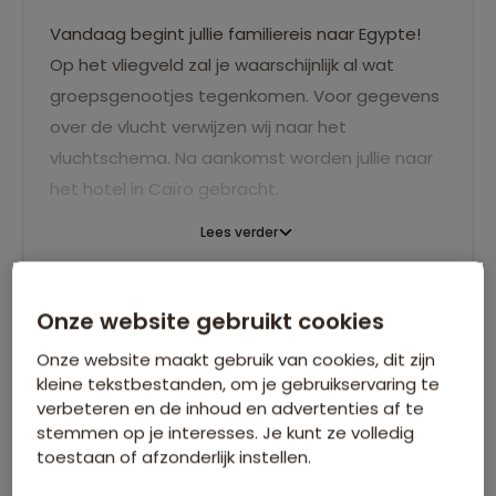
Vandaag begint jullie familiereis naar Egypte!
Op het vliegveld zal je waarschijnlijk al wat
groepsgenootjes tegenkomen. Voor gegevens
over de vlucht verwijzen wij naar het
vluchtschema. Na aankomst worden jullie naar
het hotel in Caïro gebracht.
Lees verder
Dag 2
Onze website gebruikt cookies
Onze website maakt gebruik van cookies, dit zijn
kleine tekstbestanden, om je gebruikservaring te
verbeteren en de inhoud en advertenties af te
stemmen op je interesses. Je kunt ze volledig
toestaan of afzonderlijk instellen.