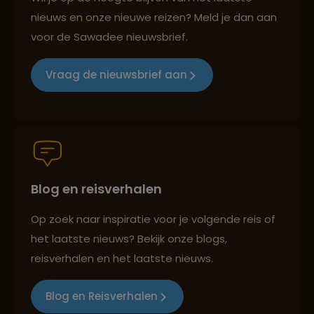
nieuws en onze nieuwe reizen? Meld je dan aan
voor de Sawadee nieuwsbrief.
Groepsreizen mét indivuele vrijheid
Vraag de nieuwsbrief aan
Persoonlijk en deskundig reisadvies
Blog en reisverhalen
Best beoordeelde reisroutes
Op zoek naar inspiratie voor je volgende reis of
het laatste nieuws? Bekijk onze blogs,
Reizen met oog voor mens, cultuur en milieu
reisverhalen en het laatste nieuws.
Blog en Reisverhalen