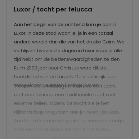
Luxor / tocht per felucca
Aan het begin van de ochtend kom je aan in
Luxor. In deze stad waan je, je in een totaal
andere wereld dan die van het drukke Cairo. We
verblijven twee volle dagen in Luxor waar je alle
tijd hebt om de bezienswaardigheden te zien.
Ruim 2000 jaar voor Christus werd dit de
hoofdstad van de farao’s. De stad is rijk aan
tempelcomplexen en koningsgraven.
Trossen los! ’s Middags maken we een tocht
met een felucca, een traditionele boot met
enorme zeilen. Tijdens de tocht zie je het
Nijllandschap langzaam aan je voorbij trekken.
Aan boord kunnen we genieten van een drankje
met een kleine snack. De komende twee
nachten slaap je in een comfortabel hotel met