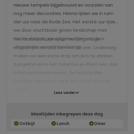
nieuwe tempels bijgebouwd en voorzien van
nog meer decoraties. Hierna rijden we in ruim
vier uur naar de Rode Zee. Het eerste uur rijden
we door vruchtbaar groen landschap met
mooie dorpjes, vervolgens rijden we door
Het laatste stukje rijden we langs ruige
uitgestrekt woestijnlandschap.
rotspartijen en dan zien we de zee. Onderweg
maken we een korte stop om iets te drinken.
Aangekomen in het hotel kun je direct een duik
in het zwembad nemen. De laatste drie
nachten vertoeven we in een hotel aan het
strand.
Lees verder
Maaltijden inbegrepen deze dag
Ontbijt
Lunch
Diner