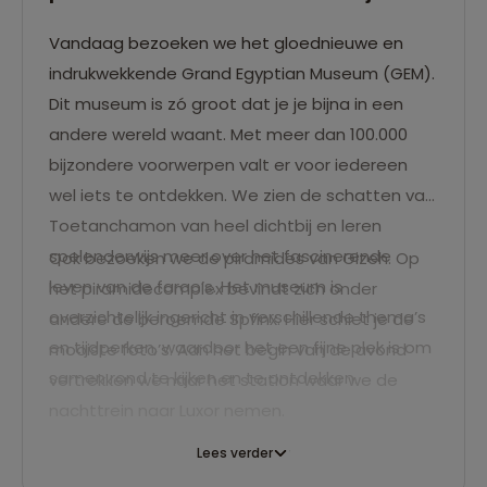
Vandaag bezoeken we het gloednieuwe en
indrukwekkende Grand Egyptian Museum (GEM).
Dit museum is zó groot dat je je bijna in een
andere wereld waant. Met meer dan 100.000
bijzondere voorwerpen valt er voor iedereen
wel iets te ontdekken. We zien de schatten van
Toetanchamon van heel dichtbij en leren
spelenderwijs meer over het fascinerende
Ook bezoeken we de piramides van Gizeh. Op
leven van de farao’s. Het museum is
het piramidecomplex bevindt zich onder
overzichtelijk ingericht in verschillende thema’s
andere de beroemde Spfinx. Hier schiet je de
en tijdperken, waardoor het een fijne plek is om
mooiste foto’s. Aan het begin van de avond
samen rond te kijken en te ontdekken.
vertrekken we naar het station waar we de
nachttrein naar Luxor nemen.
Lees verder