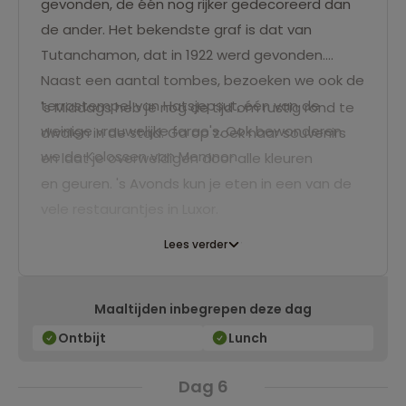
gevonden, de één nog rijker gedecoreerd dan
de ander. Het bekendste graf is dat van
Tutanchamon, dat in 1922 werd gevonden.
Naast een aantal tombes, bezoeken we ook de
terrastempel van Hatsjepsut, één van de
's Middags heb je nog de tijd om rustig rond te
weinige vrouwelijke farao's. Ook bewonderen
dwalen in de stad. Ga op zoek naar souvenirs
we de Kolossen van Memnon.
en laat je overweldigen door alle kleuren
en geuren. 's Avonds kun je eten in een van de
vele restaurantjes in Luxor.
Lees verder
Maaltijden inbegrepen deze dag
Ontbijt
Lunch
Dag 6