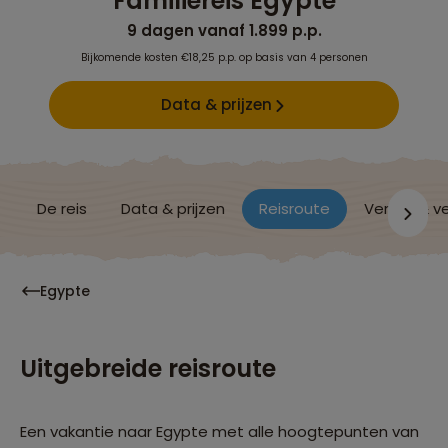
Familiereis Egypte
9 dagen vanaf 1.899 p.p.
Bijkomende kosten €18,25 p.p. op basis van 4 personen
Data & prijzen
De reis
Data & prijzen
Reisroute
Verblijf & v
Egypte
Uitgebreide reisroute
Een vakantie naar Egypte met alle hoogtepunten van