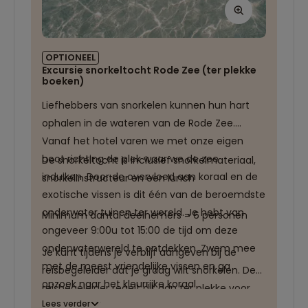
OPTIONEEL
Excursie snorkeltocht Rode Zee (ter plekke
boeken)
Liefhebbers van snorkelen kunnen hun hart
ophalen in de wateren van de Rode Zee.
Vanaf het hotel varen we met onze eigen
boot richting de plek waar we de zee
De snorkeltocht is inclusief snorkelmateriaal,
induiken. Door de overvloed aan koraal en de
snorkelinstructeur en een lunch
exotische vissen is dit één van de beroemdste
onderwater tuinen ter wereld. Je hebt van
Minimum aantal deelnemers = 6 personen
ongeveer 9:00u tot 15:00 de tijd om deze
onderwaterwereld te ontdekken. Zwem mee
Je kunt tijdens je verblijf aangeven bij de
met de meest vriendelijke vissen en ga
reisbegeleider dat je graag wilt snorkelen. De
opzoek naar het kleurrijke koraal.
reisbegeleider regelt dit dan ter plekke voor
Lees verder
jullie.