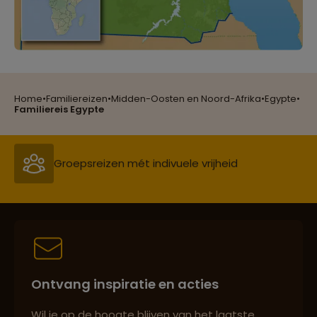
Reizen met oog voor mens, cultuur en milieu
Home
•
Familiereizen
•
Midden-Oosten en Noord-Afrika
•
Egypte
•
Groepsreizen mét indivuele vrijheid
Familiereis Egypte
Persoonlijk en deskundig reisadvies
Best beoordeelde reisroutes
Ontvang inspiratie en acties
Reizen met oog voor mens, cultuur en milieu
Wil je op de hoogte blijven van het laatste