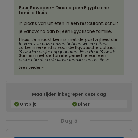
Puur Sawadee - Diner bij een Egyptische
familie thuis
In plaats van uit eten in een restaurant, schuif
je vanavond aan bij een Egyptische familie
thuis. Je maakt kennis met de gastvrijheid die
In veel van onze reizen hebben we een Puur
zo kenmerkend is voor de Egyptische cultuur.
Sawadee project opgenomen. Een Puur Sawadee
Samen met de familie geniet je van een
project heeft op de lange termijn een positieve
huisgemaakte traditionele maaltijd bereid
Lees verder
impact op natuur, lokale economie, culturele
met lokale ingrediënten. Door deze ervaring
interactie en / of bescherming van de
leer je niet alleen meer over de Egyptische
bestemming. Puur Sawadee projecten geven
keuken, maar ook over familiebanden,
reizigers de mogelijkheid om op een unieke
Maaltijden inbegrepen deze dag
tradities en het belang van samen eten.
manier kennis te maken met een land en tevens
Ontbijt
Diner
een steentje bij te dragen aan positieve
ontwikkelingen op de plaats van bestemming
.
Dag 5