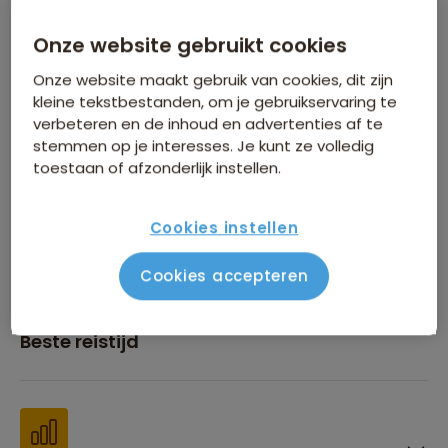
Onze website gebruikt cookies
Inbegrepen in de reissom
Onze website maakt gebruik van cookies, dit zijn
kleine tekstbestanden, om je gebruikservaring te
verbeteren en de inhoud en advertenties af te
stemmen op je interesses. Je kunt ze volledig
toestaan of afzonderlijk instellen.
Financiën
Cookies instellen
Cookies accepteren
Beste reistijd