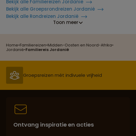
Bekijk alle Familiereizen Jordanië
Bekijk alle Groepsrondreizen Jordanië
Bekijk alle Rondreizen Jordanië
Toon meer
Home
•
Familiereizen
•
Midden-Oosten en Noord-Afrika
•
Reizen met oog voor mens, cultuur en milieu
Jordanië
•
Familiereis Jordanië
Groepsreizen mét indivuele vrijheid
Persoonlijk en deskundig reisadvies
Ontvang inspiratie en acties
Best beoordeelde reisroutes