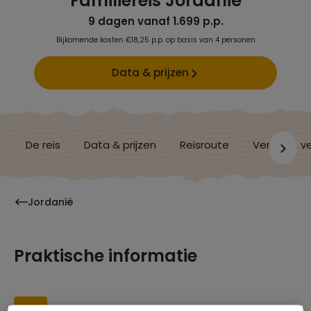
Familiereis Jordanië
9 dagen vanaf 1.699 p.p.
Bijkomende kosten €18,25 p.p. op basis van 4 personen
Data & prijzen
De reis
Data & prijzen
Reisroute
Verblijf & v
Jordanië
Praktische informatie