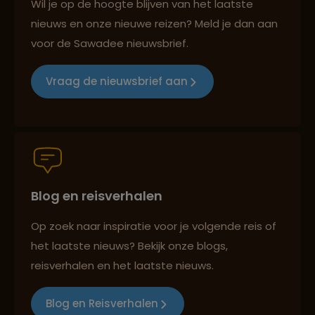
Wil je op de hoogte blijven van het laatste
nieuws en onze nieuwe reizen? Meld je dan aan
voor de Sawadee nieuwsbrief.
Reizen met oog voor mens, cultuur en milieu
Vraag de nieuwsbrief aan
Groepsreizen mét indivuele vrijheid
Blog en reisverhalen
Persoonlijk en deskundig reisadvies
Op zoek naar inspiratie voor je volgende reis of
het laatste nieuws? Bekijk onze blogs,
Best beoordeelde reisroutes
reisverhalen en het laatste nieuws.
Blog en Reisverhalen