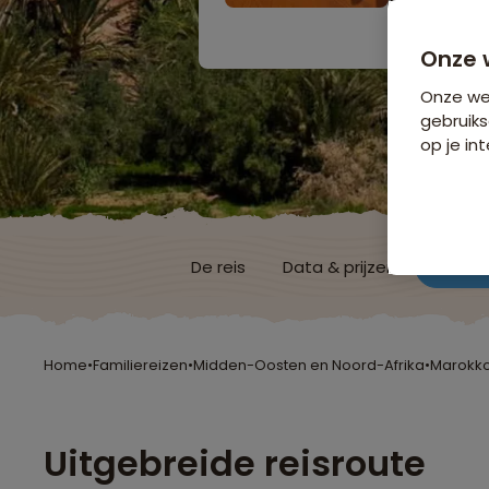
Bijkomende koste
Onze 
Onze web
gebruiks
op je int
De reis
Data & prijzen
Reisro
Home
•
Familiereizen
•
Midden-Oosten en Noord-Afrika
•
Marokk
Uitgebreide reisroute