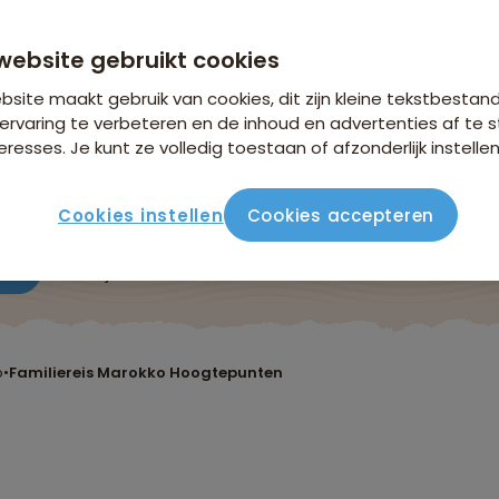
n €18,25 p.p. op basis van 4 personen
website gebruikt cookies
site maakt gebruik van cookies, dit zijn kleine tekstbestan
ervaring te verbeteren en de inhoud en advertenties af t
eresses. Je kunt ze volledig toestaan of afzonderlijk instellen
Cookies instellen
Cookies accepteren
ute
Verblijf & vervoer
Vluchtinfo
Praktisch
Beo
o
•
Familiereis Marokko Hoogtepunten