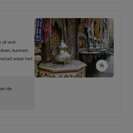
k al wat
bben, kunnen
enstad waar het
van de