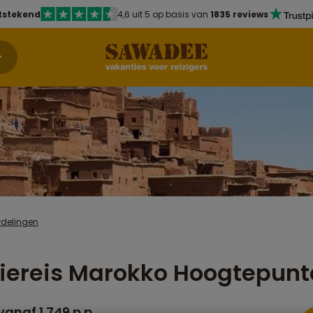
tstekend
4,6 uit 5 op basis van
1835 reviews
rdelingen
iereis Marokko Hoogtepunt
anaf 1.749 p.p.