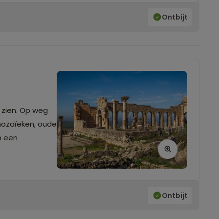
Ontbijt
 zien. Op weg
mozaïeken, oude
n een
Ontbijt