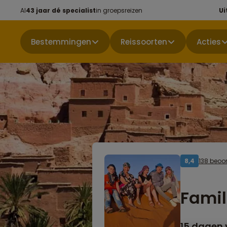
Al
43 jaar dé specialist
in groepsreizen
Ui
Bestemmingen
Reissoorten
Acties
138 beoo
8,4
Famil
15 dagen v