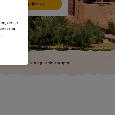
Data & prijzen
den, om je
e stemmen
.
ordelingen
Veelgestelde vragen