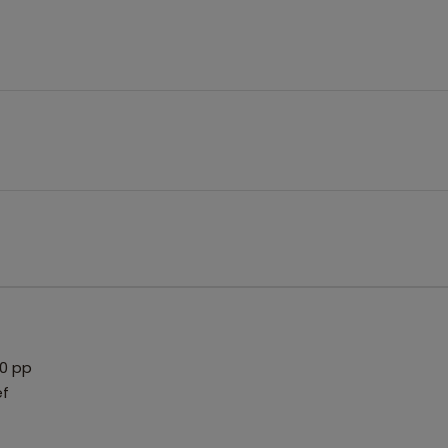
50 pp
ef