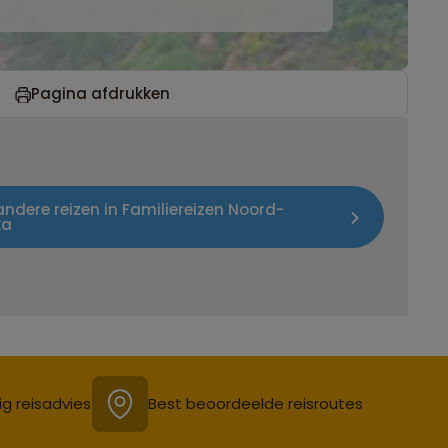
Pagina afdrukken
 andere reizen in Familiereizen Noord-
ka
ig reisadvies
Best beoordeelde reisroutes