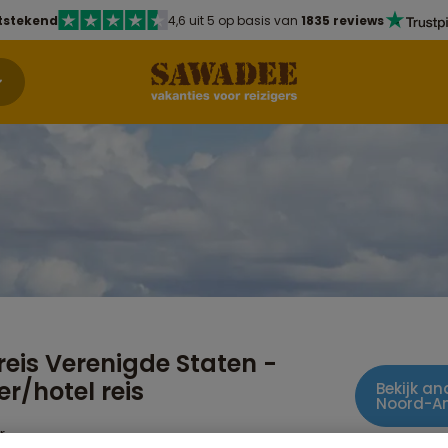
tstekend
4,6 uit 5 op basis van
1835 reviews
reis Verenigde Staten -
/hotel reis
Bekijk an
Noord-A
r