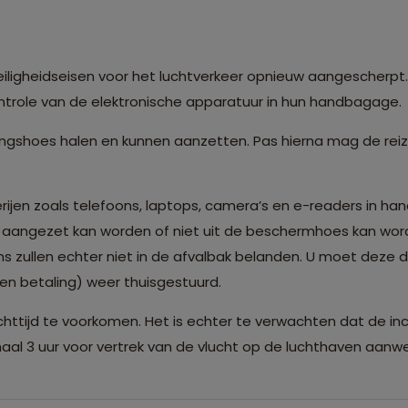
en
ligheidseisen voor het luchtverkeer opnieuw aangescherpt. 
trole van de elektronische apparatuur in hun handbagage.
ingshoes halen en kunnen aanzetten. Pas hierna mag de re
rijen zoals telefoons, laptops, camera’s en e-readers in ha
iet aangezet kan worden of niet uit de beschermhoes kan w
ns zullen echter niet in de afvalbak belanden. U moet deze 
gen betaling) weer thuisgestuurd.
httijd te voorkomen. Het is echter te verwachten dat de in
al 3 uur voor vertrek van de vlucht op de luchthaven aanwez