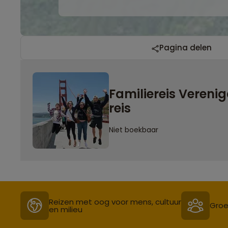
Pagina delen
Familiereis Vereni
reis
Niet boekbaar
Reizen met oog voor mens, cultuur
Groe
en milieu