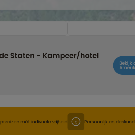
gde Staten - Kampeer/hotel
Bekijk
Ameri
psreizen mét indivuele vrijheid
Persoonlijk en deskund