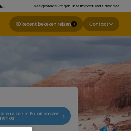
Veelgestelde vragen
Onze impact
Over Sawadee
Recent bekeken reizen
Contact
1
dere reizen in Familiereizen
merika