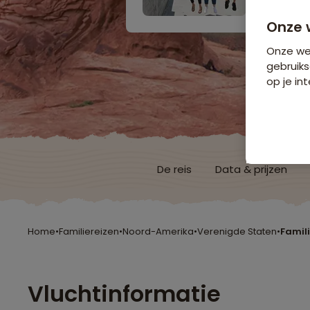
Onze 
Onze web
gebruiks
op je int
De reis
Data & prijzen
Home
•
Familiereizen
•
Noord-Amerika
•
Verenigde Staten
•
Famili
Vluchtinformatie