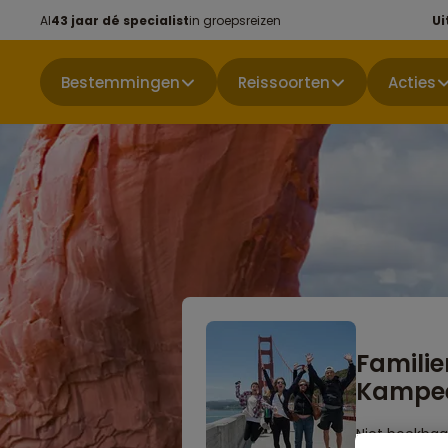
Al
43 jaar dé specialist
in groepsreizen
Ui
Bestemmingen
Reissoorten
Acties
Familie
Kampeer
Niet boekbaa