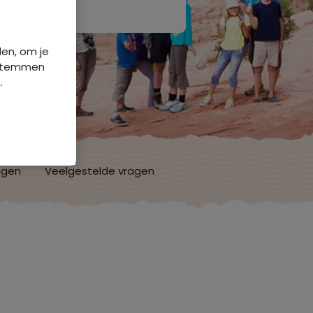
den, om je
e stemmen
.
ngen
Veelgestelde vragen