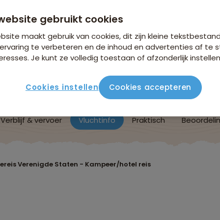
website gebruikt cookies
site maakt gebruik van cookies, dit zijn kleine tekstbestan
ervaring te verbeteren en de inhoud en advertenties af t
eresses. Je kunt ze volledig toestaan of afzonderlijk instellen
Cookies instellen
Cookies accepteren
Verblijf & vervoer
Vluchtinfo
Praktisch
Beoordeli
ereis Verenigde Staten - Kampeer/hotel reis