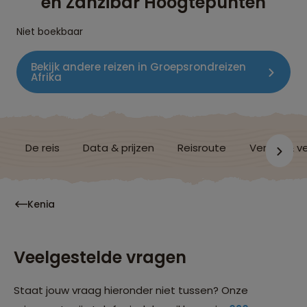
en Zanzibar Hoogtepunten
Niet boekbaar
Bekijk andere reizen in Groepsrondreizen
Afrika
De reis
Data & prijzen
Reisroute
Verblijf & v
Kenia
Veelgestelde vragen
Staat jouw vraag hieronder niet tussen? Onze