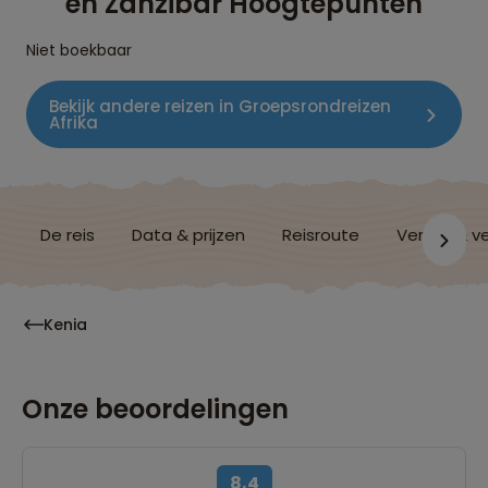
en Zanzibar Hoogtepunten
Niet boekbaar
Bekijk andere reizen in Groepsrondreizen
Afrika
De reis
Data & prijzen
Reisroute
Verblijf & v
Kenia
Onze beoordelingen
8,4