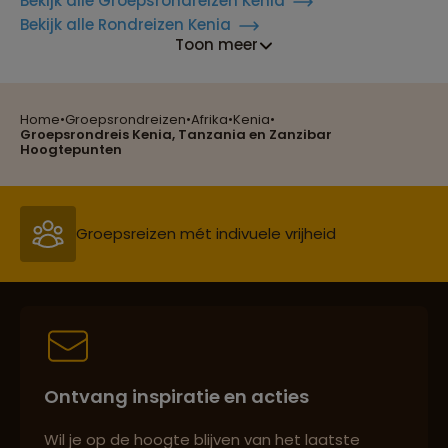
Bekijk alle Groepsrondreizen Kenia
Bekijk alle Rondreizen Kenia
Toon meer
Home
•
Groepsrondreizen
•
Afrika
•
Kenia
•
Reizen met oog voor mens, cultuur en milieu
Groepsrondreis Kenia, Tanzania en Zanzibar
Hoogtepunten
Groepsreizen mét indivuele vrijheid
Persoonlijk en deskundig reisadvies
Ontvang inspiratie en acties
Best beoordeelde reisroutes
Wil je op de hoogte blijven van het laatste