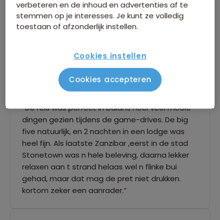
verbeteren en de inhoud en advertenties af te
“Geweldige reis. De service en kwaliteit waren
stemmen op je interesses. Je kunt ze volledig
erg goed geregeld. Uitstekende reisleider(
toestaan of afzonderlijk instellen.
Arjen), met veel kennis van zaken.”
Cookies instellen
10,0
06 juni 2022
Cookies accepteren
Yvonne
“De reis was perfect in balans heel veel mooie
dingen gezien tijdens de game-drives. De big
five natuurlijk, en 2 nachten in een lodge was
heel fijn. Als laatste Zanzibar ,eerst in de stad
Stonetown was n hele beleving, daarna lekker
relaxen aan t strand helaas wel n flinke bui
gehad, maar dat mag de pret niet drukken.
kortom zeker een aanrader.”