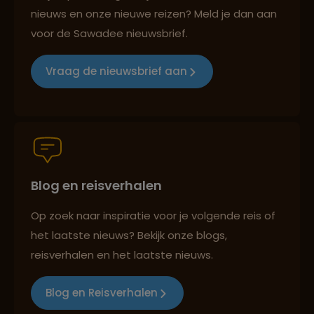
nieuws en onze nieuwe reizen? Meld je dan aan
voor de Sawadee nieuwsbrief.
Reizen met oog voor mens, cultuur en milieu
Vraag de nieuwsbrief aan
Groepsreizen mét indivuele vrijheid
Persoonlijk en deskundig reisadvies
Blog en reisverhalen
Op zoek naar inspiratie voor je volgende reis of
het laatste nieuws? Bekijk onze blogs,
Best beoordeelde reisroutes
reisverhalen en het laatste nieuws.
Blog en Reisverhalen
Reizen met oog voor mens, cultuur en milieu