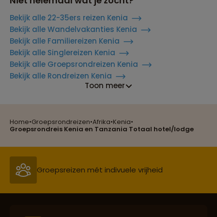
Niet helemaal wat je zocht?
Bekijk alle 22-35ers reizen Kenia
Bekijk alle Wandelvakanties Kenia
Bekijk alle Familiereizen Kenia
Bekijk alle Singlereizen Kenia
Bekijk alle Groepsrondreizen Kenia
Bekijk alle Rondreizen Kenia
Toon meer
Home
•
Groepsrondreizen
•
Afrika
•
Kenia
•
Reizen met oog voor mens, cultuur en milieu
Groepsrondreis Kenia en Tanzania Totaal hotel/lodge
Groepsreizen mét indivuele vrijheid
Reiszekerheid met Sawadee