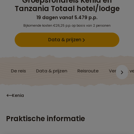
Groepsrondreis Kenia en
Tanzania Totaal hotel/lodge
19 dagen vanaf 5.479 p.p.
Bijkomende kosten €26,25 p.p. op basis van 2 personen
Data & prijzen
De reis
Data & prijzen
Reisroute
Verblijf & v
Kenia
Praktische informatie