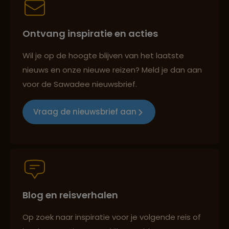
Ontvang inspiratie en acties
Persoonlijk en deskundig reisadvies
Wil je op de hoogte blijven van het laatste
nieuws en onze nieuwe reizen? Meld je dan aan
voor de Sawadee nieuwsbrief.
Reizen met oog voor mens, cultuur en milieu
Vraag de nieuwsbrief aan
Groepsreizen mét indivuele vrijheid
Blog en reisverhalen
Reiszekerheid met Sawadee
Op zoek naar inspiratie voor je volgende reis of