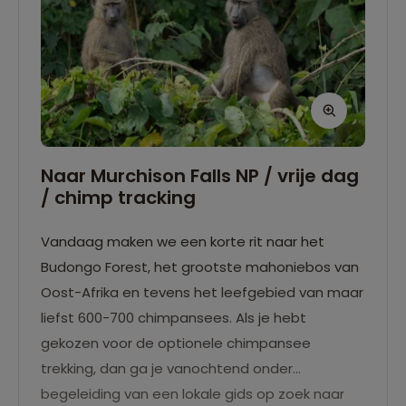
Sawadee project opgenomen. Een Puur
Sawadee project heeft op de lange termijn
een positieve impact op natuur, lokale
economie, culturele interactie en/of
bescherming van de bestemming. Puur
Sawadee projecten geven reizigers de
mogelijkheid om op een unieke manier kennis
Naar Murchison Falls NP / vrije dag
te maken met een land en tevens een
/ chimp tracking
steentje bij te dragen aan positieve
ontwikkelingen op de plaats van bestemming.
Vandaag maken we een korte rit naar het
Budongo Forest, het grootste mahoniebos van
Oost-Afrika en tevens het leefgebied van maar
liefst 600-700 chimpansees. Als je hebt
gekozen voor de optionele chimpansee
trekking, dan ga je vanochtend onder
begeleiding van een lokale gids op zoek naar