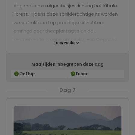
dag met onze eigen busjes richting het Kibale
Forest. Tijdens deze schilderachtige rit worden
we getrakteerd op prachtige uitzichten,
omringd door theeplantages en de
kenmerkende groene omgeving van Oeganda.
Lees verder
Bij aankomst in het woud waan je je in een
compleet andere wereld. We verblijven drie
Maaltijden inbegrepen deze dag
nachten midden in de natuur, waar je kunt
ontspannen met op de achtergrond de
Ontbijt
Diner
rustgevende geluiden van het oerwoud.
Dag 7