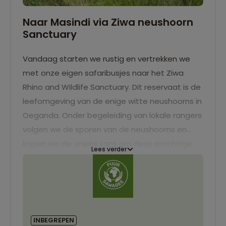
Naar Masindi via Ziwa neushoorn
Sanctuary
Vandaag starten we rustig en vertrekken we
met onze eigen safaribusjes naar het Ziwa
Rhino and Wildlife Sanctuary. Dit reservaat is de
leefomgeving van de enige witte neushoorns in
Oeganda. Onder begeleiding van lokale rangers
volgen we de sporen van de neushoorns en
krijgen we de unieke kans om deze prachtige
Lees verder
dieren van dichtbij te ervaren. Na deze
onvergetelijke ervaring vervolgen we onze reis
naar Masindi.
INBEGREPEN