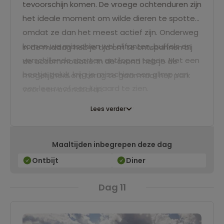
tevoorschijn komen. De vroege ochtenduren zijn
het ideale moment om wilde dieren te spotten,
omdat ze dan het meest actief zijn. Onderweg
komen we misschien wel olifanten, buffels en
In de middag heb je tijd om te ontspannen bij
verschillende soorten antilopen tegen. Met een
de accommodatie. In de avond heb je de
beetje geluk, krijg je misschien een glimp van
mogelijkheid om terug te gaan naar het park
een leeuw of een luipaard te zien.
voor een avondsafari.
Lees verder
Maaltijden inbegrepen deze dag
Ontbijt
Diner
Dag 11