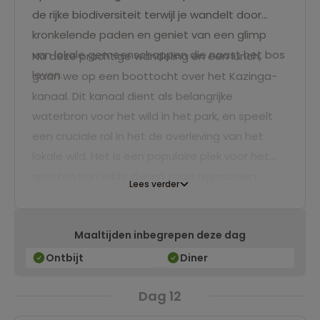
de rijke biodiversiteit terwijl je wandelt door
kronkelende paden en geniet van een glimp
van lokale gemeenschappen die naast het bos
Na deze prachtige wandeling en een lunch,
leven.
gaan we op een boottocht over het Kazinga-
kanaal. Dit kanaal dient als belangrijke
waterbron voor het wild in het park, en speelt
een cruciale rol in het de overleving van het
lokale wild. Het is een populaire plek voor het
spotten van wilde dieren zoals nijlpaarden,
Lees verder
krokodillen, olifanten, buffels en talrijke
vogelsoorten.
Maaltijden inbegrepen deze dag
Ontbijt
Diner
Dag 12