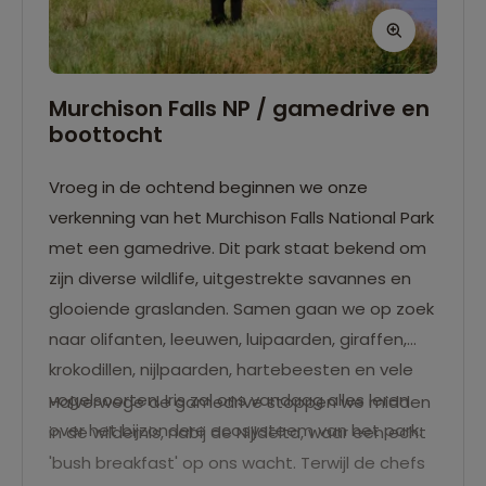
Murchison Falls NP / gamedrive en
boottocht
Vroeg in de ochtend beginnen we onze
verkenning van het Murchison Falls National Park
met een gamedrive. Dit park staat bekend om
zijn diverse wildlife, uitgestrekte savannes en
glooiende graslanden. Samen gaan we op zoek
naar olifanten, leeuwen, luipaarden, giraffen,
krokodillen, nijlpaarden, hartebeesten en vele
vogelsoorten. Iris zal ons vandaag alles leren
Halverwege de gamedrive stoppen we midden
over het bijzondere ecosysteem van het park.
in de wildernis, nabij de Nijldelta, waar een echt
'bush breakfast' op ons wacht. Terwijl de chefs