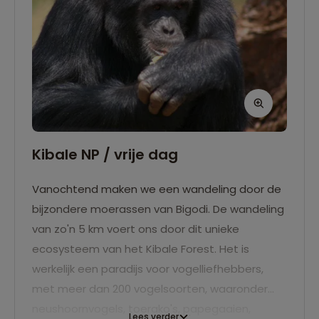
Kibale NP / vrije dag
Vanochtend maken we een wandeling door de
bijzondere moerassen van Bigodi. De wandeling
van zo'n 5 km voert ons door dit unieke
ecosysteem van het Kibale Forest. Het is
werkelijk een paradijs voor vogelliefhebbers,
met meer dan 200 vogelsoorten, waaronder
neushoornvogels, toerako's, papegaaien,
Lees verder