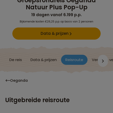
Groepsrondreis Oeganda
Natuur Plus Pop-Up
19 dagen vanaf 6.199 p.p.
Bijkomende kosten €26,25 p.p. op basis van 2 personen
Data & prijzen
De reis
Data & prijzen
Reisroute
Verblijf & v
Oeganda
Uitgebreide reisroute