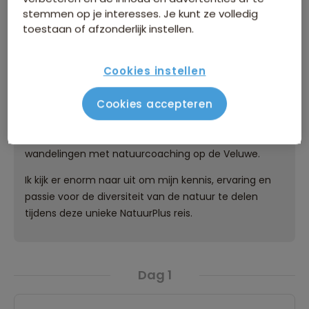
'Wildlife Conservation' aan de Universiteit Utrecht.
stemmen op je interesses. Je kunt ze volledig
Daarnaast organiseer ik
toestaan of afzonderlijk instellen.
natuurbeschermingscursussen voor studenten in
Zuidelijk Afrika en fungeer ik als reisbegeleider voor
Cookies instellen
natuurbeschermingsgerichte reizen. Ik ben verder
directeur van het Apenheul Natuurbehoud Fonds,
Cookies accepteren
waar ik me toewijd aan de bescherming van wilde
apen en hun leefgebied. Daarnaast geef ik ook
yogalessen op unieke locaties en begeleid ik
wandelingen met natuurcoaching op de Veluwe.
Ik kijk er enorm naar uit om mijn kennis, ervaring en
passie voor de diversiteit van de natuur te delen
tijdens deze unieke NatuurPlus reis.
Dag 1