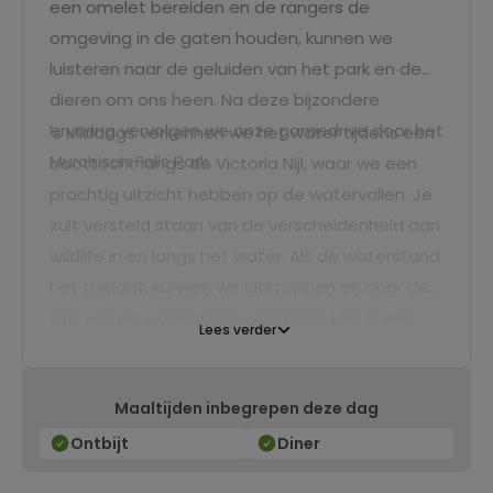
een omelet bereiden en de rangers de
omgeving in de gaten houden, kunnen we
luisteren naar de geluiden van het park en de
dieren om ons heen. Na deze bijzondere
ervaring vervolgen we onze gamedrive door het
's Middags verkennen we het water tijdens een
Murchison Falls Park.
boottocht langs de Victoria Nijl, waar we een
prachtig uitzicht hebben op de watervallen. Je
zult versteld staan van de verscheidenheid aan
wildlife in en langs het water. Als de waterstand
het toelaat, kunnen we uitstappen en naar de
top van de watervallen wandelen. Het is een
Lees verder
fascinerende ervaring om bovenaan deze
krachtige waterval te staan, dus vergeet zeker
Maaltijden inbegrepen deze dag
geen foto's te maken van dit indrukwekkende
schouwspel.
Ontbijt
Diner