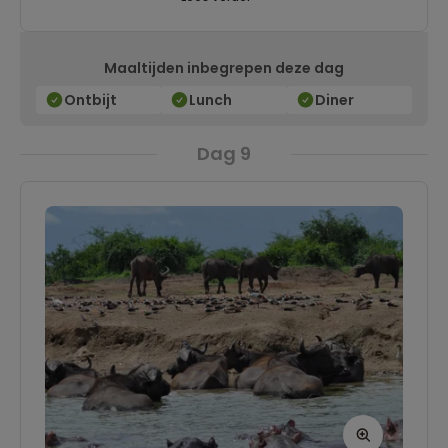
kraanvogels, ijsvogels en nog veel meer. Ook de
primaten hebben hier hun thuis gevonden, met
Maaltijden inbegrepen deze dag
kans op ontmoetingen met de rood-witte
franjeaap, de roodstaartmeerkat, de
Ontbijt
Lunch
Diner
grijswangmangabey en de olijvenbaviaan! Na
Dag 9
de wandeling genieten we van een lokale lunch
met traditionele Oegandese gerechten.