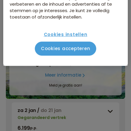
Klik op de links voor meer informatie over:
verbeteren en de inhoud en advertenties af te
stemmen op je interesses. Je kunt ze volledig
Inbegrepen in de reissom
toestaan of afzonderlijk instellen.
Bijkomende kosten
Cookies instellen
Cookies accepteren
INFORMATIEDAG
Zaterdag 5 september
, Natlab in Eindhoven
Meer informatie
Meld je gratis aan!
za 2 jan
/
do 21 jan
Gegarandeerd vertrek
6.199
p.p.