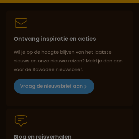
Persoonlijk en deskundig reisadvies
Ontvang inspiratie en acties
Best beoordeelde reisroutes
Wil je op de hoogte blijven van het laatste
nieuws en onze nieuwe reizen? Meld je dan aan
voor de Sawadee nieuwsbrief.
Reizen met oog voor mens, cultuur en milieu
Vraag de nieuwsbrief aan
Groepsreizen mét indivuele vrijheid
Blog en reisverhalen
Persoonlijk en deskundig reisadvies