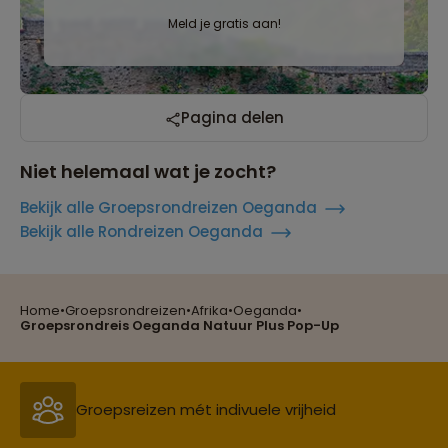
Meld je gratis aan!
Pagina delen
Niet helemaal wat je zocht?
Bekijk alle Groepsrondreizen Oeganda
Bekijk alle Rondreizen Oeganda
Home
•
Groepsrondreizen
•
Afrika
•
Oeganda
•
Reizen met oog voor mens, cultuur en milieu
Groepsrondreis Oeganda Natuur Plus Pop-Up
Groepsreizen mét indivuele vrijheid