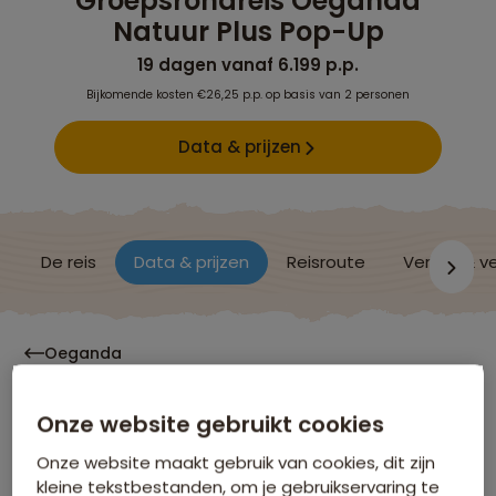
Groepsrondreis Oeganda
Natuur Plus Pop-Up
19 dagen vanaf 6.199 p.p.
Bijkomende kosten €26,25 p.p. op basis van 2 personen
Data & prijzen
De reis
Data & prijzen
Reisroute
Verblijf & v
Oeganda
Onze website gebruikt cookies
Data & Prijzen
Onze website maakt gebruik van cookies, dit zijn
kleine tekstbestanden, om je gebruikservaring te