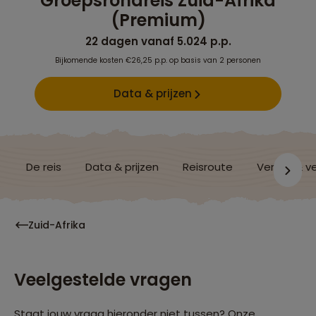
Groepsrondreis Zuid-Afrika
(Premium)
22 dagen vanaf 5.024 p.p.
Bijkomende kosten €26,25 p.p. op basis van 2 personen
Data & prijzen
De reis
Data & prijzen
Reisroute
Verblijf & v
Zuid-Afrika
Veelgestelde vragen
Staat jouw vraag hieronder niet tussen? Onze