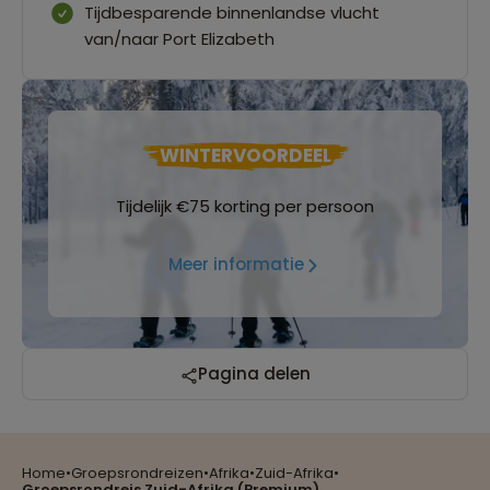
Tijdbesparende binnenlandse vlucht
van/naar Port Elizabeth
WINTERVOORDEEL
Tijdelijk €75 korting per persoon
Meer informatie
Reizen met oog voor mens, cultuur en milieu
Pagina delen
Home
•
Groepsrondreizen
•
Afrika
•
Zuid-Afrika
•
Groepsreizen mét indivuele vrijheid
Groepsrondreis Zuid-Afrika (Premium)