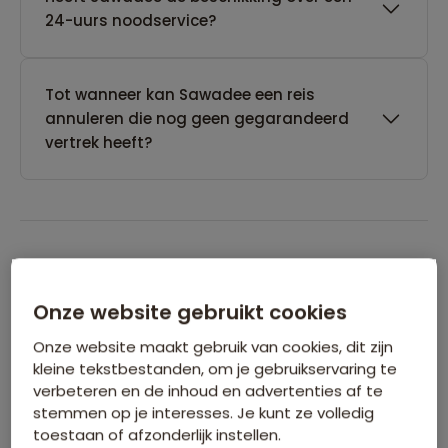
24-uurs noodservice?
Tot wanneer kan Sawadee een reis
annuleren die nog geen gegarandeerd
vertrek heeft?
Boeken van je reis
Onze website gebruikt cookies
Wanneer kan ik het beste een reis
Onze website maakt gebruik van cookies, dit zijn
boeken?
kleine tekstbestanden, om je gebruikservaring te
verbeteren en de inhoud en advertenties af te
stemmen op je interesses. Je kunt ze volledig
toestaan of afzonderlijk instellen.
Kan ik ook eerst een optie nemen op een