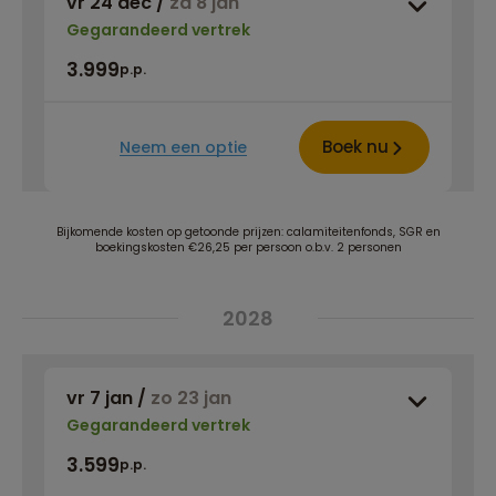
vr 24 dec
/
za 8 jan
Gegarandeerd vertrek
3.999
p.p.
Boek nu
Neem een optie
Bijkomende kosten op getoonde prijzen: calamiteitenfonds, SGR en
boekingskosten €26,25 per persoon o.b.v. 2 personen
2028
vr 7 jan
/
zo 23 jan
Gegarandeerd vertrek
3.599
p.p.