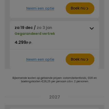
Boek nu
Neem een optie
za 19 dec
/
zo 3 jan
Gegarandeerd vertrek
4.299
p.p.
Boek nu
Neem een optie
Bijkomende kosten op getoonde prijzen: calamiteitenfonds, SGR en
boekingskosten €26,25 per persoon o.b.v. 2 personen
2027