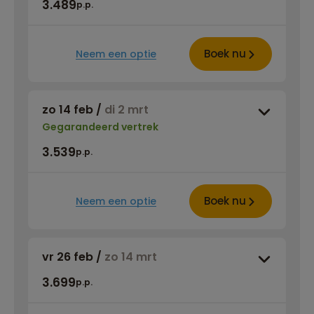
3.489
p.p.
Boek nu
Neem een optie
zo 14 feb
/
di 2 mrt
Gegarandeerd vertrek
3.539
p.p.
Boek nu
Neem een optie
vr 26 feb
/
zo 14 mrt
3.699
p.p.