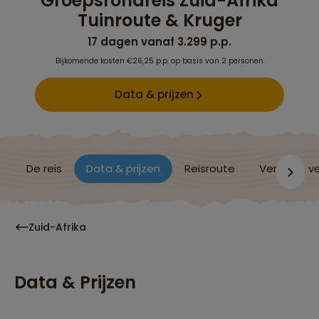
Groepsrondreis Zuid-Afrika
Tuinroute & Kruger
17 dagen vanaf 3.299 p.p.
Bijkomende kosten €26,25 p.p. op basis van 2 personen
Data & prijzen
De reis
Data & prijzen
Reisroute
Verblijf & v
Zuid-Afrika
Data & Prijzen