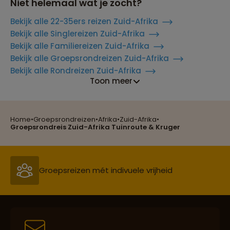
Niet helemaal wat je zocht?
Bekijk alle 22-35ers reizen Zuid-Afrika
Bekijk alle Singlereizen Zuid-Afrika
Bekijk alle Familiereizen Zuid-Afrika
Bekijk alle Groepsrondreizen Zuid-Afrika
Bekijk alle Rondreizen Zuid-Afrika
Reizen met oog voor mens, cultuur en milieu
Toon meer
Home
•
Groepsrondreizen
•
Afrika
•
Zuid-Afrika
•
Groepsreizen mét indivuele vrijheid
Groepsrondreis Zuid-Afrika Tuinroute & Kruger
Persoonlijk en deskundig reisadvies
Best beoordeelde reisroutes