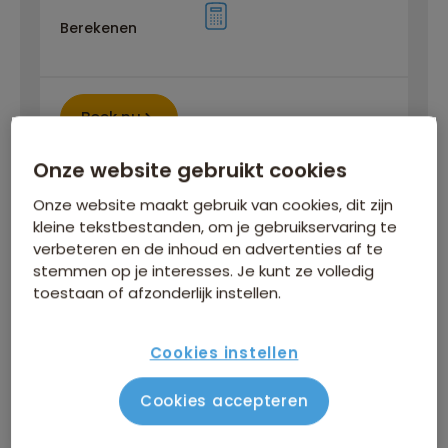
Berekenen
Boek nu
Onze website gebruikt cookies
vr 4 sep
/
zo 20 sep
Onze website maakt gebruik van cookies, dit zijn
Gegarandeerd vertrek
kleine tekstbestanden, om je gebruikservaring te
verbeteren en de inhoud en advertenties af te
3.599
p.p.
stemmen op je interesses. Je kunt ze volledig
toestaan of afzonderlijk instellen.
Boek nu
Cookies instellen
Cookies accepteren
za 19 sep
/
ma 5 okt
Gegarandeerd vertrek