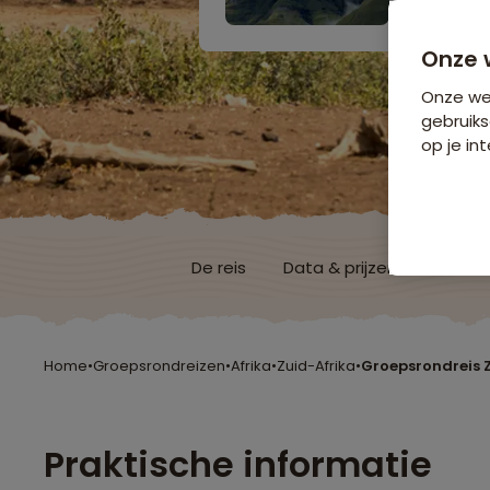
Onze 
Onze web
gebruiks
op je int
De reis
Data & prijzen
Reisro
Home
•
Groepsrondreizen
•
Afrika
•
Zuid-Afrika
•
Groepsrondreis 
Praktische informatie