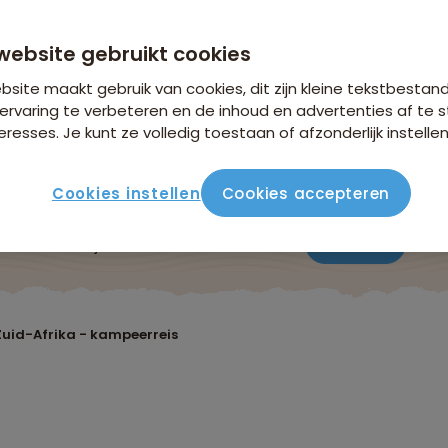
website gebruikt cookies
site maakt gebruik van cookies, dit zijn kleine tekstbestan
ervaring te verbeteren en de inhoud en advertenties af t
eresses. Je kunt ze volledig toestaan of afzonderlijk instellen
Cookies instellen
Cookies accepteren
ute
Verblijf & vervoer
Vluchtinfo
Praktisch
Beo
Zuid-Afrika - kampeerreis