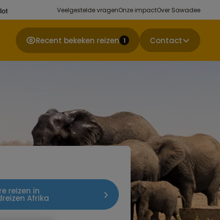
Veelgestelde vragen
Onze impact
Over Sawadee
Recent bekeken reizen
Contact
1
e reizen in
reizen Afrika