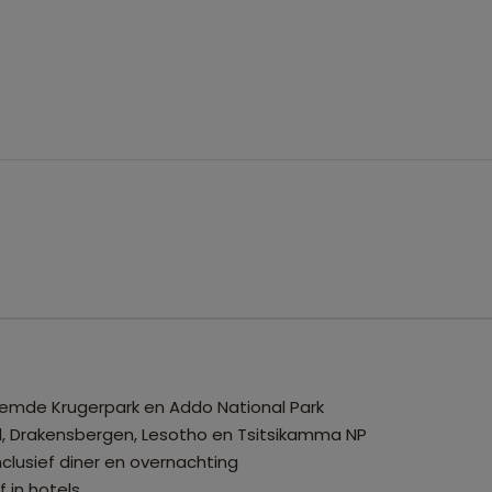
roemde Krugerpark en Addo National Park
d, Drakensbergen, Lesotho en Tsitsikamma NP
clusief diner en overnachting
 in hotels