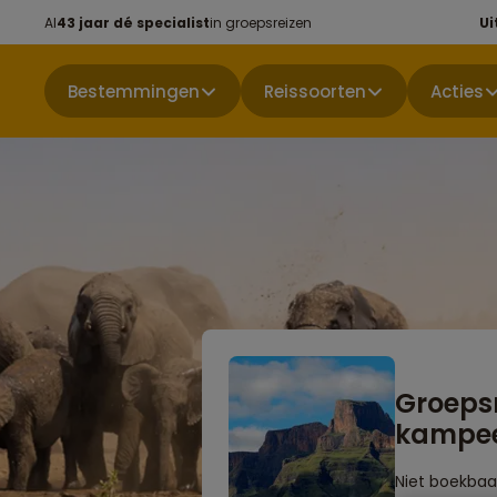
Al
43 jaar dé specialist
in groepsreizen
Ui
Bestemmingen
Reissoorten
Acties
Groepsr
kampee
Niet boekbaa