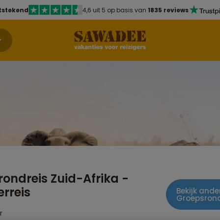
tstekend
4,6 uit 5 op basis van
1835 reviews
ondreis Zuid-Afrika -
rreis
Bekijk ander
Groepsrond
r