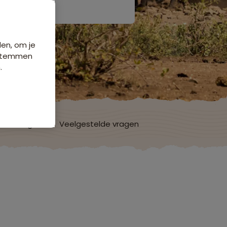
den, om je
e stemmen
.
ordelingen
Veelgestelde vragen