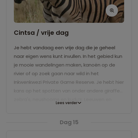
Cintsa / vrije dag
Je hebt vandaag een vrije dag die je geheel
naar eigen wens kunt invullen. In het gebied kun
je mooie wandelingen maken, kanoën op de
rivier of op zoek gaan naar wild in het
Inkwenkwezi Private Game Reserve. Je hebt hier
kans op het spotten van onder andere giraffes,
zebra's, neushoorns en kudu’s. Leeuwen en
Lees verder
olifanten komen er ook voor, maar alleen in
aparte delen van het park.
Dag 15