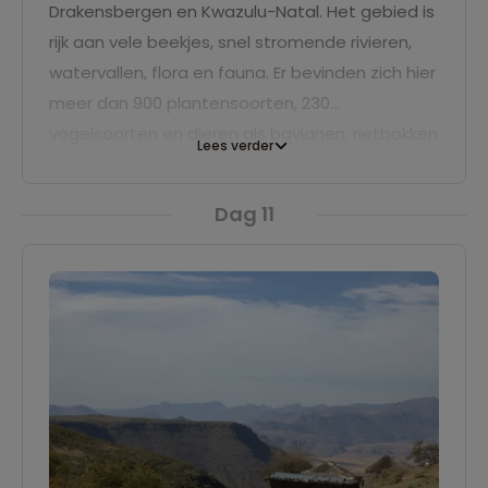
Drakensbergen en Kwazulu-Natal. Het gebied is
rijk aan vele beekjes, snel stromende rivieren,
watervallen, flora en fauna. Er bevinden zich hier
meer dan 900 plantensoorten, 230
vogelsoorten en dieren als bavianen, rietbokken
Lees verder
en de kleine Afrikaanse antilope komen hier
voor. Een uitstekend gebied voor mooie
Dag 11
natuurwandelingen!