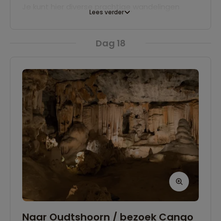
Je kunt hier diverse prachtige wandelingen
Lees verder
maken, bijvoorbeeld een gedeelte van de
Ottertrail langs de kust, door het
Dag 18
achterliggende dichte oerbos (‘fynbos’) of naar
een waterval.
Naar Oudtshoorn / bezoek Cango