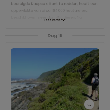
bedreigde Kaapse olifant te redden, heeft een
oppervlakte van circa 164.000 hectare en
beschikt over meer dan 450 dieren. Na
Lees verder
aankomst zullen we het park verkennen. Je
hebt hier kans om de Big Five te spotten. In de
Dag 16
avond heb je de mogelijkheid om een
avondsafari te maken. We overnachten op een
campsite in het park.