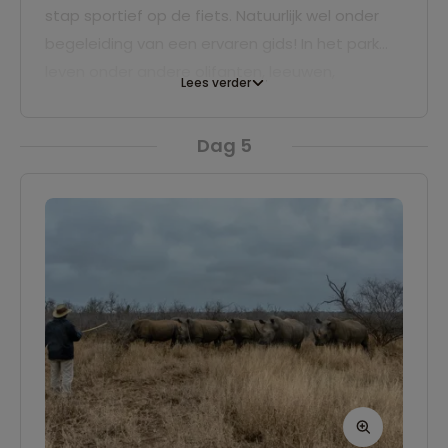
stap sportief op de fiets. Natuurlijk wel onder
begeleiding van een ervaren gids! In het park
leven onder andere olifanten, leeuwen,
Lees verder
witte neushoorns en giraffen. We overnachten
één nacht op een campsite in de buurt van het
Dag 5
park.