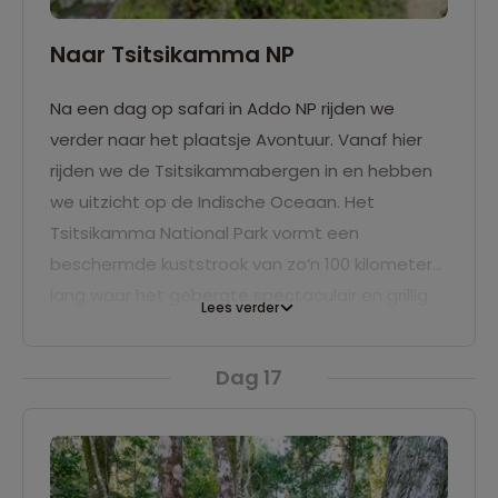
Naar Tsitsikamma NP
Na een dag op safari in Addo NP rijden we
verder naar het plaatsje Avontuur. Vanaf hier
rijden we de Tsitsikammabergen in en hebben
we uitzicht op de Indische Oceaan. Het
Tsitsikamma National Park vormt een
beschermde kuststrook van zo’n 100 kilometer
lang waar het gebergte spectaculair en grillig
Lees verder
de zee in verdwijnt. We verblijven twee nachten
op een campsite het dorpje nabij het park.
Dag 17