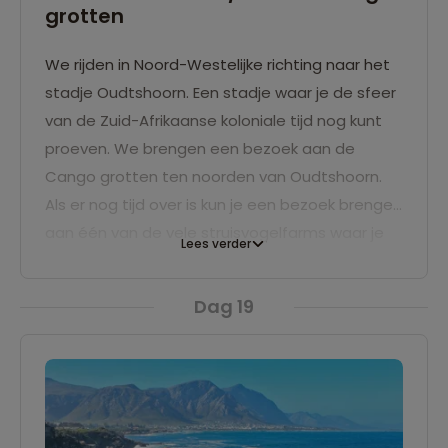
grotten
We rijden in Noord-Westelijke richting naar het
stadje Oudtshoorn. Een stadje waar je de sfeer
van de Zuid-Afrikaanse koloniale tijd nog kunt
proeven. We brengen een bezoek aan de
Cango grotten ten noorden van Oudtshoorn.
Als er nog tijd over is kun je een bezoek brengen
aan één van de vele struisvogelfarms waar je
Lees verder
de dieren kunt voeren. We overnachten één
nacht in een mooi hotel in of nabij Oudtshoorn.
Dag 19