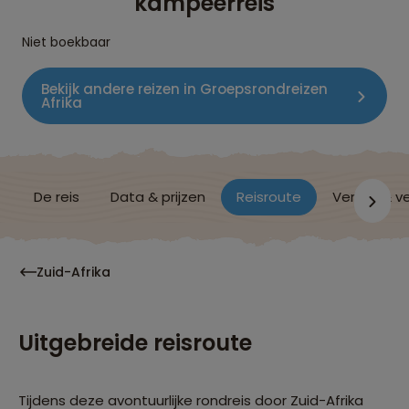
kampeerreis
Niet boekbaar
Bekijk andere reizen in Groepsrondreizen
Afrika
De reis
Data & prijzen
Reisroute
Verblijf & v
Zuid-Afrika
Uitgebreide reisroute
Tijdens deze avontuurlijke rondreis door Zuid-Afrika