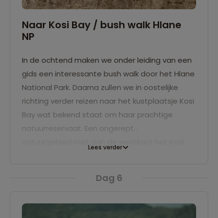
Naar Kosi Bay / bush walk Hlane
NP
In de ochtend maken we onder leiding van een
gids een interessante bush walk door het Hlane
National Park. Daarna zullen we in oostelijke
richting verder reizen naar het kustplaatsje Kosi
Bay wat bekend staat om haar prachtige
natuurreservaat. Een ongerept
natuurgebied met aan de westkant het Kosi
Lees verder
meer en aan de oostkant beboste zandduinen
die het dorpje scheiden van de Indische
Dag 6
Oceaan. We overnachten twee nachten in een
lodge.