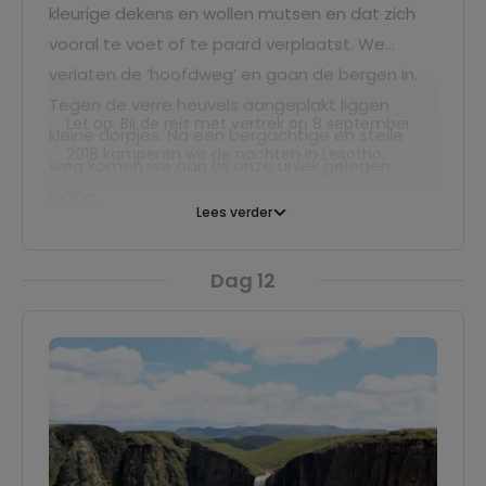
kleurige dekens en wollen mutsen en dat zich
vooral te voet of te paard verplaatst. We
verlaten de ‘hoofdweg’ en gaan de bergen in.
Tegen de verre heuvels aangeplakt liggen
Let op: Bij de reis met vertrek op 8 september
kleine dorpjes. Na een bergachtige en steile
2018 kamperen we de nachten in Lesotho.
weg komen we aan bij onze uniek gelegen
lodge.
Lees verder
Dag 12