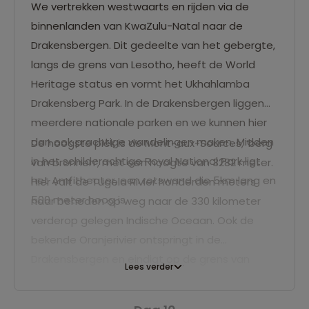
We vertrekken westwaarts en rijden via de
binnenlanden van KwaZulu-Natal naar de
Drakensbergen. Dit gedeelte van het gebergte,
langs de grens van Lesotho, heeft de World
Heritage status en vormt het Ukhahlamba
Drakensberg Park. In de Drakensbergen liggen
meerdere nationale parken en we kunnen hier
dan ook prachtige wandelingen maken. Midden
De hoogste piek is de Mont-aux-Sources, ‘berg
in het schilderachtige Royal National Park ligt
van bronnen’, met een hoogte van 3282 meter.
het Amfitheater, een rotswand die 5km lang en
Hier valt de Tugela Rivier honderden meters
500 meter hoog is.
naar beneden op weg naar de 330 kilometer
verderop gelegen Indische Oceaan. Ook de
bekende Oranjerivier ontspringt in de
Drakensbergen en eindigt op de grens van
Lees verder
Zuid-Afrika en Namibië in de Atlantische
Oceaan. We kamperen twee nachten nabij het