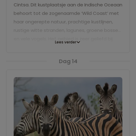
Cintsa. Dit kustplaatsje aan de Indische Oceaan
behoort tot de zogenaamde ‘Wild Coast’ met
haar ongerepte natuur, prachtige kustlijnen,
rustige witte stranden, lagunes, groene bossen
en vele vogels. Het gebied is zeer geliefd bij
Lees verder
vissers, dus mocht je zin hebben kun je je
hengel uitgooien. We verblijven twee nachten
Dag 14
op een campsite onder de rivier.