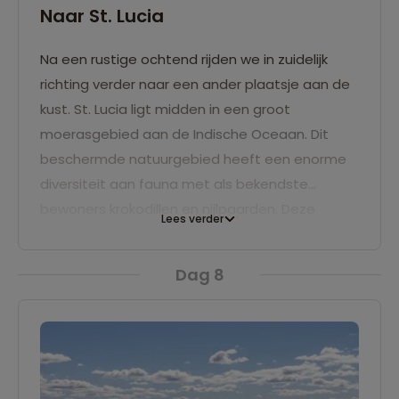
Naar St. Lucia
Na een rustige ochtend rijden we in zuidelijk
richting verder naar een ander plaatsje aan de
kust. St. Lucia ligt midden in een groot
moerasgebied aan de Indische Oceaan. Dit
beschermde natuurgebied heeft een enorme
diversiteit aan fauna met als bekendste
bewoners krokodillen en nijlpaarden. Deze
Lees verder
imposante dieren zijn het best te zien tijdens
een ontspannen boottochtje over Lake St.
Dag 8
Lucia. Lekker uitwaaien op het strand is natuurlijk
ook een mogelijkheid. Aan jou de keuze! We
kamperen een nacht in een rustige omgeving.