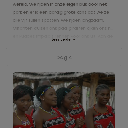
wereld. We rijden in onze eigen bus door het
park en er is een aardig grote kans dat we ze
alle vijf zullen spotten. We rijden langzaam.
Olifanten kruisen ons pad, giraffen kijken ons na
en kuddes impala's rennen voor ons uit. Aan de
Lees verder
waterkant stoppen we om krokodillen en
nijlpaarden te bewonderen. Je camera zal
Dag 4
overuren draaien vandaag.