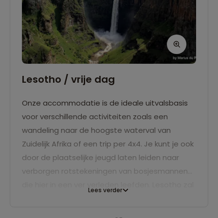
Lesotho / vrije dag
Onze accommodatie is de ideale uitvalsbasis
voor verschillende activiteiten zoals een
wandeling naar de hoogste waterval van
Zuidelijk Afrika of een trip per 4x4. Je kunt je ook
door de plaatselijke jeugd laten leiden naar
verborgen rotstekeningen van bosjesmannen
die hier in een ver verleden leefden. Lesotho zal
Lees verder
letterlijk en figuurlijk een hoogtepunt van de reis
zijn.