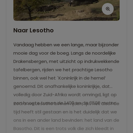
Naar Lesotho
Vandaag hebben we een lange, maar bijzonder
mooie dag voor de boeg. Langs de noordelijke
Drakensbergen, met uitzicht op indrukwekkende
tafelbergen, rijden we het prachtige Lesotho
binnen, ook wel het `Koninkrijk in de hemel’
genoemd. Dit onafhankelijke koninkrijkje, dat
volledig door Zuid-Afrika wordt omringd, ligt op
een hoogte tussen de 1400 en de 3500 meter.
Zodra we Lesotho binnen rijden, lijkt het alsof de
tijd heeft stil gestaan en is het duidelijk dat we
ons in een ander land bevinden: het land van de
Basotho. Dit is een trots volk die zich kleedt in