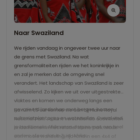
Naar Swaziland
We rijden vandaag in ongeveer twee uur naar
de grens met Swaziland. Na wat
grensformaliteiten rijden we het koninkrijkje in
en zal je merken dat de omgeving snel
verandert. Het landschap van Swaziland is zeer
afwisselend. Zo kijken we uit over uitgestrekte
vlaktes en komen we onderweg langs een
gevarieerd landschap met bergen, bossen,
Na ruim 1,5 uur komen we aan bij Hlane Royal
suikerrietplantages en watervallen. Overal vind
National Park. Je kunt verschillende activiteiten
je traditionele Afrikaanse dorpen met een heel
ondernemen in het relatief kleine park. Maak
andere sfeer dan in Zuid-Afrika.
een mooie wandeling, rijd rond in een 4x4 of