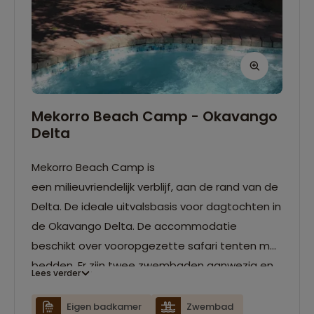
Mekorro Beach Camp - Okavango
Delta
Mekorro Beach Camp is
een milieuvriendelijk verblijf, aan de rand van de
Delta. De ideale uitvalsbasis voor dagtochten in
de Okavango Delta. De accommodatie
beschikt over vooropgezette safari tenten met
bedden. Er zijn twee zwembaden aanwezig en
Lees verder
er is een bar/restaurant met
uitkijkplatform over de Okavango rivier. In de
Eigen badkamer
Zwembad