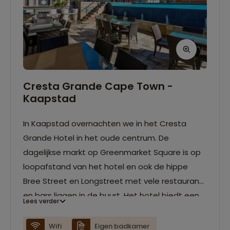
Cresta Grande Cape Town -
Kaapstad
In Kaapstad overnachten we in het Cresta
Grande Hotel in het oude centrum. De
dagelijkse markt op Greenmarket Square is op
loopafstand van het hotel en ook de hippe
Bree Street en Longstreet met vele restaurants
en bars liggen in de buurt. Het hotel biedt een
Lees verder
panoramisch uitzicht op de wel
bekende Tafelberg en het stadion van
Wifi
Eigen badkamer