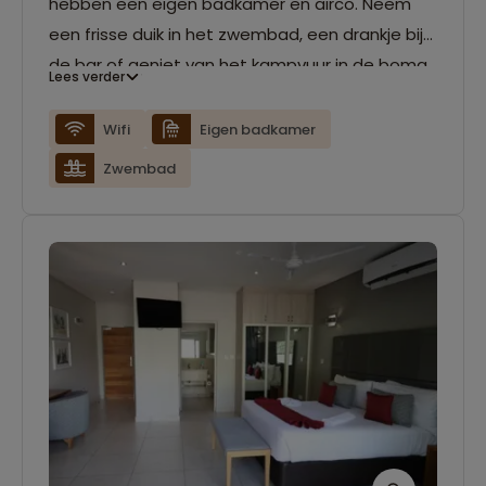
hebben een eigen badkamer en airco. Neem
een frisse duik in het zwembad, een drankje bij
de bar of geniet van het kampvuur in de boma.
Lees verder
Het restaurant verzorgt de hele dag door
maaltijden.
Wifi
Eigen badkamer
Zwembad