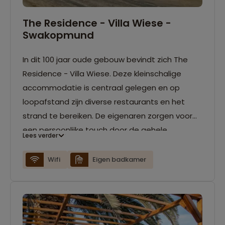
The Residence - Villa Wiese -
Swakopmund
In dit 100 jaar oude gebouw bevindt zich The
Residence - Villa Wiese. Deze kleinschalige
accommodatie is centraal gelegen en op
loopafstand zijn diverse restaurants en het
strand te bereiken. De eigenaren zorgen voor
een persoonlijke touch door de gehele
Lees verder
accommodatie. De kamers beschikken over
een eigen badkamer en zijn voorzien van alle
Wifi
Eigen badkamer
gemakken. Je kunt er ook gebruik maken van de
gratis wifi.