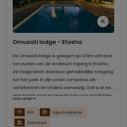
Omusati lodge - Etosha
De Omusati lodge is gelegen op 14 km afstand
ten zuiden van de Anderson ingang in Etosha.
De lodge biedt daardoor gemakkelijke toegang
tot het park. Er zijn zowel campsites als
safaritenten en chalets aanwezig. Ook is er een
restaurant waar je terecht kan voor maaltijden
Lees verder
of een gezellige borrel. Geniet van de wildlife in
het national park.
Wifi
Eigen badkamer
Zwembad