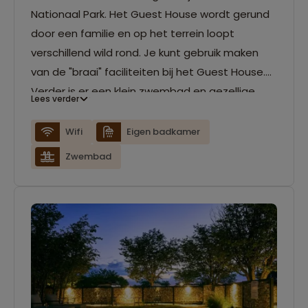
Nationaal Park. Het Guest House wordt gerund
door een familie en op het terrein loopt
verschillend wild rond. Je kunt gebruik maken
van de "braai" faciliteiten bij het Guest House.
Verder is er een klein zwembad en gezellige
Lees verder
vuurplaats aanwezig. De kamers hebben een
eigen badkamer en air-conditioning.
Wifi
Eigen badkamer
Zwembad