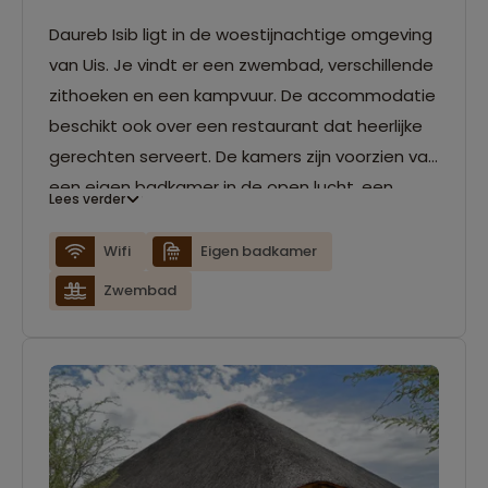
Daureb Isib ligt in de woestijnachtige omgeving
van Uis. Je vindt er een zwembad, verschillende
zithoeken en een kampvuur. De accommodatie
beschikt ook over een restaurant dat heerlijke
gerechten serveert. De kamers zijn voorzien van
een eigen badkamer in de open lucht, een
Lees verder
kitchenette en een barbecue braai. Een
ventilator om af te koelen is aanwezig. WiFi is
Wifi
Eigen badkamer
alleen beschikbaar in het restaurant.
Zwembad