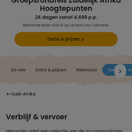
Groepsrondreis Zuidelijk Afrika
Hoogtepunten
24 dagen vanaf 4.699 p.p.
Bijkomende kosten €26,25 p.p. op basis van 2 personen
Data & prijzen
De reis
Data & prijzen
Reisroute
Verblijf & v
Zuid-Afrika
Verblijf & vervoer
Hieronder volgt een selectie van de accommodaties