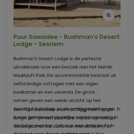
Puur Sawadee - Bushman's Desert
Lodge - Sesriem
Bushman's Desert Lodge is de perfecte
uitvalsbasis voor een bezoek aan het Namib
Nauklauft Park. De accommodatie bestaat uit
zelfstandige cottages met een eigen
badkamer en een veranda. De grote
ramen geven een weids uitzicht op het
woestijnlandschap en de omliggende bergen. Er
Een Puur Sawadee overnachting heeft op de
is een gemeenschappelijke ruimte aanwezig in
lange termijn een positieve impact op natuur,
de lodge met bar. Ook is er een drinkplaats in
lokale economie, culturele interactie en / of
de buurt voor dieren, wellicht spot je hier