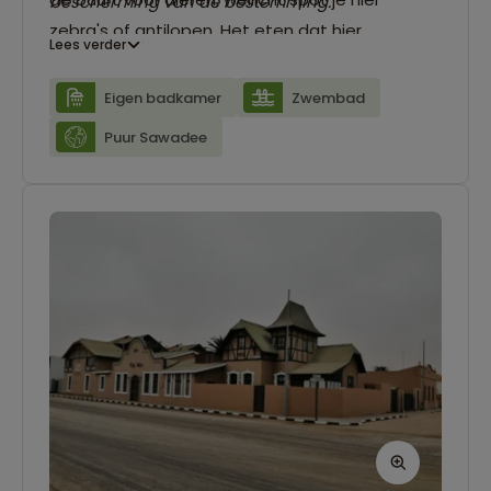
bescherming van de bestemming.
zebra's of antilopen. Het eten dat hier
Lees verder
geserveerd wordt komt grotendeels uit eigen
tuin en de energie wordt opgewekt door
Eigen badkamer
Zwembad
zonnepanelen.
Puur Sawadee