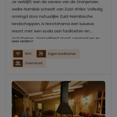
Je verblijft aan de oevers van de Oranjerivier,
welke Namibië scheidt van Zuid-Afrika. Volledig
omringd door natuurlijke Zuid-Namibische
landschappen, is Norotshama een luxueus
resort met een scala aan faciliteiten en
activiteiten. Gastvrijheid staat centraal en er
Lees verder
is een zwembad, wifi, bar en een restaurant. De
luxe ingerichte chalets beschikken over
Wifi
Eigen badkamer
airco, eigen badkamer en kijken uit op het
Zwembad
water.