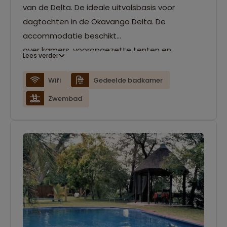
van de Delta. De ideale uitvalsbasis voor
dagtochten in de Okavango Delta. De
accommodatie beschikt
over kamers, vooropgezette tenten en
Lees verder
kampeerplaatsen. Er zijn twee zwembaden
aanwezig en er is een bar/restaurant met
Wifi
Gedeelde badkamer
uitkijkplatform over de Okavango rivier. In de
Zwembad
avond kun je gezellig met elkaar rond het
kampvuur zitten.