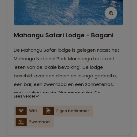
Mahangu Safari Lodge - Bagani
De Mahangu Safari lodge is gelegen naast het
Mahango National Park. Manhangu betekent
'eten van de lokale bevolking'. De lodge
beschikt over een diner- en lounge gedeelte,
een bar, een zwembad en een zonneterras
met uitzicht op de Okavango rivier. De
Lees verder
bungalowkamers zijn voorzien van
airconditioning en elektriciteit.
Wifi
Eigen badkamer
Zwembad