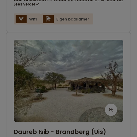
aan architectuur, maar ook heel uniek is voor de
Lees verder
rest van Namibië. Deze stad, genesteld tussen
de Atlantische Oceaan en de Namib-woestijn,
Wifi
Eigen badkamer
is een ware oase. Als voormalig Duitse
nederzetting, heeft Swakopmund nog steeds
sterke Duitse invloeden, zichtbaar in de lokale
cafés en het eten. Alle kamers van The Mole
Guesthouse zijn voorzien van een eigen
badkamer en gratis Wi-Fi.
Daureb Isib - Brandberg (Uis)