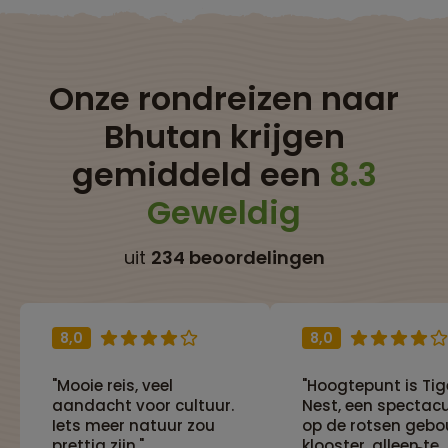
Onze rondreizen naar
Bhutan krijgen
gemiddeld een
8.3
Geweldig
uit
234 beoordelingen
8,0
8,0
"Mooie reis, veel
"Hoogtepunt is Tig
aandacht voor cultuur.
Nest, een spectacu
Iets meer natuur zou
op de rotsen geb
prettig zijn."
klooster, alleen te