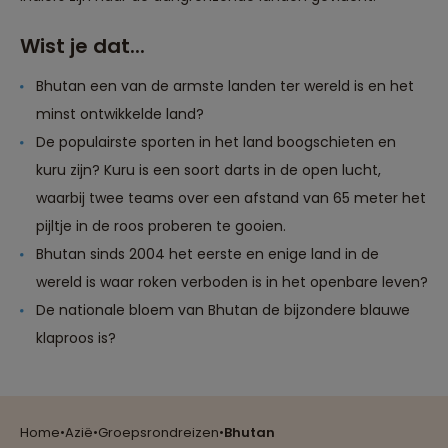
Wist je dat...
Bhutan een van de armste landen ter wereld is en het
minst ontwikkelde land?
De populairste sporten in het land boogschieten en
kuru zijn? Kuru is een soort darts in de open lucht,
waarbij twee teams over een afstand van 65 meter het
pijltje in de roos proberen te gooien.
Bhutan sinds 2004 het eerste en enige land in de
wereld is waar roken verboden is in het openbare leven?
De nationale bloem van Bhutan de bijzondere blauwe
klaproos is?
Reizen met oog voor mens, cultuur en milieu
Home
•
Azië
•
Groepsrondreizen
•
Bhutan