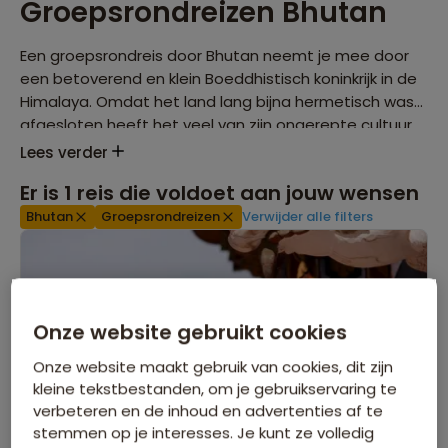
Groepsrondreizen Bhutan
Een groepsrondreis door Bhutan neemt je mee door
een betoverend en klein Boeddhistisch koninkrijk in de
Himalaya. Omdat het land lang bijna hermetisch was
afgesloten heeft het veel van zijn ongerepte cultuur
en natuur weten te bewaren.
Lees verder
Er is
1
reis die voldoet aan jouw wensen
Bhutan
Groepsrondreizen
Verwijder alle filters
Onze website gebruikt cookies
Onze website maakt gebruik van cookies, dit zijn
kleine tekstbestanden, om je gebruikservaring te
verbeteren en de inhoud en advertenties af te
stemmen op je interesses. Je kunt ze volledig