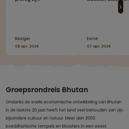
bereiken via pad/
trappen. Daarnaa
karakteriseert de r
zich door de vele
Boeddhistische
kloosters in de reg
Reiziger
Esmé
allemaal rijjk
gedecoreerd."
08 apr. 2026
07 apr. 2026
Groepsrondreis Bhutan
Ondanks de snelle economische ontwikkeling van Bhutan
in de laatste 20 jaar heeft het land veel behouden van zijn
bijzondere cultuur en natuur. Meer dan 2000
boeddhistische tempels en kloosters in een woest