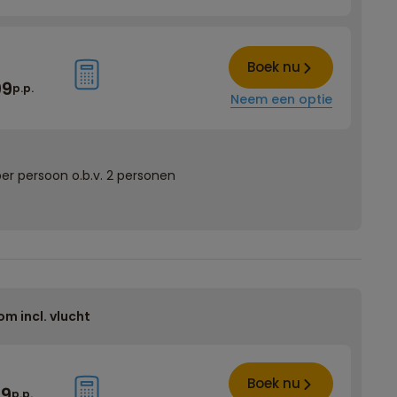
Boek nu
99
p.p.
Neem een optie
er persoon o.b.v. 2 personen
om incl. vlucht
Boek nu
99
p.p.