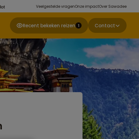
Veelgestelde vragen
Onze impact
Over Sawadee
Recent bekeken reizen
Contact
1
n