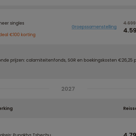
meer singles
4.699
Groepssamenstelling
4.5
eal €100 korting
de prijzen: calamiteitenfonds, SGR en boekingskosten €26,25 p
2027
rking
Reiss
4.7
valreis: Punakha Tshechu