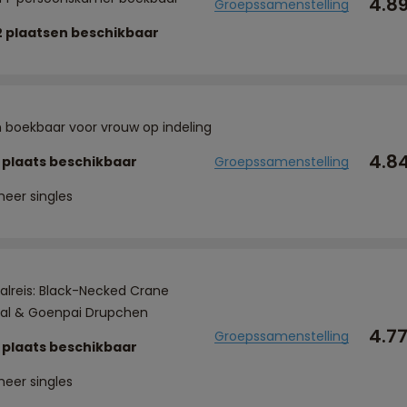
4.8
Groepssamenstelling
2 plaatsen beschikbaar
n boekbaar voor vrouw op indeling
4.8
 plaats beschikbaar
Groepssamenstelling
meer singles
valreis: Black-Necked Crane
val & Goenpai Drupchen
4.7
Groepssamenstelling
 plaats beschikbaar
meer singles