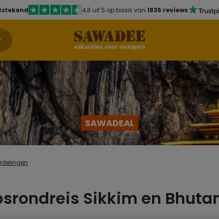
tstekend
4,6 uit 5 op basis van
1835 reviews
SAWADEAL
rdelingen
srondreis Sikkim en Bhuta