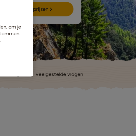
Data & prijzen
den, om je
e stemmen
.
ordelingen
Veelgestelde vragen