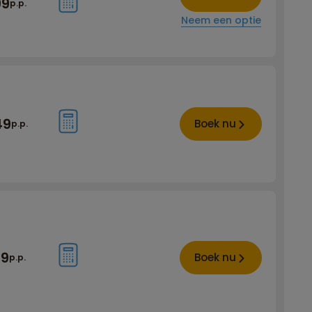
99
p.p.
Neem een optie
49
Boek nu
p.p.
79
Boek nu
p.p.