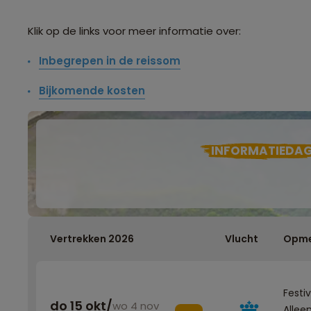
Klik op de links voor meer informatie over:
Inbegrepen in de reissom
Bijkomende kosten
INFORMATIEDA
Vertrekken 2026
Vlucht
Opme
Festi
do 15 okt
/
wo 4 nov
Allee