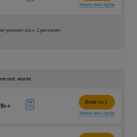
Neem een optie
er persoon o.b.v. 2 personen
om incl. vlucht
Boek nu
79
p.p.
Neem een optie