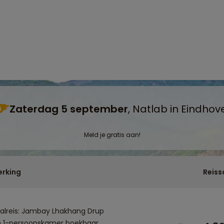
Zaterdag 5 september
, Natlab in Eindhov
G
Meld je gratis aan!
rking
Reiss
valreis: Jambay Lhakhang Drup
n 1-persoonskamer boekbaar