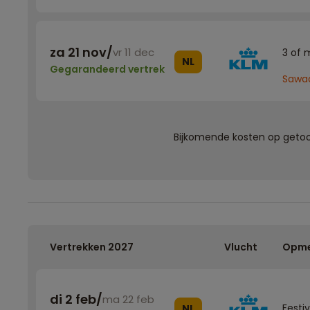
za 21 nov
/
vr 11 dec
3 of 
NL
Gegarandeerd vertrek
Sawad
Bijkomende kosten op getoon
Vertrekken 2027
Vlucht
Opme
di 2 feb
/
ma 22 feb
Festi
NL