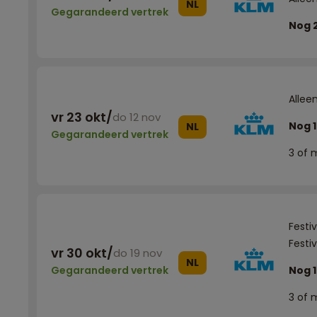
NL
Gegarandeerd vertrek
Nog 
Allee
vr 23 okt
/
do 12 nov
Nog 1
NL
Gegarandeerd vertrek
3 of 
Festi
Festi
vr 30 okt
/
do 19 nov
NL
Gegarandeerd vertrek
Nog 1
3 of 