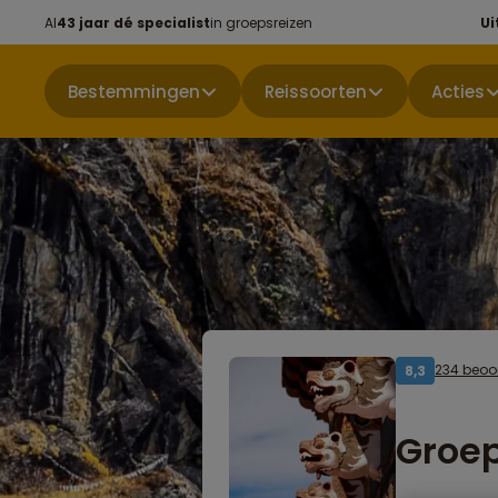
Al
43 jaar dé specialist
in groepsreizen
Ui
Bestemmingen
Reissoorten
Acties
234 beoo
8,3
Groep