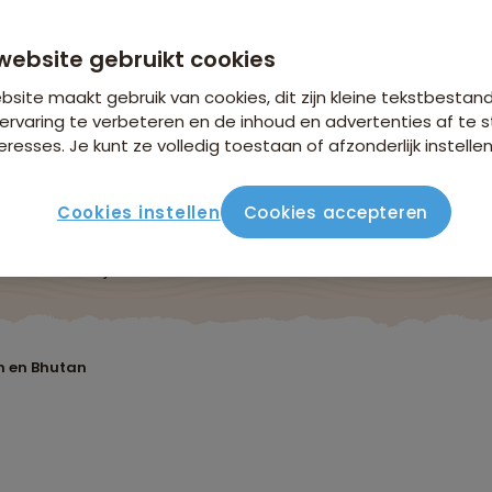
vanaf 4.599 p.p.
n €26,25 p.p. op basis van 2 personen
website gebruikt cookies
site maakt gebruik van cookies, dit zijn kleine tekstbestan
ervaring te verbeteren en de inhoud en advertenties af t
eresses. Je kunt ze volledig toestaan of afzonderlijk instellen
Cookies instellen
Cookies accepteren
ute
Verblijf & vervoer
Vluchtinfo
Praktisch
Beo
m en Bhutan