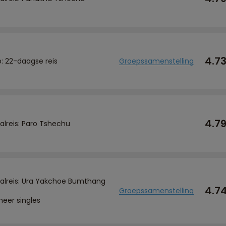
4.7
p: 22-daagse reis
Groepssamenstelling
4.7
valreis: Paro Tshechu
valreis: Ura Yakchoe Bumthang
4.7
Groepssamenstelling
meer singles