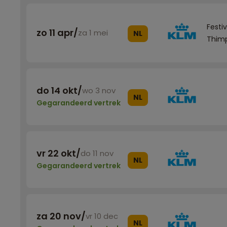
Festi
zo 11 apr
/
za 1 mei
NL
Thim
do 14 okt
/
wo 3 nov
NL
Gegarandeerd vertrek
vr 22 okt
/
do 11 nov
NL
Gegarandeerd vertrek
za 20 nov
/
vr 10 dec
NL