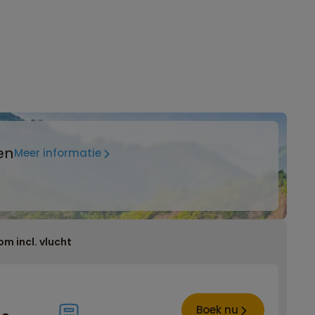
en
Meer informatie
om incl. vlucht
Boek nu