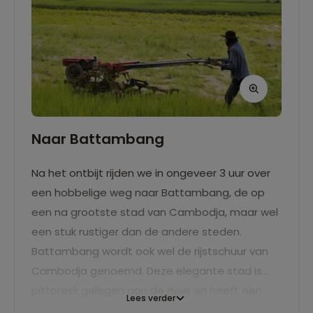
Naar Battambang
Na het ontbijt rijden we in ongeveer 3 uur over
een hobbelige weg naar Battambang, de op
een na grootste stad van Cambodja, maar wel
een stuk rustiger dan de andere steden.
Battambang wordt ook wel de rijstschuur van
Cambodja genoemd. Deze elegante stad is
pittoresk gelegen aan de rivier en heeft een
Lees verder
vriendelijke Khmer-bevolking en prachtig