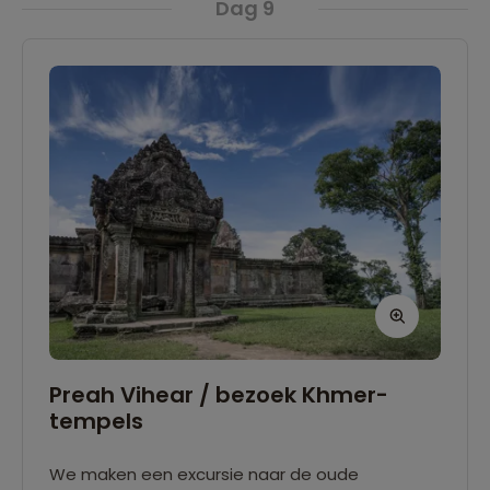
Dag 9
Preah Vihear kun je er voor kiezen om het
naastgelegen plaatsje Sra-Em te bezoeken
waar je het dagelijkse leven van de lokale
bevolking kunt aanschouwen.
Preah Vihear / bezoek Khmer-
tempels
We maken een excursie naar de oude