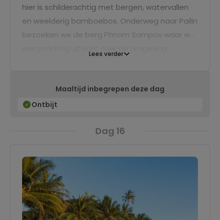
hier is schilderachtig met bergen, watervallen
en weelderig bamboebos. Onderweg naar Pailin
bezoeken we de berg Phnom Sampov waar we
een prachtig uitzicht over de omgeving
Lees verder
hebben. Nadat we ingecheckt zijn in ons hotel
kun je relaxen of een leuke wandeling door het
Maaltijd inbegrepen deze dag
dorpje.
Ontbijt
Dag 16