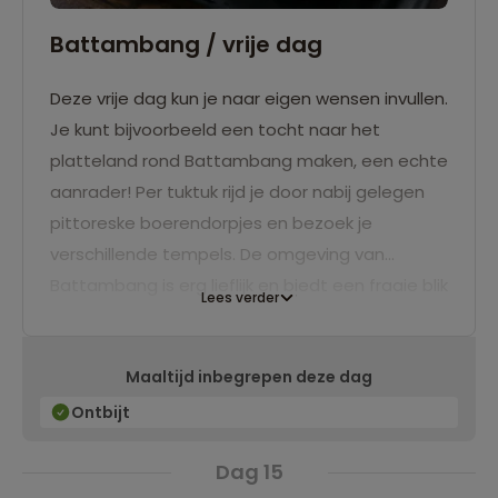
Battambang / vrije dag
Deze vrije dag kun je naar eigen wensen invullen.
Je kunt bijvoorbeeld een tocht naar het
platteland rond Battambang maken, een echte
aanrader! Per tuktuk rijd je door nabij gelegen
pittoreske boerendorpjes en bezoek je
verschillende tempels. De omgeving van
Battambang is erg lieflijk en biedt een fraaie blik
Lees verder
op het landelijke leven van de Cambodjanen.
Ook kun je een kookworkshop volgen om de
Maaltijd inbegrepen deze dag
geheimen van de Cambodjaanse keuken te
ontdekken. Leer zo hoe je
Amok
(vis gestoomd
Ontbijt
in bananenblad),
Khmer Curry
of
Fried Spicy
Dag 15
Chicken
maakt. Eet smakelijk!