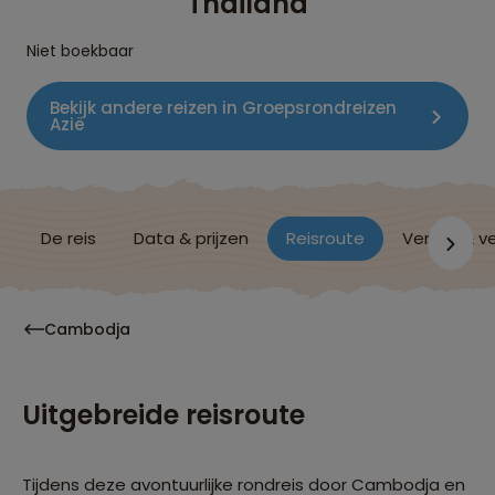
Thailand
Niet boekbaar
Bekijk andere reizen in Groepsrondreizen
Azië
De reis
Data & prijzen
Reisroute
Verblijf & v
Cambodja
Uitgebreide reisroute
Tijdens deze avontuurlijke rondreis door Cambodja en