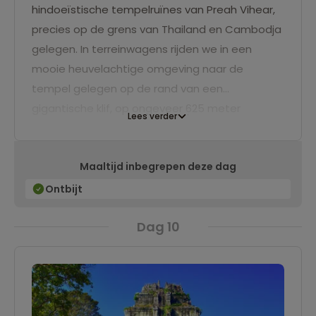
hindoeïstische tempelruïnes van Preah Vihear,
precies op de grens van Thailand en Cambodja
gelegen. In terreinwagens rijden we in een
mooie heuvelachtige omgeving naar de
tempel gelegen op de rand van een
gigantische klif, op ongeveer 625 meter
Lees verder
hoogte, iets ten oosten van het Dangrek-
gebergte. Vanuit het tempelcomplex kijk je uit
Maaltijd inbegrepen deze dag
over het uitgestrekte noorden van Cambodja.
Ontbijt
Dag 10