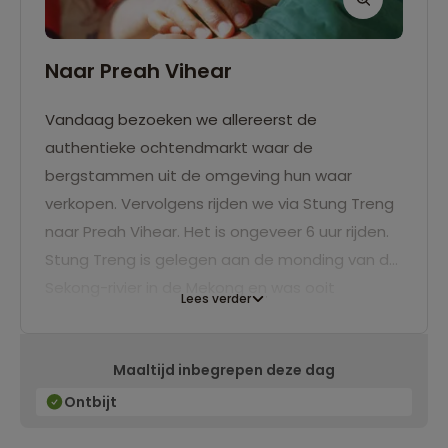
Naar Preah Vihear
Vandaag bezoeken we allereerst de
authentieke ochtendmarkt waar de
bergstammen uit de omgeving hun waar
verkopen. Vervolgens rijden we via Stung Treng
naar Preah Vihear. Het is ongeveer 6 uur rijden.
Stung Treng is gelegen aan de monding van de
Sekong-rivier in de Mekong en was ooit
Lees verder
onderdeel van het zuiden van Laos. Tijdens het
Franse koloniale tijdperk werd het
Maaltijd inbegrepen deze dag
Cambodjaans eigendom, vandaar dat veel
mensen in deze streek zowel Khmer als
Ontbijt
Laotiaans spreken. Na aankomst in ons hotel bij