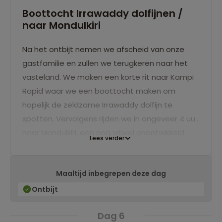
Boottocht Irrawaddy dolfijnen /
naar Mondulkiri
Na het ontbijt nemen we afscheid van onze
gastfamilie en zullen we terugkeren naar het
vasteland. We maken een korte rit naar Kampi
Rapid waar we een boottocht maken om
hopelijk de zeldzame Irrawaddy dolfijn te
spotten. Vervolgens rijden we in ongeveer 4 uur
naar Mondulkiri, een nog vrijwel onontwikkeld
Lees verder
gebied dat voornamelijk bestaat uit beboste
hooglanden en glooiende heuvels. We slapen
Maaltijd inbegrepen deze dag
twee nachten in een hotel in het dorp
Senmonorom. In de namiddag kun je dit dorp
Ontbijt
verkennen en kennismaken met het marktleven
Dag 6
van de bergstammen. Sla hier ook zeker niet de