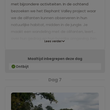
met bijzondere activiteiten. In de ochtend
bezoeken we het Elephant Valley project waar
we de olifanten kunnen observeren in hun
natuurlijke habitat, midden in de jungle. Je
maakt een wandeling met de olifanten, leert
over hun gedrag en hun bosrijke omgeving. Een
Lees verder
mooie ervaring. Vervolgens rijden we door naar
de Bousra waterval waar je kunt ontspannen in
Maaltijd inbegrepen deze dag
een natuurlijke omgeving en kunt zwemmen bij
de waterval. Na de lunch rijden we terug naar
Ontbijt
ons hotel.
Dag 7