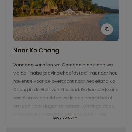
Naar Ko Chang
Vandaag verlaten we Cambodja en rijden we
via de Thaise provinciehoofdstad Trat naar het
haventje voor de overtocht naar het eiland Ko
Chang in de Golf van Thailand. De komende drie
nachten overnachten we in een heerlijk hotel
om een paar dagen te relaxen. Omringd door
stranden en vissersdorpjes en bedekt met
Lees verder
jungle is Koh Chang een ontspannende afsluiter
van je Aziatische avontuur.