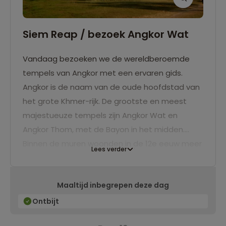
Siem Reap / bezoek Angkor Wat
Vandaag bezoeken we de wereldberoemde
tempels van Angkor met een ervaren gids.
Angkor is de naam van de oude hoofdstad van
het grote Khmer-rijk. De grootste en meest
majestueuze tempels zijn Angkor Wat en
Angkor Thom, met de Bayon in het midden.
Binnen de muren woonden in de 12e eeuw meer
Lees verder
dan één miljoen mensen. De reliëfs en
architecturale ontwerpen zijn verbluffend.
Maaltijd inbegrepen deze dag
Daarnaast zijn tempels als Ta Prohm en Preah
Khan bijzonder de moeite waard, aangezien
Ontbijt
deze min of meer in de oorspronkelijke staat