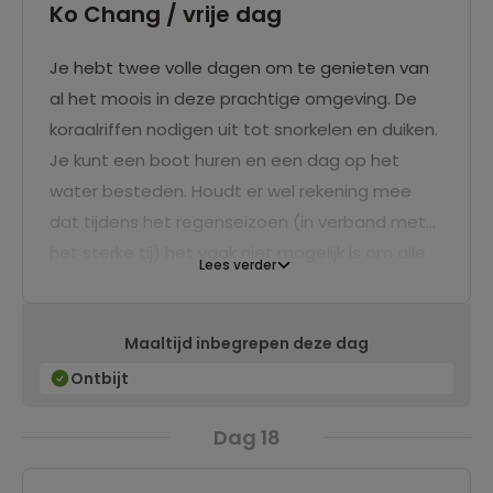
Ko Chang / vrije dag
Je hebt twee volle dagen om te genieten van
al het moois in deze prachtige omgeving. De
koraalriffen nodigen uit tot snorkelen en duiken.
Je kunt een boot huren en een dag op het
water besteden. Houdt er wel rekening mee
dat tijdens het regenseizoen (in verband met
het sterke tij) het vaak niet mogelijk is om alle
Lees verder
wateractiviteiten uit te voeren. Of wordt het
lekker luieren onder de palmen aan het witte
Maaltijd inbegrepen deze dag
zandstrand? De reis sluiten we in ieder geval
ontspannen af.
Ontbijt
Dag 18