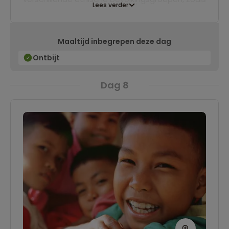
Lees verder
onder andere de Khmer Loeu. In de middag
bezoeken we een van de Khmer Loeu dorpen
Maaltijd inbegrepen deze dag
en kunnen we zwemmen in het vulkanische
meer van Yeak Loam, een prachtige krater
Ontbijt
omringd door ongerept regenwoud. Het is ook
Dag 8
mogelijk om een wandeling rond het meer te
maken. We slapen in een hotel in Banlung, de
hoofdstad van de provincie Ratanakiri.