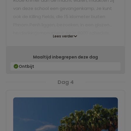
Rode Khmer aan de macht waren, maakten zij
van deze school een gevangenkamp. Je kunt
ook de Killing Fields, die 15 kilometer buiten
Phnom Penh liggen, bezoeken. In een glazen
herdenkingsmonument zie je 8000 schedels,
Lees verder
stille getuigen van de gruweldaden die meer
dan twee miljoen Cambodjanen tijdens het Pol
Maaltijd inbegrepen deze dag
Pot regime het leven hebben gekost.
Ontbijt
Dag 4