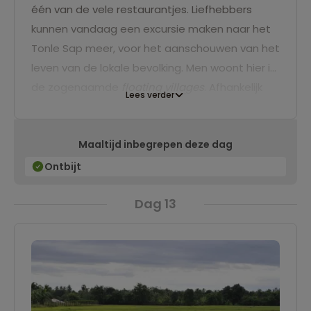
één van de vele restaurantjes. Liefhebbers
kunnen vandaag een excursie maken naar het
Tonle Sap meer, voor het aanschouwen van het
leven van de lokale bevolking. Men woont hier in
de zogenaamde
floating villages
. Afhankelijk
Lees verder
van het seizoen kun je hier een boottocht
maken. Uiteraard kan er ook gekozen worden
Maaltijd inbegrepen deze dag
om een tweede dag naar Angkor te gaan. Per
fiets of brommertaxi kun je het park op je eigen
Ontbijt
houtje verkennen.
Dag 13