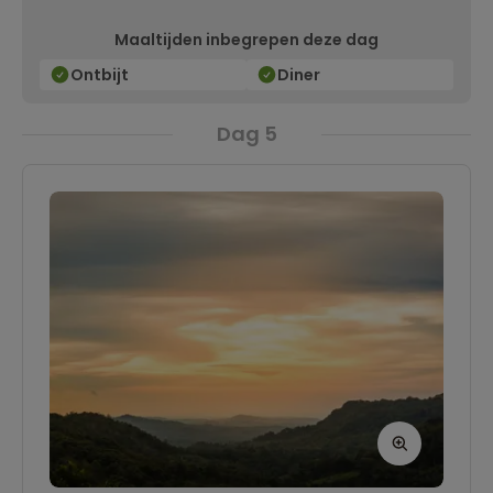
een fietstocht om het eiland te ontdekken. Met
Maaltijden inbegrepen deze dag
geluk kun je in de late namiddag de
zonsondergang over de Mekong zien. Vanavond
Ontbijt
Diner
proef je specialiteiten uit de Cambodjaanse
Dag 5
keuken tijdens een diner bij de
homestay
.