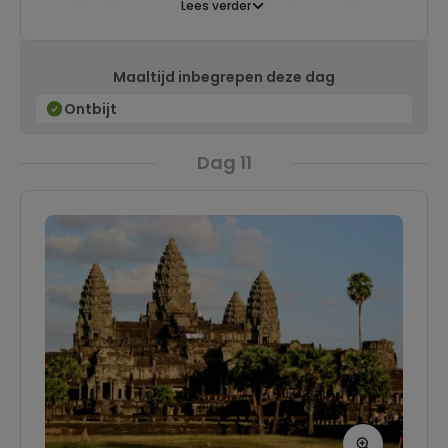
Lees verder
tempelcomplex te bewonderen. Door de
piramide-vorm met zijn zeven lagen zou je bijna
Maaltijd inbegrepen deze dag
denken dat deze oude tempel is verplaatst van
Mexico naar Cambodja. Vervolgens rijden we
Ontbijt
door naar Siem Reap waar we drie nachten
Dag 11
verblijven in een comfortabel hotel.