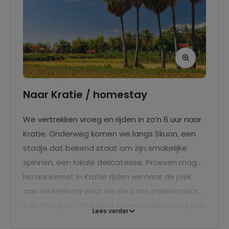
Naar Kratie / homestay
We vertrekken vroeg en rijden in zo’n 6 uur naar
Kratie. Onderweg komen we langs Skuon, een
stadje dat bekend staat om zijn smakelijke
spinnen, een lokale delicatesse. Proeven mag…
Na aankomst in Kratie rijden we naar de plek
aan de Mekong waar we de boot pakken naar
Koh Trong. Op dit eiland overnachten we bij een
Lees verder
homestay
, maken we een dorpswandeling en