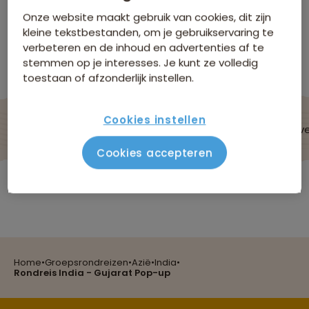
Niet boekbaar
Onze website maakt gebruik van cookies, dit zijn
kleine tekstbestanden, om je gebruikservaring te
verbeteren en de inhoud en advertenties af te
Bekijk andere reizen in Groepsrondreizen
Azië
stemmen op je interesses. Je kunt ze volledig
toestaan of afzonderlijk instellen.
Cookies instellen
De reis
Data & prijzen
Reisroute
Verblijf & v
Cookies accepteren
India
Home
•
Groepsrondreizen
•
Azië
•
India
•
Reizen met oog voor mens, cultuur en milieu
Rondreis India - Gujarat Pop-up