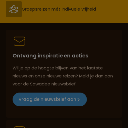
Groepsreizen mét indivuele vrijheid
Reiszekerheid met Sawadee
Ontvang inspiratie en acties
Persoonlijk en deskundig reisadvies
Wil je op de hoogte blijven van het laatste
nieuws en onze nieuwe reizen? Meld je dan aan
voor de Sawadee nieuwsbrief.
Reizen met oog voor mens, cultuur en milieu
Vraag de nieuwsbrief aan
Groepsreizen mét indivuele vrijheid