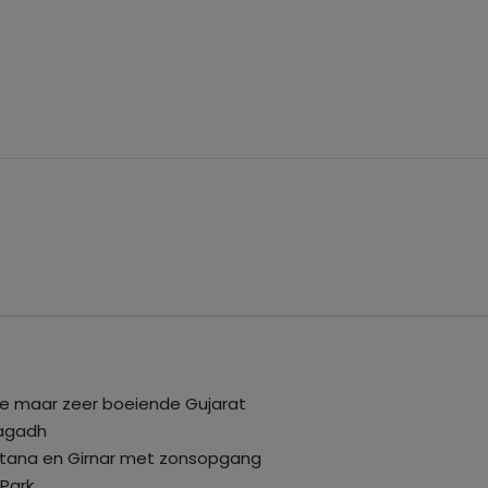
te maar zeer boeiende Gujarat
nagadh
alitana en Girnar met zonsopgang
 Park