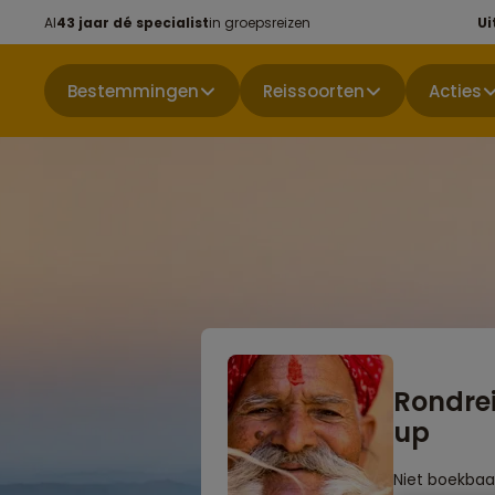
Al
43 jaar dé specialist
in groepsreizen
Ui
Bestemmingen
Reissoorten
Acties
Rondrei
up
Niet boekbaa