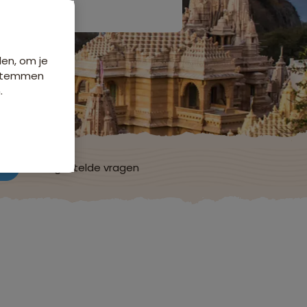
den, om je
e stemmen
.
ch
Veelgestelde vragen