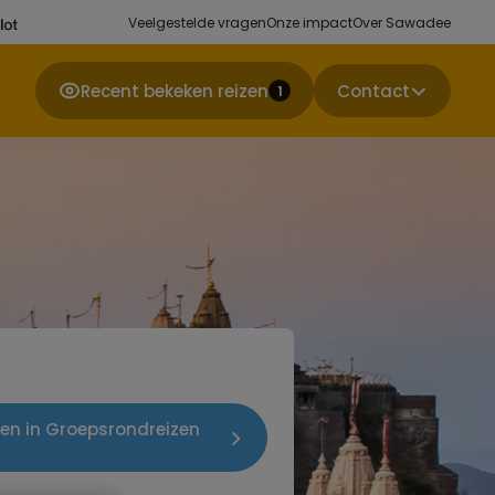
Veelgestelde vragen
Onze impact
Over Sawadee
Recent bekeken reizen
Contact
1
izen in Groepsrondreizen