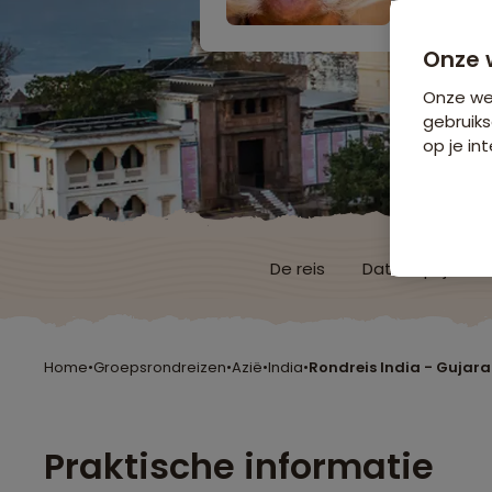
Onze 
Onze web
gebruiks
op je int
De reis
Data & prijzen
Home
•
Groepsrondreizen
•
Azië
•
India
•
Rondreis India - Gujar
Praktische informatie