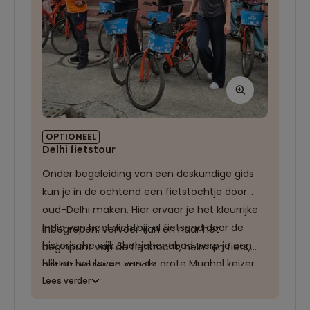
OPTIONEEL
Delhi fietstour
Onder begeleiding van een deskundige gids
kun je in de ochtend een fietstochtje door
oud-Delhi maken. Hier ervaar je het kleurrijke
India van heel dichtbij: al fietsend door de
Inbegrepen: vervoer van en naar het
historische wijk Shahjahanabad werp je een
beginpunt van de fietstocht, helm en fiets,
blik op het leven van de grote Mughal keizer
ontbijt, water en snacks.
Shah Jahan die hier in de 17e eeuw heerste.
Lees verder
Andere bezienswaardigheden die je tijdens de