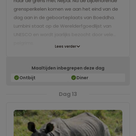
naar de grens met Nepal. Na de bijbehorende
grensperikelen komen we aan het eind van de
dag aan in de geboorteplaats van Boeddha.
Lumbini staat op de Werelderfgoedlijst van
UNESCO en wordt jaarlijks bezocht door vele
pelgrims.
Lees verder
Maaltijden inbegrepen deze dag
Ontbijt
Diner
Dag 13