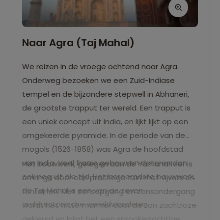
Naar Agra (Taj Mahal)
We reizen in de vroege ochtend naar Agra.
Onderweg bezoeken we een Zuid-Indiase
tempel en de bijzondere stepwell in Abhaneri,
de grootste trapput ter wereld. Een trapput is
een uniek concept uit India, en lijkt lijkt op een
omgekeerde pyramide. In de periode van de
mogols (1526-1858) was Agra de hoofdstad
van India. Veel fraaie gebouwen dateren dan
Het bouwwerk, gelegen aan de Yamunarivier is
ook nog uit die tijd. Het beroemdste bouwwerk,
omringd door een prachtige tuin met vijvers en
de Taj Mahal is een van de zeven
fonteinen. Met zonsopgang en zonsondergang
architectonische wereldwonderen.
wordt het witte marmer door de zon zachtroze
gekleurd en krijgt het een sprookjesachtige