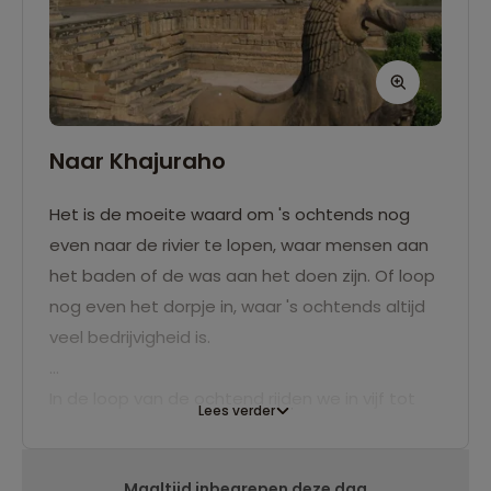
Naar Khajuraho
Het is de moeite waard om 's ochtends nog
even naar de rivier te lopen, waar mensen aan
het baden of de was aan het doen zijn. Of loop
nog even het dorpje in, waar 's ochtends altijd
veel bedrijvigheid is.
In de loop van de ochtend rijden we in vijf tot
Lees verder
zes uur naar Khajuraho. We rijden door
akkerbouwgebied met eenvoudige dorpen. In
Maaltijd inbegrepen deze dag
de loop van de middag arriveren we in ons