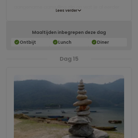
aangename aanvulling zijn op wat je al eerder
Lees verder
in India hebt meegemaakt.
Maaltijden inbegrepen deze dag
Ontbijt
Lunch
Diner
Dag 15