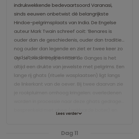
indrukwekkende bedevaartsoord Varanasi,
sinds eeuwen onbetwist dé belangrijkste
Hindoe-pelgrimsplaats van India. De Engelse
auteur Mark Twain schreef ooit: ‘Benares is
ouder dan de geschiedenis, ouder dan traditie,
nog ouder dan legende en ziet er twee keer zo
oud uit als deze drie samen’.
Op de brede trappen naar de Ganges is het
altijd een drukte van jewelste met pelgrims. Een
lange rij ghats (rituele wasplaatsen) ligt langs
de linkerkant van de oever. Bij twee daarvan zie
je rookpluimen omhoog kringelen: overledenen
worden in processie naar deze ghats gedragen,
besprenkeld met ghee (geklaarde boter) en
Lees verder
gecremeerd. Hun as wordt daarna in de rivier
de Ganges gestrooid, de grootste wens van
Dag 11
iedere Hindoe.