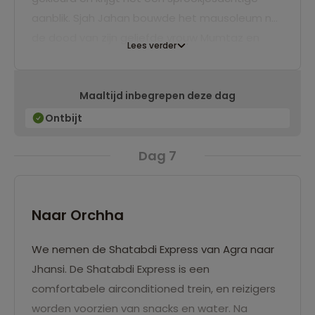
aanblik. Sjah Jahan bouwde het mausoleum na
de dood van zijn geliefde vrouw Mumtaz en
Lees verder
haar graf is bezet met ontelbare edelstenen.
Later werd de Shah gevangengezet door zijn
Maaltijd inbegrepen deze dag
zoon en moest hij de rest van zijn leven vanuit
een cel in het tegenoverliggende Rode Fort
Ontbijt
uitkijken op de Taj Mahal.
Dag 7
Naar Orchha
We nemen de Shatabdi Express van Agra naar
Jhansi. De Shatabdi Express is een
comfortabele airconditioned trein, en reizigers
worden voorzien van snacks en water. Na