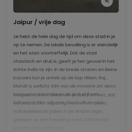
Jaipur / vrije dag
Je hebt de hele dag de tijd om deze stad in je
op te nemen. De lokale bevolking is er vriendelijk
en het eten voortreffelijk. Dat de stad
chaotisch en druk is, geeft je het gevoel in het
échte India te zijn. In de brede straten en kleine
bazaars kun je antiek op de kop tikken. Raj
Mandir is wellicht één van de mooiste art deco
bioscopen van India en als je in stijl een
Vergeet ook het bekende Amber Fort niet, dat
Bollywood-film wilt zien, dan is dit de plek.
net iets buiten Jaipur ligt. Het is het meest
indrukwekkende paleis in de Amber regio,
gelegen op een heuvelrug met schitterend
uitzicht over een meer.