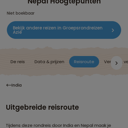
Nepal Hoogtepunten
Niet boekbaar
Bekijk andere reizen in Groepsrondreizen
Azië
De reis
Data & prijzen
Reisroute
Verblijf & v
India
Uitgebreide reisroute
Tijdens deze rondreis door India en Nepal maak je