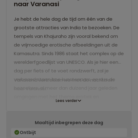
naar Varanasi
Je hebt de hele dag de tijd om één van de
grootste attracties van India te bezoeken. De
tempels van Khajuraho zijn vooral bekend om
de vrijmoedige erotische afbeeldingen uit de
Kamasutra. Sinds 1986 staat het complex op de
werelderfgoedlijst van UNESCO. Als je hier een
dag per fiets of te voet rondzwerft, zal je
verbaasd staan hoe kunstenaars, en dus de
Vanavond vertrekken we met de nachttrein
bezoekers, al meer dan duizend jaar geleden
naar Varanasi.
omgingen met het thema erotiek en
Lees verder
sensualiteit.
Maaltijd inbegrepen deze dag
Ontbijt