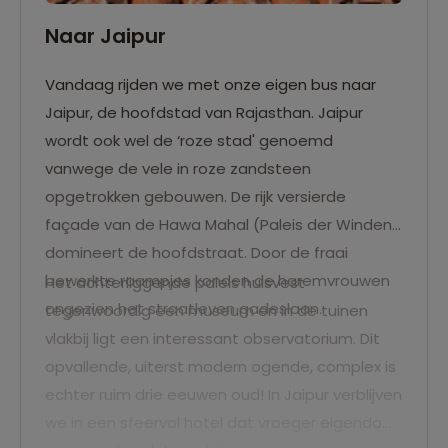
Naar Jaipur
Vandaag rijden we met onze eigen bus naar
Jaipur, de hoofdstad van Rajasthan. Jaipur
wordt ook wel de ‘roze stad' genoemd
vanwege de vele in roze zandsteen
opgetrokken gebouwen. De rijk versierde
façade van de Hawa Mahal (Paleis der Winden)
domineert de hoofdstraat. Door de fraai
bewerkte raampjes konden de haremvrouwen
Het achterliggende paleis huisvest
ongezien het straatleven gadeslaan.
tegenwoordig een museum en in de tuinen
vlakbij ligt een interessant observatorium. Dit
opvallende, uiterst modern ogende, complex is
echter ruim drie eeuwen oud! In Jaipur verblijven
we in een sfeervol hotel dat vroeger eigendom