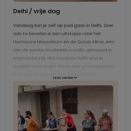
Delhi / vrije dag
Vandaag kun je zelf op pad gaan in Delhi. Zeer
aan te bevelen is een uitstapje naar het
Humayuns Mausoleum en de Qutab Minar, één
van de eerste moskeeën in India, gebouwd in
Afghaanse stijl. Het moderne Delhi vind je
rondom Connaught Place, een groot rond plein
met vele winkels en goede restaurants.
Lees verder