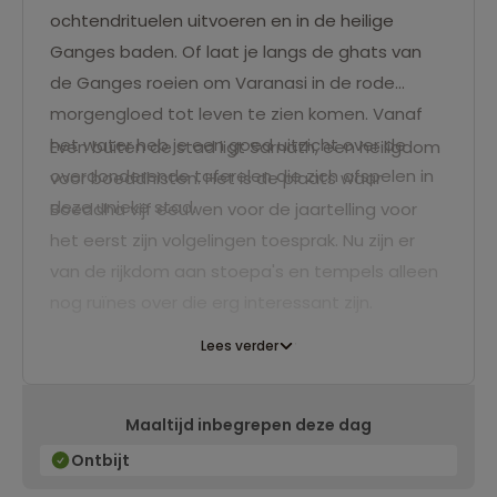
ochtendrituelen uitvoeren en in de heilige
Ganges baden. Of laat je langs de ghats van
de Ganges roeien om Varanasi in de rode
morgengloed tot leven te zien komen. Vanaf
het water heb je een goed uitzicht over de
Even buiten de stad ligt Sarnath, een heiligdom
overdonderende taferelen die zich afspelen in
voor boeddhisten. Het is de plaats waar
deze unieke stad.
Boeddha vijf eeuwen voor de jaartelling voor
het eerst zijn volgelingen toesprak. Nu zijn er
van de rijkdom aan stoepa's en tempels alleen
nog ruïnes over die erg interessant zijn.
Lees verder
Maaltijd inbegrepen deze dag
Ontbijt