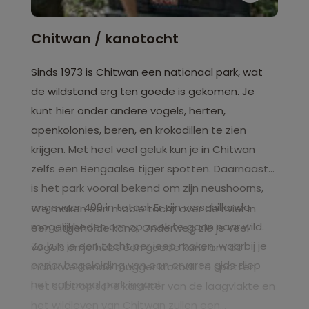
Chitwan / kanotocht
Sinds 1973 is Chitwan een nationaal park, wat
de wildstand erg ten goede is gekomen. Je
kunt hier onder andere vogels, herten,
apenkolonies, beren, en krokodillen te zien
krijgen. Met heel veel geluk kun je in Chitwan
zelfs een Bengaalse tijger spotten. Daarnaast
is het park vooral bekend om zijn neushoorns,
ongeveer 400 in totaal. Er zijn verschillende
We maken een mooie tocht over de rivier in
mogelijkheden om op zoek te gaan naar wild.
een uitgeholde kano. Onderweg zie je veel
Zo kun je een tocht per jeep maken, waarbij je
vogels en je hebt een goede kans om de
onder begeleiding van een ervaren gids diep
indrukwekkende mugger krokodil te spotten.
het nationaal park ingaat.
Het subtropische karakter van de laagvlakte en
het wildleven van Chitwan zullen een