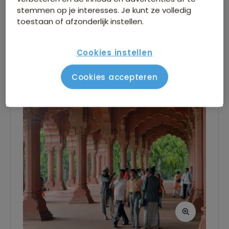
stemmen op je interesses. Je kunt ze volledig
in een comfortabel hotel in Kharol Bagh, het
toestaan of afzonderlijk instellen.
Maaltijd inbegrepen deze dag
toeristische centrum van Delhi met leuke
winkeltjes en restaurants.
Ontbijt
Cookies instellen
Dag 3
Cookies accepteren