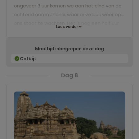
ongeveer 3 uur komen we aan het eind van de
ochtend aan in Jhansi, waar onze bus weer op
ons staat te wachten. Het is nog een half uur
Lees verder
rijden naar ons hotel in Orchha. In de middag
kun je heerlijk ronddwalen langs paleizen die de
Maaltijd inbegrepen deze dag
sprookjes vertellen van de heersers in vroegere
tijden. Hoogtepunten in Orchha zijn de 17-
Ontbijt
eeuwse Jehangir Mahal, de Raj Mahal en de
Dag 8
Ram Raja Tempel. We overnachten in een
comfortabel hotel.