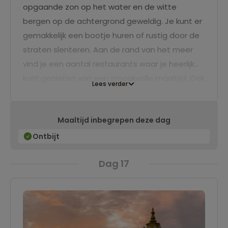
opgaande zon op het water en de witte
bergen op de achtergrond geweldig. Je kunt er
gemakkelijk een bootje huren of rustig door de
straten slenteren. Aan de rand van het meer
vind je een aantal restaurants waar je heerlijk
kunt genieten van een smaakvolle maaltijd. Ook
Lees verder
het oude centrum van Pokhara is ook zeker de
moeite waard. Je vindt er hindoe tempels, een
Maaltijd inbegrepen deze dag
boeddhistisch klooster en verschillende kleine
musea.
Ontbijt
Dag 17