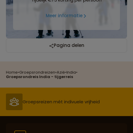
Meer informatie
Pagina delen
Home
•
Groepsrondreizen
•
Azië
•
India
•
Reizen met oog voor mens, cultuur en milieu
Groepsrondreis India - tijgerreis
Groepsreizen mét indivuele vrijheid
Persoonlijk en deskundig reisadvies