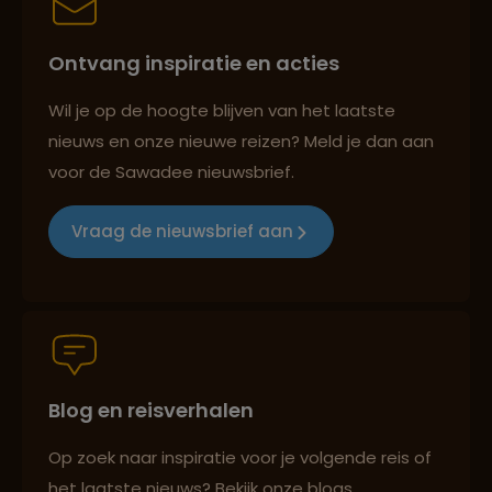
Ontvang inspiratie en acties
Best beoordeelde reisroutes
Wil je op de hoogte blijven van het laatste
nieuws en onze nieuwe reizen? Meld je dan aan
voor de Sawadee nieuwsbrief.
Reizen met oog voor mens, cultuur en milieu
Vraag de nieuwsbrief aan
Groepsreizen mét indivuele vrijheid
Blog en reisverhalen
Persoonlijk en deskundig reisadvies
Op zoek naar inspiratie voor je volgende reis of
het laatste nieuws? Bekijk onze blogs,