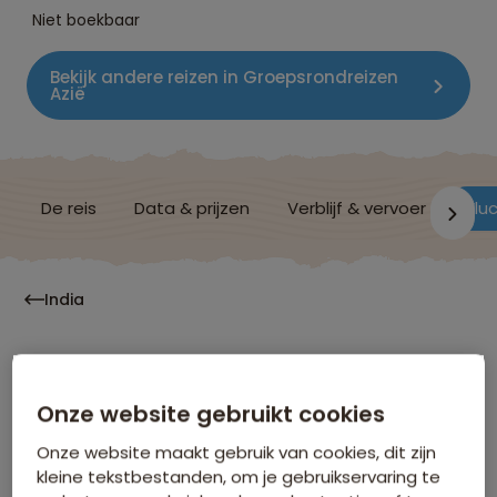
Niet boekbaar
Bekijk andere reizen in Groepsrondreizen
Azië
De reis
Data & prijzen
Verblijf & vervoer
Vluc
India
Vluchtinformatie
Onze website gebruikt cookies
Onze website maakt gebruik van cookies, dit zijn
kleine tekstbestanden, om je gebruikservaring te
Hoe laat moet ik op het vliegveld zijn?