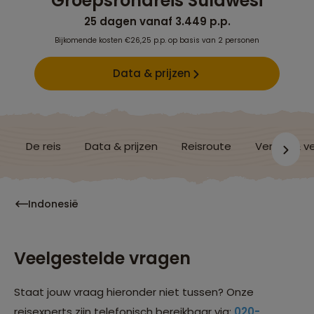
Groepsrondreis Sulawesi
25 dagen vanaf 3.449 p.p.
Bijkomende kosten €26,25 p.p. op basis van 2 personen
Data & prijzen
De reis
Data & prijzen
Reisroute
Verblijf & v
Indonesië
Veelgestelde vragen
Staat jouw vraag hieronder niet tussen? Onze
reisexperts zijn telefonisch bereikbaar via:
020-