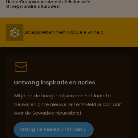
Home
•
Groepsrondreizen
•
Azië
•
Indonesië
•
Groepsrondreis Sulawesi
Groepsreizen mét indivuele vrijheid
Persoonlijk en deskundig reisadvies
Best beoordeelde reisroutes
Ontvang inspiratie en acties
Wil je op de hoogte blijven van het laatste
Reizen met oog voor mens, cultuur en milieu
nieuws en onze nieuwe reizen? Meld je dan aan
voor de Sawadee nieuwsbrief.
Vraag de nieuwsbrief aan
Groepsreizen mét indivuele vrijheid