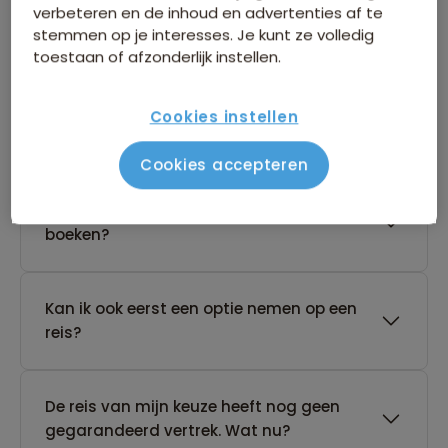
vertrek heeft?
verbeteren en de inhoud en advertenties af te
stemmen op je interesses. Je kunt ze volledig
toestaan of afzonderlijk instellen.
Cookies instellen
Boeken van je reis
Cookies accepteren
Wanneer kan ik het beste een reis
boeken?
Kan ik ook eerst een optie nemen op een
reis?
De reis van mijn keuze heeft nog geen
gegarandeerd vertrek. Wat nu?