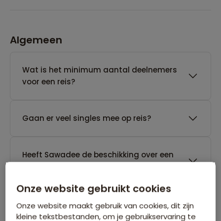
Algemeen
Wat is het minimum aantal deelnemers
voor een reis?
Gaan er veel singles mee op reis?
Heeft Sawadee de beschikking over een
24-uurs noodservice?
Onze website gebruikt cookies
Tot wanneer kan Sawadee een reis
Onze website maakt gebruik van cookies, dit zijn
annuleren die nog geen gegarandeerd
kleine tekstbestanden, om je gebruikservaring te