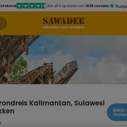
tstekend
4,6 uit 5 op basis van
1835 reviews
rondreis Kalimantan, Sulawesi
kken
Bekijk
Groeps
r