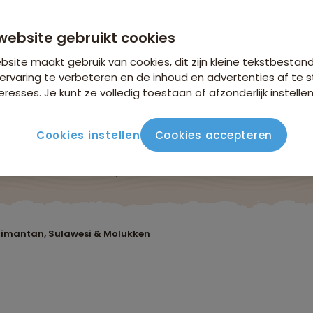
website gebruikt cookies
site maakt gebruik van cookies, dit zijn kleine tekstbestan
ervaring te verbeteren en de inhoud en advertenties af t
eresses. Je kunt ze volledig toestaan of afzonderlijk instellen
Cookies instellen
Cookies accepteren
Reisroute
Verblijf & vervoer
Vluchtinfo
Praktis
limantan, Sulawesi & Molukken