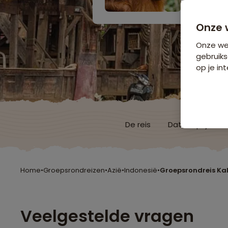
Onze 
Onze web
gebruiks
op je int
De reis
Data & prijzen
Home
•
Groepsrondreizen
•
Azië
•
Indonesië
•
Groepsrondreis Ka
Veelgestelde vragen