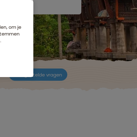
den, om je
e stemmen
.
ch
Veelgestelde vragen