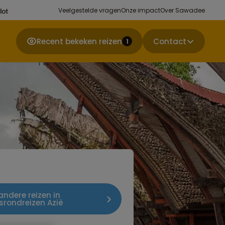
Veelgestelde vragen
Onze impact
Over Sawadee
Recent bekeken reizen
Contact
1
 andere reizen in
rondreizen Azië