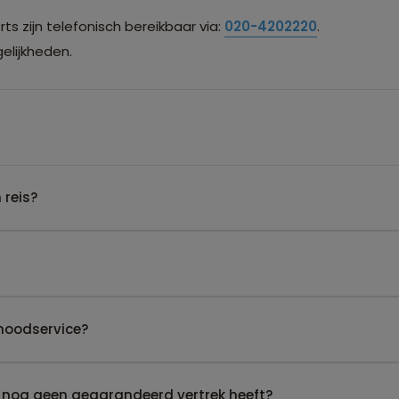
s zijn telefonisch bereikbaar via:
020-4202220
.
lijkheden.
 reis?
noodservice?
 nog geen gegarandeerd vertrek heeft?