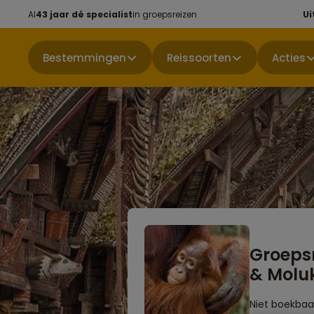
Al
43 jaar dé specialist
in groepsreizen
Ui
Bestemmingen
Reissoorten
Acties
Groeps
& Molu
Niet boekbaa