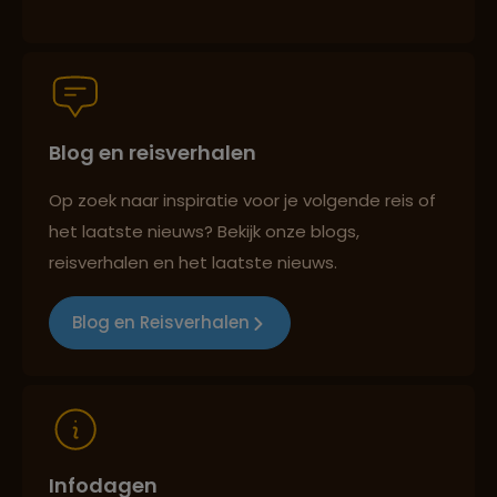
Groepsreizen mét indivuele vrijheid
Blog en reisverhalen
Persoonlijk en deskundig reisadvies
Op zoek naar inspiratie voor je volgende reis of
het laatste nieuws? Bekijk onze blogs,
Best beoordeelde reisroutes
reisverhalen en het laatste nieuws.
Blog en Reisverhalen
Reizen met oog voor mens, cultuur en milieu
Infodagen