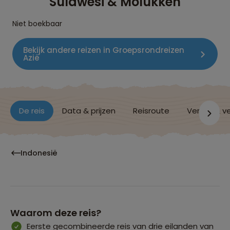
Sulawesi & Molukken
Niet boekbaar
Bekijk andere reizen in Groepsrondreizen
Azië
De reis
Data & prijzen
Reisroute
Verblijf & v
Indonesië
Waarom deze reis?
Eerste gecombineerde reis van drie eilanden van