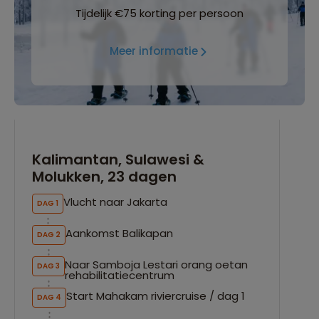
Tijdelijk €75 korting per persoon
Meer informatie
Kalimantan, Sulawesi &
Molukken, 23 dagen
Vlucht naar Jakarta
DAG 1
Aankomst Balikapan
DAG 2
Naar Samboja Lestari orang oetan
DAG 3
rehabilitatiecentrum
Start Mahakam riviercruise / dag 1
DAG 4