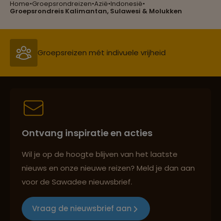
Home
•
Groepsrondreizen
•
Azië
•
Indonesië
•
Reizen met oog voor mens, cultuur en milieu
Groepsrondreis Kalimantan, Sulawesi & Molukken
Groepsreizen mét indivuele vrijheid
Persoonlijk en deskundig reisadvies
Ontvang inspiratie en acties
Best beoordeelde reisroutes
Wil je op de hoogte blijven van het laatste
nieuws en onze nieuwe reizen? Meld je dan aan
voor de Sawadee nieuwsbrief.
Reizen met oog voor mens, cultuur en milieu
Vraag de nieuwsbrief aan