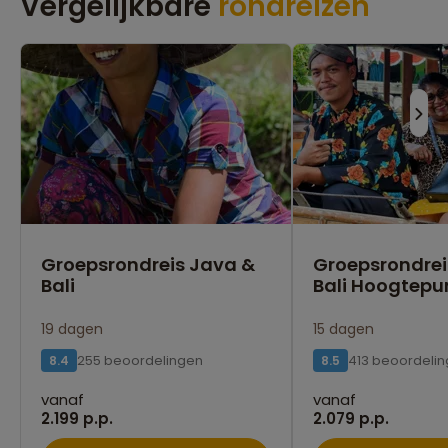
Vergelijkbare
rondreizen
Groepsrondreis Java &
Groepsrondrei
Bali
Bali Hoogtepu
19 dagen
15 dagen
255 beoordelingen
413 beoordeli
8.4
8.5
vanaf
vanaf
2.199 p.p.
2.079 p.p.