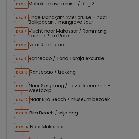
Mahakam riviercruise / dag 2
DAG 5
Einde Mahakam rivier cruise – naar
DAG 6
Balikpapan / mangrove tour
Vlucht naar Makassar / Rammang
DAG 7
tour en Pare Pare
Naar Rantepao
DAG 8
Rantepao / Tana Toraja excursie
DAG 9
Rantepao / trekking
DAG 10
Naar Sengkang / bezoek een zijde-
DAG 11
weefdorp
Naar Bira Beach / museum bezoek
DAG 12
Bira Beach / vrije dag
DAG 13
Naar Makassar
DAG 14