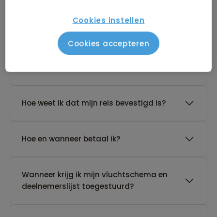
De reis van mijn keuze heeft nog geen
Cookies instellen
gegarandeerd vertrek. Wat nu?
Cookies accepteren
Waar vind ik de boekingsvoorwaarden?
Hoe weet ik dat mijn reis bevestigd is?
Hoe en wanneer betaal ik?
Wanneer krijg ik mijn vluchtschema en
deelnemerslijst toegestuurd?