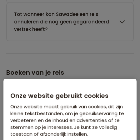
Tot wanneer kan Sawadee een reis
annuleren die nog geen gegarandeerd
vertrek heeft?
Boeken van je reis
Wanneer kan ik het beste een reis
Onze website gebruikt cookies
boeken?
Onze website maakt gebruik van cookies, dit zijn
kleine tekstbestanden, om je gebruikservaring te
verbeteren en de inhoud en advertenties af te
Kan ik ook eerst een optie nemen op een
stemmen op je interesses. Je kunt ze volledig
reis?
toestaan of afzonderlijk instellen.