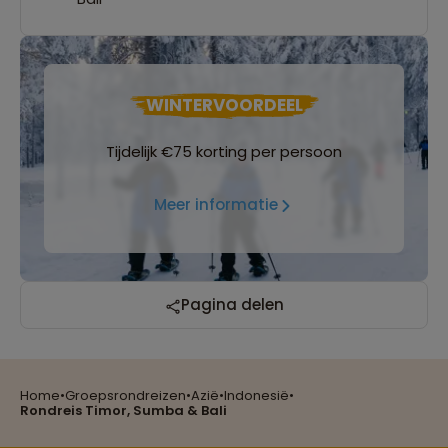
WINTERVOORDEEL
Tijdelijk €75 korting per persoon
Meer informatie
Reizen met oog voor mens, cultuur en milieu
Pagina delen
Home
•
Groepsrondreizen
•
Azië
•
Indonesië
•
Groepsreizen mét indivuele vrijheid
Rondreis Timor, Sumba & Bali