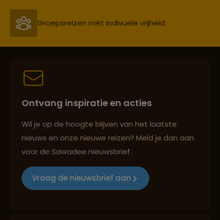
Persoonlijk en deskundig reisadvies
Best beoordeelde reisroutes
Ontvang inspiratie en acties
Reizen met oog voor mens, cultuur en milieu
Wil je op de hoogte blijven van het laatste
nieuws en onze nieuwe reizen? Meld je dan aan
voor de Sawadee nieuwsbrief.
Groepsreizen mét indivuele vrijheid
Vraag de nieuwsbrief aan
Persoonlijk en deskundig reisadvies