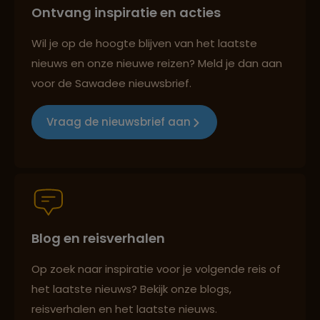
Ontvang inspiratie en acties
Best beoordeelde reisroutes
Wil je op de hoogte blijven van het laatste
nieuws en onze nieuwe reizen? Meld je dan aan
voor de Sawadee nieuwsbrief.
Reizen met oog voor mens, cultuur en milieu
Vraag de nieuwsbrief aan
Groepsreizen mét indivuele vrijheid
Blog en reisverhalen
Persoonlijk en deskundig reisadvies
Op zoek naar inspiratie voor je volgende reis of
het laatste nieuws? Bekijk onze blogs,
Best beoordeelde reisroutes
reisverhalen en het laatste nieuws.