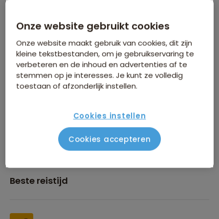
Onze website gebruikt cookies
Inbegrepen in de reissom
Onze website maakt gebruik van cookies, dit zijn
kleine tekstbestanden, om je gebruikservaring te
verbeteren en de inhoud en advertenties af te
stemmen op je interesses. Je kunt ze volledig
toestaan of afzonderlijk instellen.
Financiën
Cookies instellen
Cookies accepteren
Beste reistijd