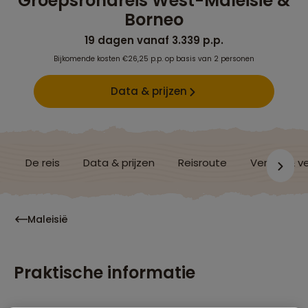
Groepsrondreis West-Maleisië &
Borneo
19 dagen vanaf 3.339 p.p.
Bijkomende kosten €26,25 p.p. op basis van 2 personen
Data & prijzen
De reis
Data & prijzen
Reisroute
Verblijf & v
Maleisië
Praktische informatie