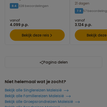
21 dagen
328 beoordelingen
8.4
57 beoordelin
7.9
vanaf
vanaf
4.099 p.p.
3.124 p.p.
Bekijk deze reis
Bekijk deze
Pagina delen
Niet helemaal wat je zocht?
Bekijk alle Singlereizen Maleisië
Bekijk alle Familiereizen Maleisië
Bekijk alle Groepsrondreizen Maleisië