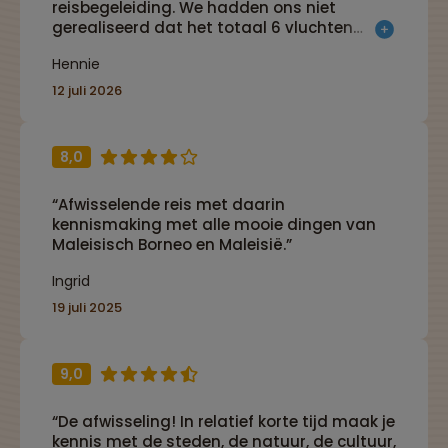
reisbegeleiding. We hadden ons niet
gerealiseerd dat het totaal 6 vluchten
inhield, voor ons wat veel. De longhouse
Hennie
ervaring hoefde voor ons niet.”
12 juli 2026
8,0
“Afwisselende reis met daarin
kennismaking met alle mooie dingen van
Maleisisch Borneo en Maleisië.”
Ingrid
19 juli 2025
9,0
“De afwisseling! In relatief korte tijd maak je
kennis met de steden, de natuur, de cultuur,