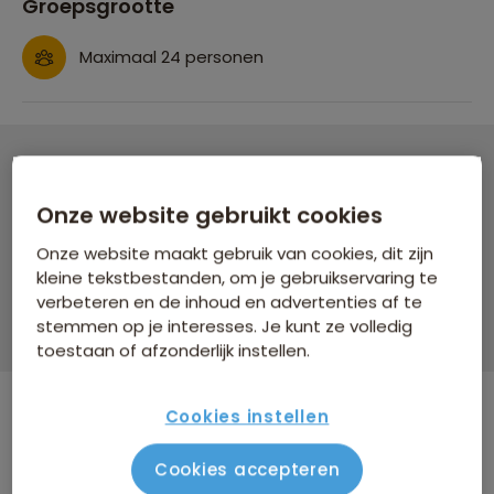
Groepsgrootte
Maximaal 24 personen
Groepsrondreis West-Maleisië & Borneo
Onze website gebruikt cookies
19 dagen vanaf 3.339 p.p.
Onze website maakt gebruik van cookies, dit zijn
Bijkomende kosten €26,25 p.p. op basis van 2 personen
kleine tekstbestanden, om je gebruikservaring te
verbeteren en de inhoud en advertenties af te
Data & prijzen
stemmen op je interesses. Je kunt ze volledig
toestaan of afzonderlijk instellen.
Cookies instellen
WINTERVOORDEEL
Cookies accepteren