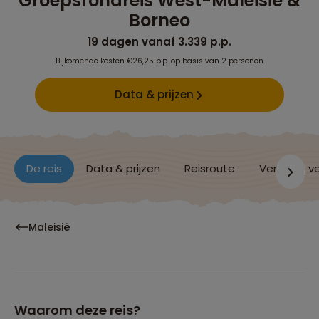
Groepsrondreis West-Maleisië &
Borneo
19 dagen vanaf 3.339 p.p.
Bijkomende kosten €26,25 p.p. op basis van 2 personen
Data & prijzen
De reis
Data & prijzen
Reisroute
Verblijf & v
Maleisië
Waarom deze reis?