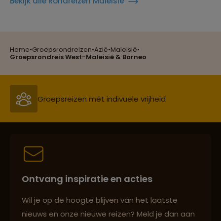
Bekijk alle Rondreizen Maleisië
Reizen met oog voor mens, cultuur en milieu
Home
•
Groepsrondreizen
•
Azië
•
Maleisië
•
Groepsreizen mét indivuele vrijheid
Groepsrondreis West-Maleisië & Borneo
Reiszekerheid met Sawadee
Persoonlijk en deskundig reisadvies
Ontvang inspiratie en acties
Reizen met oog voor mens, cultuur en milieu
Wil je op de hoogte blijven van het laatste
nieuws en onze nieuwe reizen? Meld je dan aan