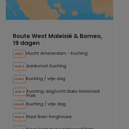
Route West Maleisië & Borneo,
19 dagen
Vlucht Amsterdam - Kuching
DAG 1
Aankomst Kuching
DAG 2
Kuching / vrije dag
DAG 3
Kuching; dagtocht Bako Nationaal
DAG 4
Park
Kuching / vrije dag
DAG 5
Naar Iban-longhouse
DAG 6