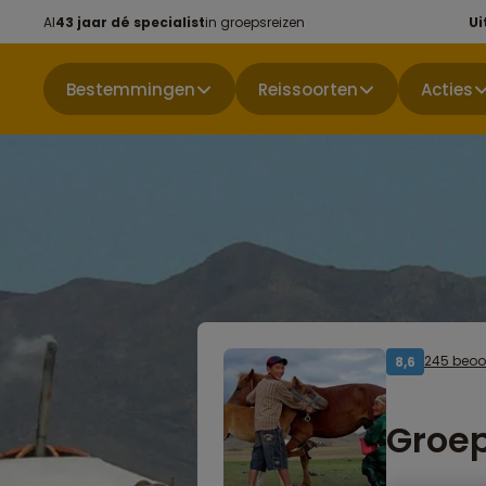
Al
43 jaar dé specialist
in groepsreizen
Ui
Bestemmingen
Reissoorten
Acties
245 beoo
8,6
Groep