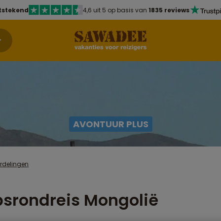
tstekend
4,6 uit 5 op basis van
1835 reviews
AVONTUUR PLUS
rdelingen
srondreis Mongolië