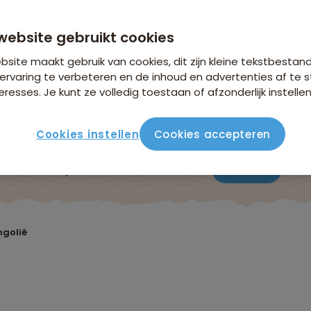
vanaf 4.139 p.p.
n €26,25 p.p. op basis van 2 personen
website gebruikt cookies
site maakt gebruik van cookies, dit zijn kleine tekstbestan
ervaring te verbeteren en de inhoud en advertenties af t
eresses. Je kunt ze volledig toestaan of afzonderlijk instellen
Cookies instellen
Cookies accepteren
ute
Verblijf & vervoer
Vluchtinfo
Praktisch
Beo
ngolië