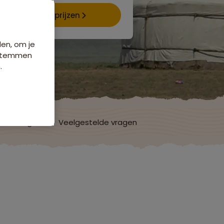
Data & prijzen
den, om je
e stemmen
.
ordelingen
Veelgestelde vragen