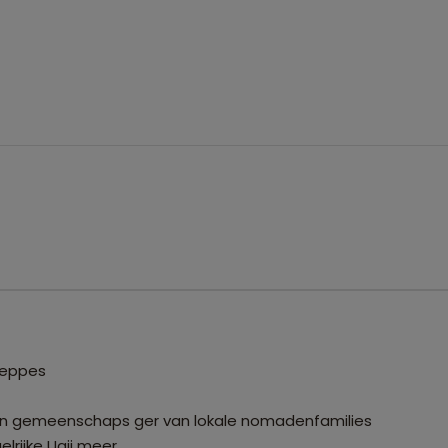
teppes
n in gemeenschaps ger van lokale nomadenfamilies
lrijke Ugii meer