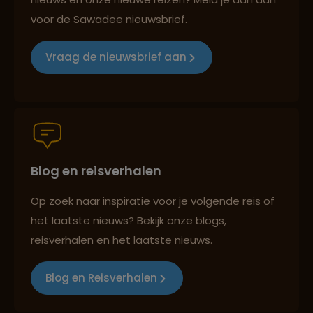
voor de Sawadee nieuwsbrief.
Reizen met oog voor mens, cultuur en milieu
Vraag de nieuwsbrief aan
Groepsreizen mét indivuele vrijheid
Blog en reisverhalen
Persoonlijk en deskundig reisadvies
Op zoek naar inspiratie voor je volgende reis of
het laatste nieuws? Bekijk onze blogs,
Best beoordeelde reisroutes
reisverhalen en het laatste nieuws.
Blog en Reisverhalen
Reizen met oog voor mens, cultuur en milieu