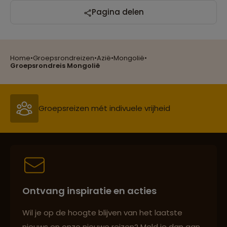
Pagina delen
Home
•
Groepsrondreizen
•
Azië
•
Mongolië
•
Reizen met oog voor mens, cultuur en milieu
Groepsrondreis Mongolië
Groepsreizen mét indivuele vrijheid
Persoonlijk en deskundig reisadvies
Ontvang inspiratie en acties
Best beoordeelde reisroutes
Wil je op de hoogte blijven van het laatste
nieuws en onze nieuwe reizen? Meld je dan aan