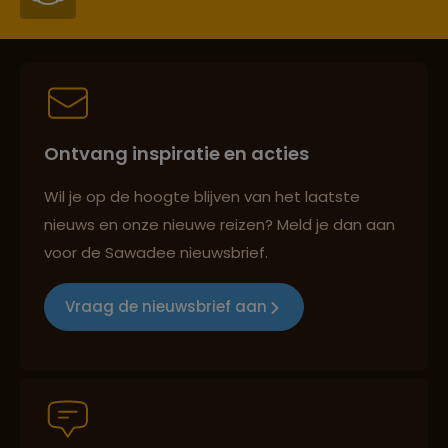
Persoonlijk en deskundig reisadvies
Ontvang inspiratie en acties
Best beoordeelde reisroutes
Wil je op de hoogte blijven van het laatste
nieuws en onze nieuwe reizen? Meld je dan aan
voor de Sawadee nieuwsbrief.
Reizen met oog voor mens, cultuur en milieu
Vraag de nieuwsbrief aan
Groepsreizen mét indivuele vrijheid