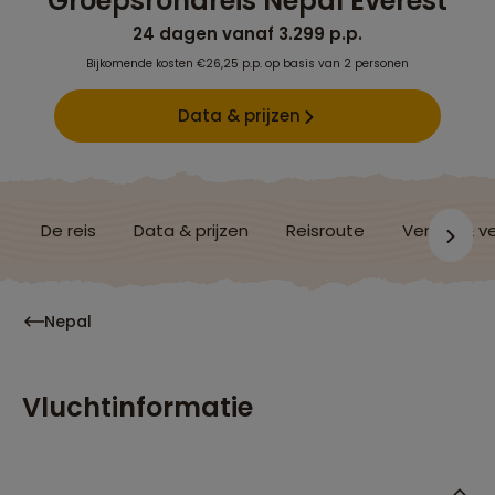
Groepsrondreis Nepal Everest
24 dagen vanaf 3.299 p.p.
Bijkomende kosten €26,25 p.p. op basis van 2 personen
Data & prijzen
De reis
Data & prijzen
Reisroute
Verblijf & v
Nepal
Vluchtinformatie