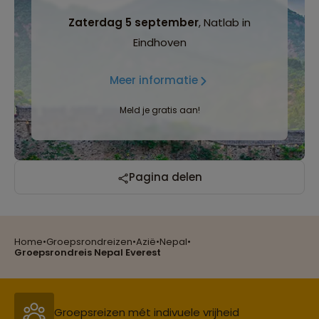
Zaterdag 5 september
, Natlab in
Eindhoven
Meer informatie
Meld je gratis aan!
Pagina delen
Home
•
Groepsrondreizen
•
Azië
•
Nepal
•
Reizen met oog voor mens, cultuur en milieu
Groepsrondreis Nepal Everest
Groepsreizen mét indivuele vrijheid