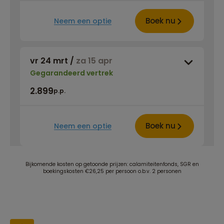
Boek nu
Neem een optie
vr 24 mrt
/
za 15 apr
Gegarandeerd vertrek
2.899
p.p.
Boek nu
Neem een optie
Bijkomende kosten op getoonde prijzen: calamiteitenfonds, SGR en
boekingskosten €26,25 per persoon o.b.v. 2 personen