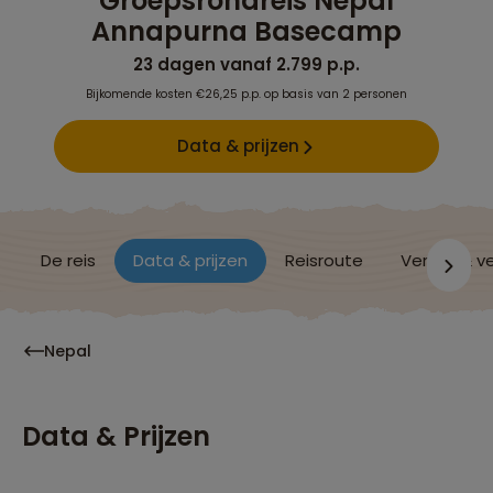
Groepsrondreis Nepal
Annapurna Basecamp
23 dagen vanaf 2.799 p.p.
Bijkomende kosten €26,25 p.p. op basis van 2 personen
Data & prijzen
De reis
Data & prijzen
Reisroute
Verblijf & v
Nepal
Data & Prijzen