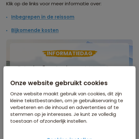
Klik op de links voor meer informatie over:
Inbegrepen in de reissom
Bijkomende kosten
INFORMATIEDAG
Zaterdag 5 september
, Natlab in Eindhoven
Meer informatie
Onze website gebruikt cookies
Meld je gratis aan!
Onze website maakt gebruik van cookies, dit zijn
kleine tekstbestanden, om je gebruikservaring te
verbeteren en de inhoud en advertenties af te
stemmen op je interesses. Je kunt ze volledig
vr 23 okt
/
za 14 nov
toestaan of afzonderlijk instellen.
Gegarandeerd vertrek
3.199
p.p.