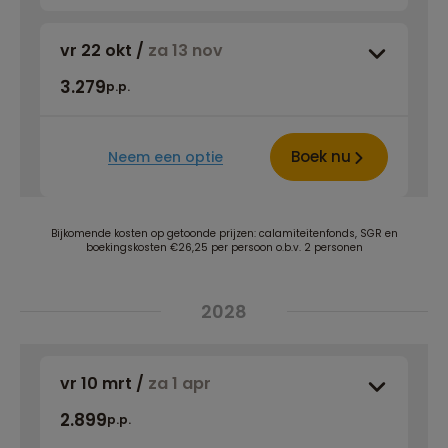
vr 22 okt
/
za 13 nov
3.279
p.p.
Boek nu
Neem een optie
Bijkomende kosten op getoonde prijzen: calamiteitenfonds, SGR en
boekingskosten €26,25 per persoon o.b.v. 2 personen
2028
vr 10 mrt
/
za 1 apr
2.899
p.p.