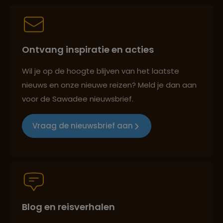
Persoonlijk en deskundig reisadvies
Ontvang inspiratie en acties
Best beoordeelde reisroutes
Wil je op de hoogte blijven van het laatste
nieuws en onze nieuwe reizen? Meld je dan aan
voor de Sawadee nieuwsbrief.
Reizen met oog voor mens, cultuur en milieu
Vraag de nieuwsbrief aan
Groepsreizen mét indivuele vrijheid
Persoonlijk en deskundig reisadvies
Blog en reisverhalen