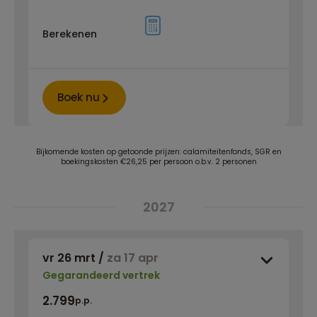
Berekenen
Boek nu
Bijkomende kosten op getoonde prijzen: calamiteitenfonds, SGR en
boekingskosten €26,25 per persoon o.b.v. 2 personen
2027
vr 26 mrt
/
za 17 apr
Gegarandeerd vertrek
2.799
p.p.