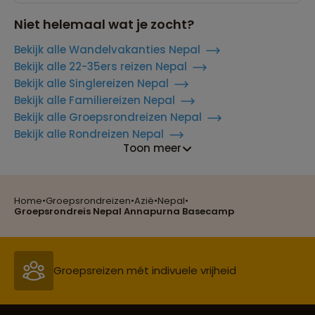
Niet helemaal wat je zocht?
Bekijk alle Wandelvakanties Nepal
Bekijk alle 22-35ers reizen Nepal
Bekijk alle Singlereizen Nepal
Bekijk alle Familiereizen Nepal
Bekijk alle Groepsrondreizen Nepal
Bekijk alle Rondreizen Nepal
Toon meer
Reizen met oog voor mens, cultuur en milieu
Home
•
Groepsrondreizen
•
Azië
•
Nepal
•
Groepsrondreis Nepal Annapurna Basecamp
Groepsreizen mét indivuele vrijheid