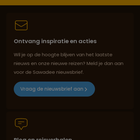
Persoonlijk en deskundig reisadvies
Ontvang inspiratie en acties
Best beoordeelde reisroutes
Wil je op de hoogte blijven van het laatste
nieuws en onze nieuwe reizen? Meld je dan aan
voor de Sawadee nieuwsbrief.
Reizen met oog voor mens, cultuur en milieu
Vraag de nieuwsbrief aan
Groepsreizen mét indivuele vrijheid
Blog en reisverhalen