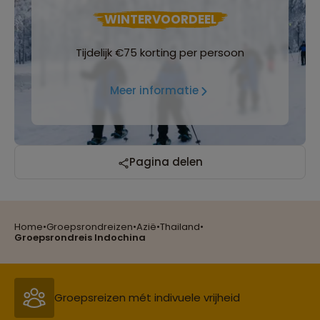
WINTERVOORDEEL
Tijdelijk €75 korting per persoon
Meer informatie
Pagina delen
Home
•
Groepsrondreizen
•
Azië
•
Thailand
•
Reizen met oog voor mens, cultuur en milieu
Groepsrondreis Indochina
Groepsreizen mét indivuele vrijheid