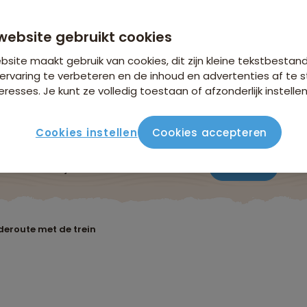
vanaf 5.749 p.p.
n €26,25 p.p. op basis van 2 personen
website gebruikt cookies
site maakt gebruik van cookies, dit zijn kleine tekstbestan
ervaring te verbeteren en de inhoud en advertenties af t
eresses. Je kunt ze volledig toestaan of afzonderlijk instellen
Cookies instellen
Cookies accepteren
ute
Verblijf & vervoer
Vluchtinfo
Praktisch
Beo
deroute met de trein