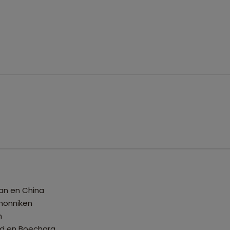
tan en China
 monniken
m
nd en Boechara