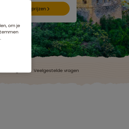
Data & prijzen
den, om je
e stemmen
.
ordelingen
Veelgestelde vragen