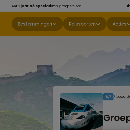
Al
43 jaar dé specialist
in groepsreizen
Ui
Bestemmingen
Reissoorten
Acties
7 beoord
8,7
Groep