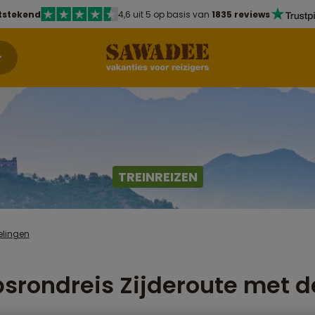
tstekend
4,6 uit 5 op basis van
1835 reviews
TREINREIZEN
elingen
srondreis Zijderoute met de