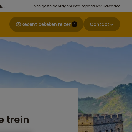
Veelgestelde vragen
Onze impact
Over Sawadee
Recent bekeken reizen
Contact
1
 trein