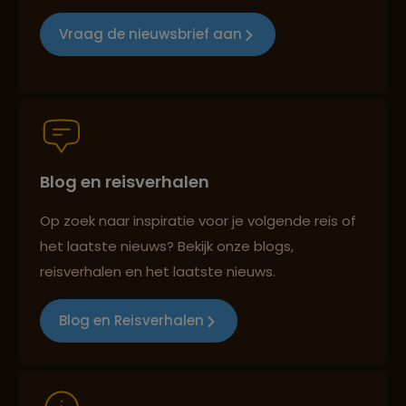
Reizen met oog voor mens, cultuur en milieu
Vraag de nieuwsbrief aan
Groepsreizen mét indivuele vrijheid
Blog en reisverhalen
Persoonlijk en deskundig reisadvies
Op zoek naar inspiratie voor je volgende reis of
het laatste nieuws? Bekijk onze blogs,
Best beoordeelde reisroutes
reisverhalen en het laatste nieuws.
Blog en Reisverhalen
Reizen met oog voor mens, cultuur en milieu