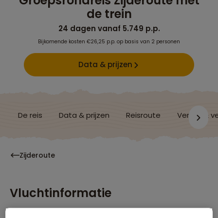
Groepsrondreis Zijderoute met
de trein
24 dagen vanaf 5.749 p.p.
Bijkomende kosten €26,25 p.p. op basis van 2 personen
Data & prijzen
De reis
Data & prijzen
Reisroute
Verblijf & v
Zijderoute
Vluchtinformatie