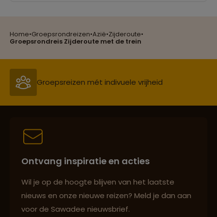
Home
•
Groepsrondreizen
•
Azië
•
Zijderoute
•
Reizen met oog voor mens, cultuur en milieu
Groepsrondreis Zijderoute met de trein
Groepsreizen mét indivuele vrijheid
Persoonlijk en deskundig reisadvies
Ontvang inspiratie en acties
Best beoordeelde reisroutes
Wil je op de hoogte blijven van het laatste
nieuws en onze nieuwe reizen? Meld je dan aan
voor de Sawadee nieuwsbrief.