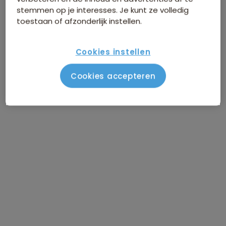
stemmen op je interesses. Je kunt ze volledig
toestaan of afzonderlijk instellen.
Cookies instellen
Cookies accepteren
Route Zuid-Korea
Vlucht Amsterdam - Seoul
DAG 1
Aankomst Seoul
DAG 2
Seoul / vrije dag
DAG 3
Seoul / vrije dag
DAG 4