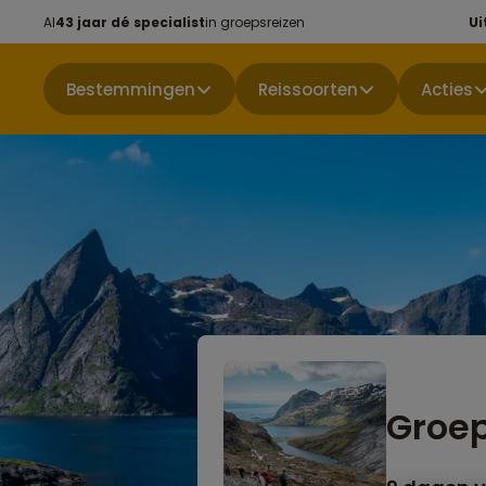
Al
43 jaar dé specialist
in groepsreizen
Ui
Bestemmingen
Reissoorten
Acties
Groep