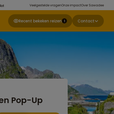
Veelgestelde vragen
Onze impact
Over Sawadee
Recent bekeken reizen
Contact
1
ten Pop-Up