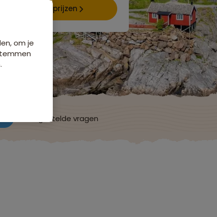
Data & prijzen
den, om je
e stemmen
.
ch
Veelgestelde vragen