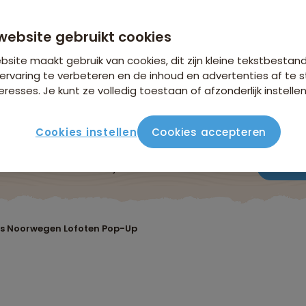
anaf 2.949 p.p.
n €26,25 p.p. op basis van 2 personen
website gebruikt cookies
site maakt gebruik van cookies, dit zijn kleine tekstbestan
ervaring te verbeteren en de inhoud en advertenties af t
eresses. Je kunt ze volledig toestaan of afzonderlijk instellen
Cookies instellen
Cookies accepteren
Reisroute
Verblijf & vervoer
Vluchtinfo
Praktis
s Noorwegen Lofoten Pop-Up