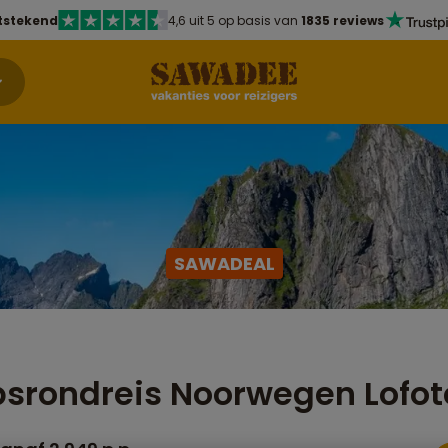
tstekend
4,6 uit 5 op basis van
1835 reviews
SAWADEAL
srondreis Noorwegen Lofo