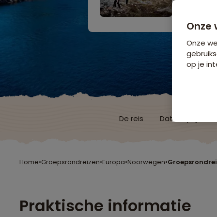
9 dagen v
Bijkomende koste
Onze 
Onze web
gebruiks
op je int
De reis
Data & prijzen
Home
•
Groepsrondreizen
•
Europa
•
Noorwegen
•
Groepsrondrei
Praktische informatie