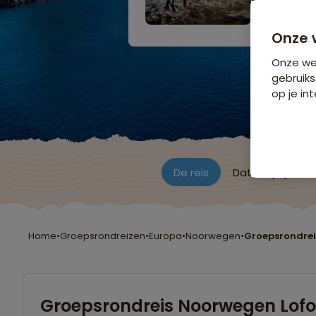
9 dagen v
Bijkomende koste
Onze 
Onze web
gebruiks
op je int
De reis
Data & prijzen
Home
•
Groepsrondreizen
•
Europa
•
Noorwegen
•
Groepsrondrei
Groepsrondreis Noorwegen Lof