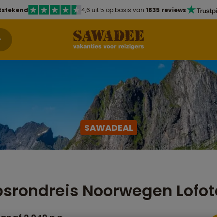
tstekend
4,6 uit 5 op basis van
1835 reviews
SAWADEAL
srondreis Noorwegen Lofo