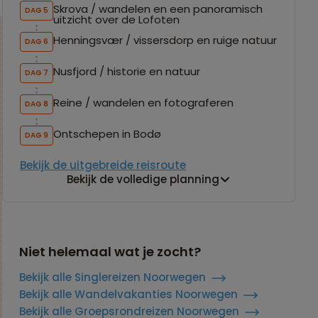
Skrova / wandelen en een panoramisch
DAG 5
uitzicht over de Lofoten
Henningsvær / vissersdorp en ruige natuur
DAG 6
Nusfjord / historie en natuur
DAG 7
Reine / wandelen en fotograferen
DAG 8
Ontschepen in Bodø
DAG 9
Bekijk de uitgebreide reisroute
Bekijk de volledige planning
Niet helemaal wat je zocht?
Bekijk alle Singlereizen Noorwegen
Bekijk alle Wandelvakanties Noorwegen
Bekijk alle Groepsrondreizen Noorwegen