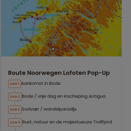
Route Noorwegen Lofoten Pop-Up
Aankomst in Bodø
DAG 1
Bodø / vrije dag en inscheping Antigua
DAG 2
Svolvær / wandelparadijs
DAG 3
Rust, natuur en de majestueuze Trollfjord
DAG 4