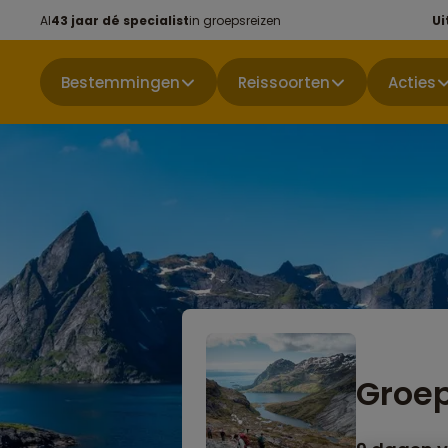
Al
43 jaar dé specialist
in groepsreizen
Ui
Bestemmingen
Reissoorten
Acties
Groep