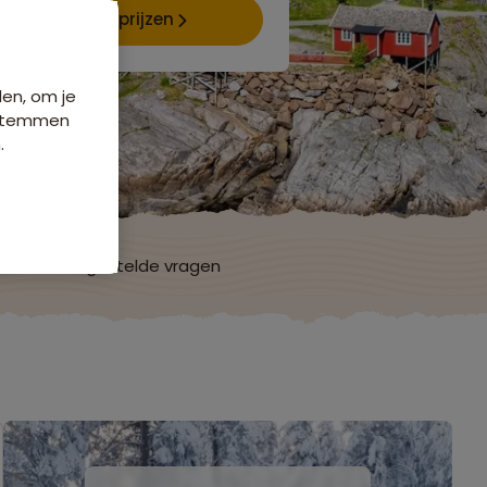
Data & prijzen
den, om je
e stemmen
.
ch
Veelgestelde vragen