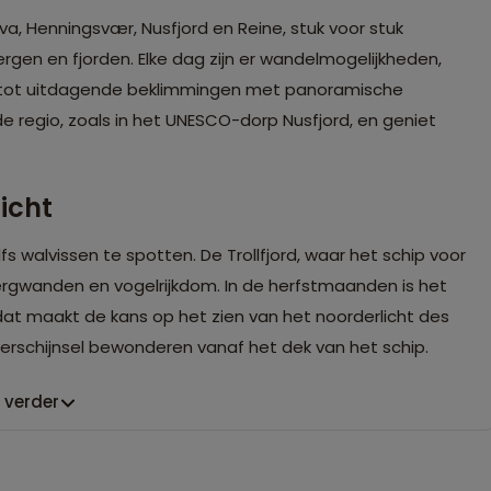
va, Henningsvær, Nusfjord en Reine, stuk voor stuk
ergen en fjorden. Elke dag zijn er wandelmogelijkheden,
r tot uitdagende beklimmingen met panoramische
de regio, zoals in het UNESCO-dorp Nusfjord, en geniet
icht
s walvissen te spotten. De Trollfjord, waar het schip voor
ergwanden en vogelrijkdom. In de herfstmaanden is het
 dat maakt de kans op het zien van het noorderlicht des
rverschijnsel bewonderen vanaf het dek van het schip.
 verder