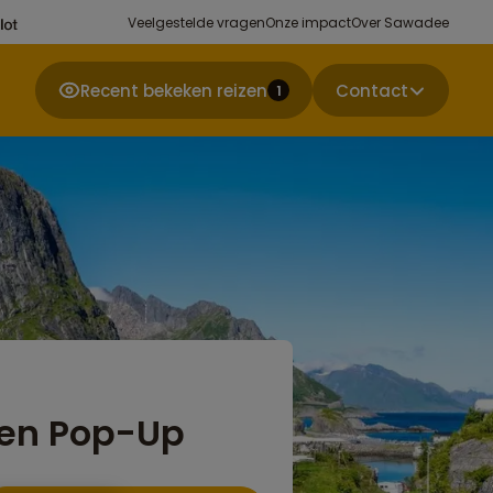
Veelgestelde vragen
Onze impact
Over Sawadee
Recent bekeken reizen
Contact
1
ten Pop-Up