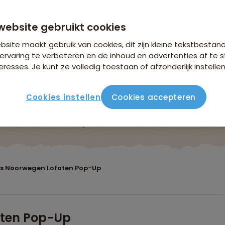
anaf 2.949 p.p.
n €26,25 p.p. op basis van 2 personen
website gebruikt cookies
site maakt gebruik van cookies, dit zijn kleine tekstbestan
ervaring te verbeteren en de inhoud en advertenties af t
eresses. Je kunt ze volledig toestaan of afzonderlijk instellen
Cookies instellen
Cookies accepteren
Reisroute
Verblijf & vervoer
Vluchtinfo
Praktis
s Noorwegen Lofoten Pop-Up
oten Pop-Up