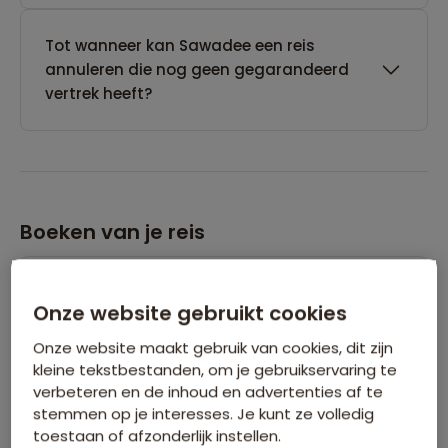
Tot wanneer kan Sawadee een reis
annuleren die nog geen gegarandeerd
vertrek heeft?
Boeken van je reis
Wanneer kan ik het beste een reis
Onze website gebruikt cookies
boeken?
Onze website maakt gebruik van cookies, dit zijn
kleine tekstbestanden, om je gebruikservaring te
Kan ik ook eerst een optie nemen op een
verbeteren en de inhoud en advertenties af te
stemmen op je interesses. Je kunt ze volledig
reis?
toestaan of afzonderlijk instellen.