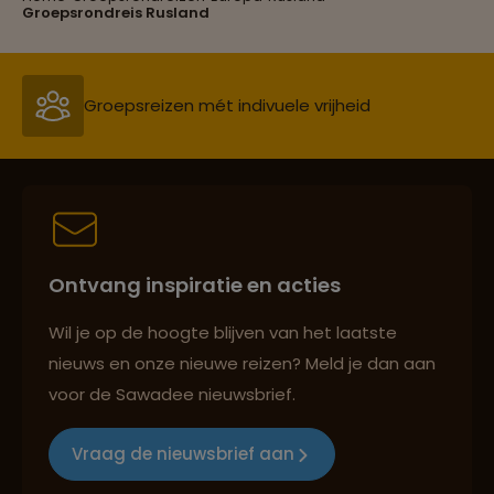
Groepsrondreis Rusland
Persoonlijk en deskundig reisadvies
Best beoordeelde reisroutes
Ontvang inspiratie en acties
Reizen met oog voor mens, cultuur en milieu
Wil je op de hoogte blijven van het laatste
nieuws en onze nieuwe reizen? Meld je dan aan
voor de Sawadee nieuwsbrief.
Groepsreizen mét indivuele vrijheid
Vraag de nieuwsbrief aan