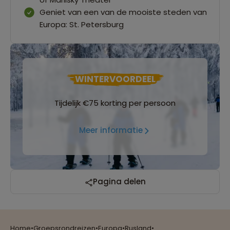
Geniet van een van de mooiste steden van
Europa: St. Petersburg
WINTERVOORDEEL
Tijdelijk €75 korting per persoon
Meer informatie
Reizen met oog voor mens, cultuur en milieu
Pagina delen
Home
•
Groepsrondreizen
•
Europa
•
Rusland
•
Groepsreizen mét indivuele vrijheid