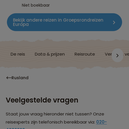
Niet boekbaar
Bekijk andere reizen in Groepsrondreizen
Europa
De reis
Data & prijzen
Reisroute
Verblijf & v
Rusland
Veelgestelde vragen
Staat jouw vraag hieronder niet tussen? Onze
reisexperts zijn telefonisch bereikbaar via:
020-