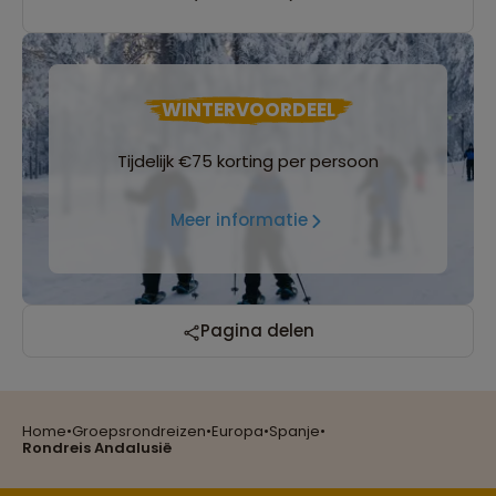
WINTERVOORDEEL
Tijdelijk €75 korting per persoon
Meer informatie
Pagina delen
Home
•
Groepsrondreizen
•
Europa
•
Spanje
•
Reizen met oog voor mens, cultuur en milieu
Rondreis Andalusië