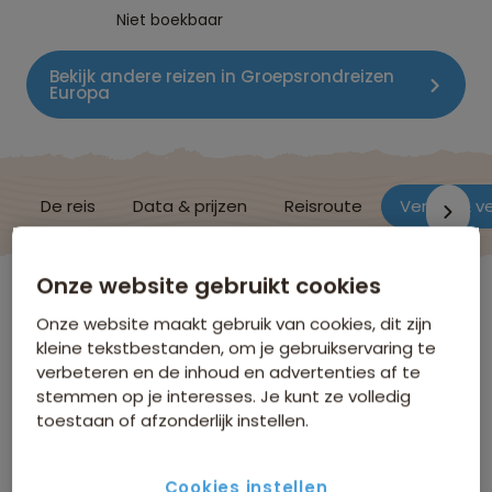
Niet boekbaar
Bekijk andere reizen in Groepsrondreizen
Europa
De reis
Data & prijzen
Reisroute
Verblijf & v
Onze website gebruikt cookies
Spanje
Onze website maakt gebruik van cookies, dit zijn
kleine tekstbestanden, om je gebruikservaring te
verbeteren en de inhoud en advertenties af te
Verblijf & vervoer
stemmen op je interesses. Je kunt ze volledig
toestaan of afzonderlijk instellen.
Hieronder volgt een selectie van de accommodaties
die we gebruiken tijdens deze reis. De meest actuele
Cookies instellen