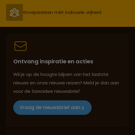
Groepsreizen mét indivuele vrijheid
Persoonlijk en deskundig reisadvies
Ontvang inspiratie en acties
Best beoordeelde reisroutes
Wil je op de hoogte blijven van het laatste
nieuws en onze nieuwe reizen? Meld je dan aan
voor de Sawadee nieuwsbrief.
Reizen met oog voor mens, cultuur en milieu
Vraag de nieuwsbrief aan
Groepsreizen mét indivuele vrijheid