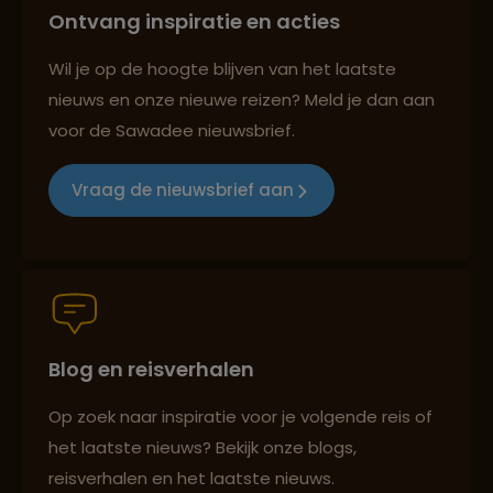
Ontvang inspiratie en acties
Reizen met oog voor mens, cultuur en milieu
Wil je op de hoogte blijven van het laatste
nieuws en onze nieuwe reizen? Meld je dan aan
voor de Sawadee nieuwsbrief.
Groepsreizen mét indivuele vrijheid
Vraag de nieuwsbrief aan
Persoonlijk en deskundig reisadvies
Blog en reisverhalen
Best beoordeelde reisroutes
Op zoek naar inspiratie voor je volgende reis of
het laatste nieuws? Bekijk onze blogs,
Reizen met oog voor mens, cultuur en milieu
reisverhalen en het laatste nieuws.