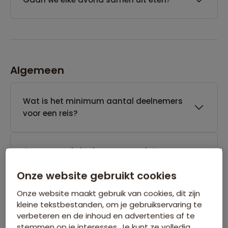
Algemeen
Wat is het minimum aantal deelnemers
voor een reis?
Gaan er veel singles mee op reis?
Onze website gebruikt cookies
Heeft Sawadee de beschikking over een
Onze website maakt gebruik van cookies, dit zijn
24-uurs noodservice?
kleine tekstbestanden, om je gebruikservaring te
verbeteren en de inhoud en advertenties af te
stemmen op je interesses. Je kunt ze volledig