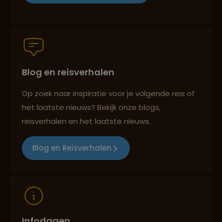
Groepsreizen mét indivuele vrijheid
Blog en reisverhalen
Persoonlijk en deskundig reisadvies
Op zoek naar inspiratie voor je volgende reis of
het laatste nieuws? Bekijk onze blogs,
Best beoordeelde reisroutes
reisverhalen en het laatste nieuws.
Blog en Reisverhalen
Reizen met oog voor mens, cultuur en milieu
Infodagen