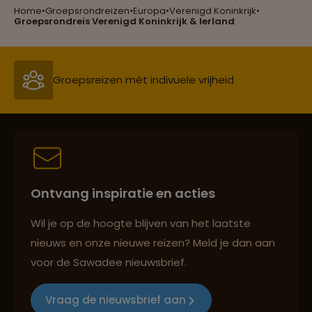
Home
•
Groepsrondreizen
•
Europa
•
Verenigd Koninkrijk
•
Reizen met oog voor mens, cultuur en milieu
Groepsrondreis Verenigd Koninkrijk & Ierland
Groepsreizen mét indivuele vrijheid
Persoonlijk en deskundig reisadvies
Ontvang inspiratie en acties
Best beoordeelde reisroutes
Wil je op de hoogte blijven van het laatste
nieuws en onze nieuwe reizen? Meld je dan aan
voor de Sawadee nieuwsbrief.
Reizen met oog voor mens, cultuur en milieu
Vraag de nieuwsbrief aan