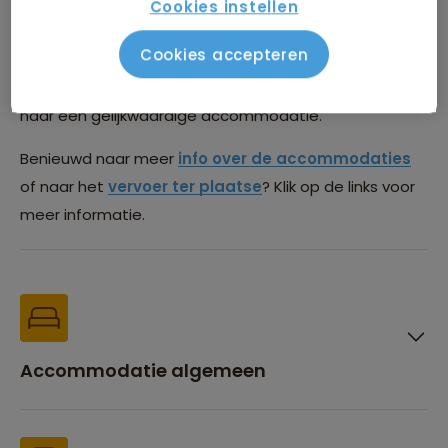
die we gebruiken tijdens deze reis. De meest actuele
Cookies instellen
lijst is na boeking te vinden in de Sawadee Reisapp.
Cookies accepteren
Deze lijst is onder voorbehoud van wijzigingen. Het kan
voorkomen dat we vanwege beschikbaarheid uitwijken
naar een gelijkwaardige accommodatie.
Benieuwd naar meer
info over de accommodaties
of naar het
vervoer ter plaatse
? Klik op de links voor
meer informatie.
Accommodatie algemeen