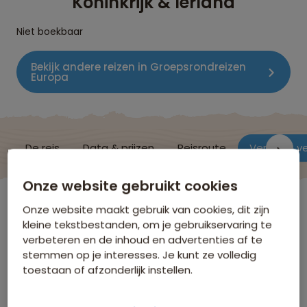
Koninkrijk & Ierland
Niet boekbaar
Bekijk andere reizen in Groepsrondreizen
Europa
De reis
Data & prijzen
Reisroute
Verblijf & v
Onze website gebruikt cookies
Verenigd Koninkrijk
Onze website maakt gebruik van cookies, dit zijn
kleine tekstbestanden, om je gebruikservaring te
verbeteren en de inhoud en advertenties af te
Verblijf & vervoer
stemmen op je interesses. Je kunt ze volledig
toestaan of afzonderlijk instellen.
Hieronder volgt een selectie van de accommodaties